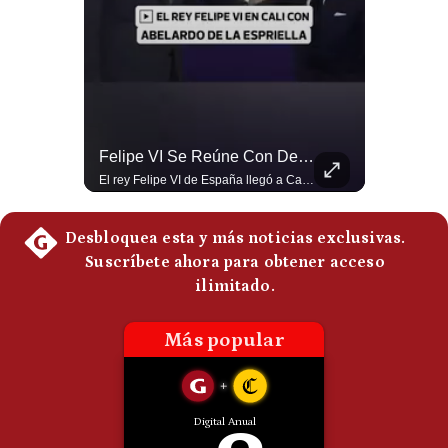
Politica
De
Cookies
Preguntas
Frecuentes
Abelardo De La Espriella Juramenta Como Nuevo Presidente | Gestión Mundo
Felipe VI Se Reúne Con De La Espriella Antes De La Investidura | Gestión Mundo
Momento histórico en Colombia: Abelardo de la Espriella prestó juramento y recibió la banda presidencial en la Arena USC de Cali, convirtiéndose oficialmente en el nuevo Presidente de la República para el periodo 2026-2030. Por primera vez en la historia reciente del país, la investidura presidencial se celebró fuera de Bogotá. ¿Qué opinas del inicio de este nuevo mandato constitucional? #DeLaEspriella #Colombia #PosesionPresidencial #Cali #Shorts 👉 Suscríbete y activa la campana para no perderte nuestro análisis diario. 🌎 Síguenos en nuestras redes sociales: 📌 Web oficial: https://gestion.pe/mundo/ 📌 LinkedIn: http://bit.ly/3HYIET0 📌 X (Twitter): http://bit.ly/4noZtX9 📌 TikTok: http://bit.ly/4evB6TO
El rey Felipe VI de España llegó a Cali para reunirse con el presidente electo de Colombia, Abelardo de la Espriella, horas antes de su histórica investidura presidencial. Un encuentro clave que refuerza las relaciones diplomáticas y bilaterales entre ambas naciones antes de la ceremonia oficial. ¿Qué opinas sobre el papel diplomático de España en la política latinoamericana? #FelipeVI #DeLaEspriella #Colombia #Espana #PoliticaInternacional #Shorts 👉 Suscríbete y activa la campana para no perderte nuestro análisis diario. 🌎 Síguenos en nuestras redes sociales: 📌 Web oficial: https://gestion.pe/mundo/ 📌 LinkedIn: http://bit.ly/3HYIET0 📌 X (Twitter): http://bit.ly/4noZtX9 📌 TikTok: http://bit.ly/4evB6TO