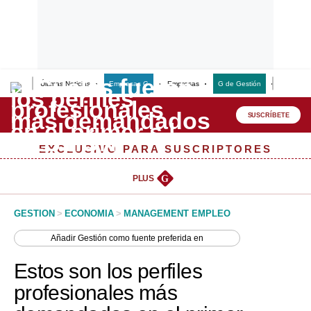
Últimas Noticias
Empresas G
Empresas
G de Gestión
Finanzas
Lo último
Peru Quiosco
SUSCRÍBETE
Portada
EXCLUSIVO PARA SUSCRIPTORES
Empresas
PLUS
G
Management & Empleo
GESTION
>
ECONOMIA
>
MANAGEMENT EMPLEO
Economía
Añadir
Gestión
como fuente preferida en
Mercados
Estos son los perfiles
Perú
profesionales más
Política