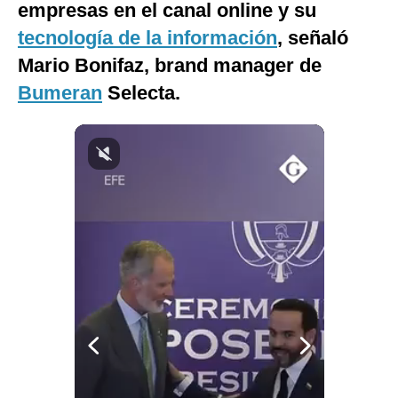
empresas en el canal online y su
Notas Contratadas
tecnología de la información
, señaló
Podcast
Mario Bonifaz, brand manager de
Bumeran
Selecta.
Gestión TV
Videos
Fotogalerías
gestion.pe
¿quiénes
Somos?
Términos
Y
Condiciones
Política
De
Privacidad