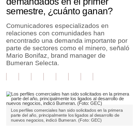
demandados en el primer
semestre, ¿cuánto ganan?
Tu Dinero
Finanzas Personales
Comunicadores especializados en
relaciones con comunidades han
Inmobiliarias
encontrado una demanda importante por
parte de sectores como el minero, señaló
Plus G
Mario Bonifaz, brand manager de
Opinión
Bumeran Selecta.
Editorial
Pregunta de hoy
Blogs
Los perfiles comerciales han sido solicitados en la primera
Tendencias
parte del año, principalmente los ligados al desarrollo de
nuevos negocios, indicó Bumeran. (Foto: GEC)
Lujo
Viajes