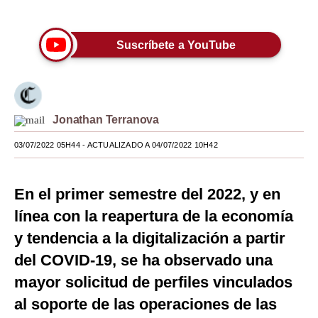
Únete a nuestro canal
Moda
Suscríbete a YouTube
Estilos
Mundo
EEUU
Jonathan Terranova
México
03/07/2022 05H44
- ACTUALIZADO A 04/07/2022 10H42
España
En el primer semestre del 2022, y en
Internacional
línea con la reapertura de la economía
Tecnología
y tendencia a la digitalización a partir
Club del Suscriptor
del COVID-19, se ha observado una
Mix
mayor solicitud de perfiles vinculados
al soporte de las operaciones de las
G de Gestión