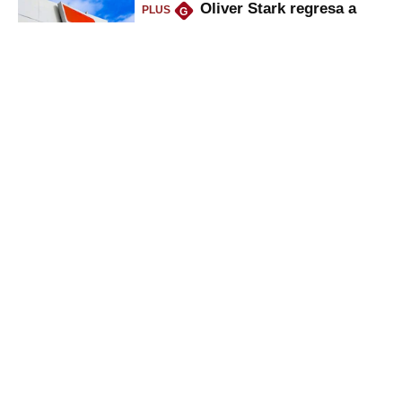
Oliver Stark regresa a
PLUS
G
Petroperú: lo que dice el ministro
del Minem sobre la petrolera
Deudas en Infocorp: ¿se
PLUS
G
puede pedir nuevo crédito
mientras se sale de la lista
negra?
Utilidades de
PLUS
G
trabajadores disparan venta de
casas y autos, ¿cómo amasan
tanta liquidez?
Gestión
Director Periodístico (e)
VÍCTOR MELGAREJO
© Empresa Editora El Comercio S.A.
Calle Paracas #532, Pueblo Libre, Lima.
Copyright© | Gestion.pe | Grupo El Comercio | Todos los derechos
reservados
SECCIONES: