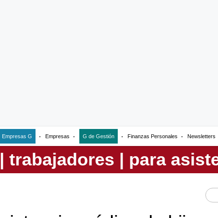
Empresas G
Empresas
G de Gestión
Finanzas Personales
Newsletters