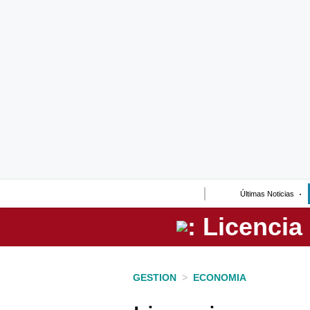
Lo último
Peru Quiosco
Portada
Empresas
Management & Empleo
Economía
Últimas Noticias
Mercados
Perú
Política
GESTION
>
ECONOMIA
Tu Dinero