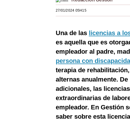
Estilos
27/01/2024 05H15
Mundo
EEUU
Una de las
licencias a lo
México
es aquella que es otorga
empleador al padre, madr
España
persona con discapacid
Internacional
terapia de rehabilitación
Tecnología
alternas anualmente. De
Club del Suscriptor
adicionales, las licenci
extraordinarias de labor
Mix
empleador. En Gestión se
G de Gestión
saber sobre esta licencia
Notas Contratadas