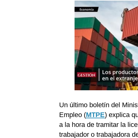
Podcast
Gestión TV
Videos
Fotogalerías
gestion.pe
¿quiénes
Somos?
Términos
Y
Un último boletín del Mini
Condiciones
Empleo (
MTPE
) explica q
Política
De
a la hora de tramitar la li
Privacidad
trabajador o trabajadora 
Politica