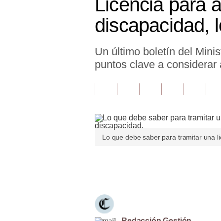
Licencia para a
Finanzas Personales
discapacidad, 
Inmobiliarias
Un último boletín del Min
Plus G
puntos clave a considerar 
Opinión
Editorial
Pregunta de hoy
Blogs
Lo que debe saber para tramitar una li
Tendencias
Únete a nuestro canal
Lujo
Viajes
Moda
Redacción Gestión