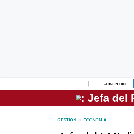
Lo último
Peru Quiosco
Portada
Empresas
Management & Empleo
Economía
Últimas Noticias
Mercados
Perú
Política
GESTION
>
ECONOMIA
Tu Dinero