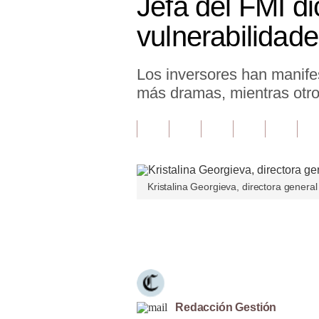
Jefa del FMI d
Finanzas Personales
vulnerabilidade
Inmobiliarias
Los inversores han manife
Plus G
más dramas, mientras otro
Opinión
Editorial
Pregunta de hoy
Kristalina Georgieva, directora general
Blogs
Tendencias
Únete a nuestro canal
Lujo
Viajes
Moda
Redacción Gestión