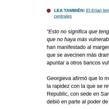
De
Cookies
LEA TAMBIÉN:
El-Erian te
Preguntas
centrales
Frecuentes
“Esto no significa que teng
que no haya más vulnerabi
han manifestado al margen
que se avecinen más drama
apuntar a otros bancos v
Georgieva afirmó que lo m
la rapidez con la que se re
Republic, con sede en San 
debió en parte al poder de