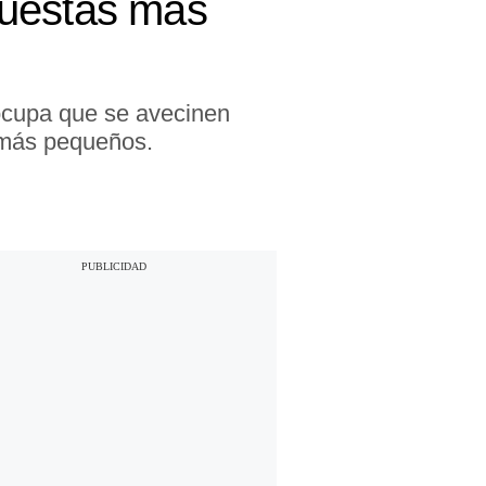
puestas más
eocupa que se avecinen
 más pequeños.