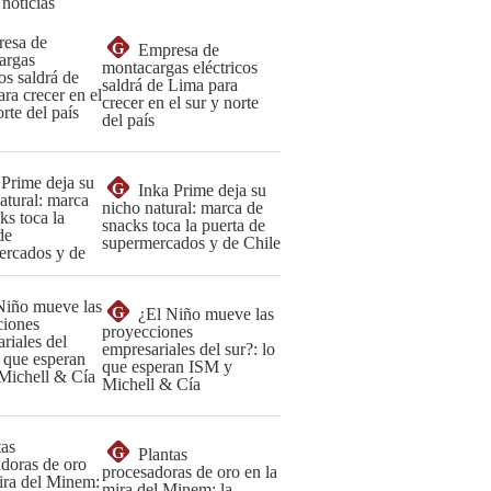
 noticias
G
Empresa de
montacargas eléctricos
saldrá de Lima para
crecer en el sur y norte
del país
G
Inka Prime deja su
nicho natural: marca de
snacks toca la puerta de
supermercados y de Chile
G
¿El Niño mueve las
proyecciones
empresariales del sur?: lo
que esperan ISM y
Michell & Cía
G
Plantas
procesadoras de oro en la
mira del Minem: la