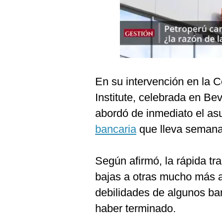
Podcast
Gestión TV
Videos
Fotogalerías
En su intervención en la 
Institute, celebrada en Bev
gestion.pe
abordó de inmediato el asu
¿quiénes
bancaria
que lleva semanas
Somos?
Términos
Según afirmó, la rápida tr
Y
Condiciones
bajas a otras mucho más al
Política
debilidades de algunos ba
De
Privacidad
haber terminado.
Politica