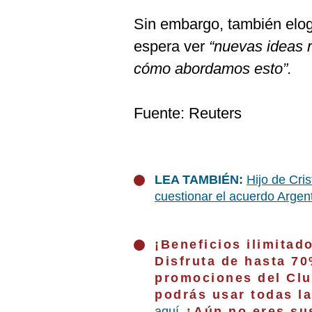
Sin embargo, también elogi
espera ver
“nuevas ideas 
cómo abordamos esto”.
Fuente: Reuters
LEA TAMBIÉN:
Hijo de Cri
cuestionar el acuerdo Argen
¡Beneficios ilimitad
Disfruta de hasta 7
promociones del Clu
podrás usar todas l
aquí
¿Aún no eres sus