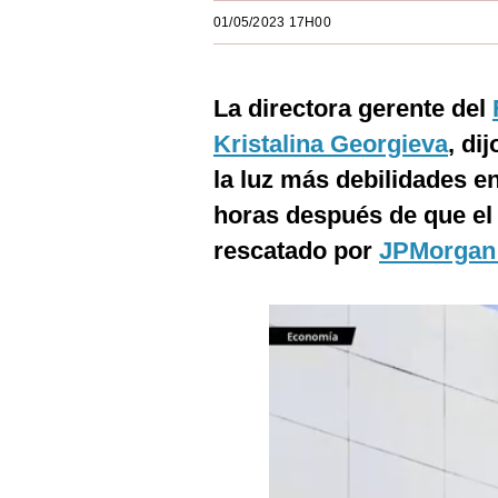
Estilos
01/05/2023 17H00
Mundo
La directora gerente del
EEUU
Kristalina Georgieva
, di
México
la luz más debilidades en
España
horas después de que el 
Internacional
rescatado por
JPMorgan
Tecnología
Club del Suscriptor
Mix
G de Gestión
Notas Contratadas