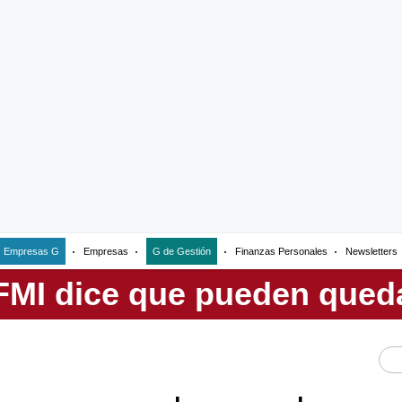
Empresas G
Empresas
G de Gestión
Finanzas Personales
Newsletters