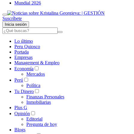
Mundial 2026
Suscríbete
Inicia sesión
Lo último
Peru Quiosco
Portada
Empresas
Management & Empleo
Economía
Mercados
Perú
Política
Tu Dinero
Finanzas Personales
Inmobiliarias
Plus G
Opinión
Editorial
Pregunta de hoy
Blogs