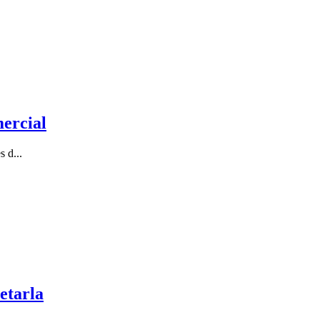
ercial
 d...
etarla