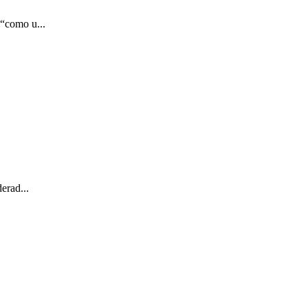
 “como u...
erad...