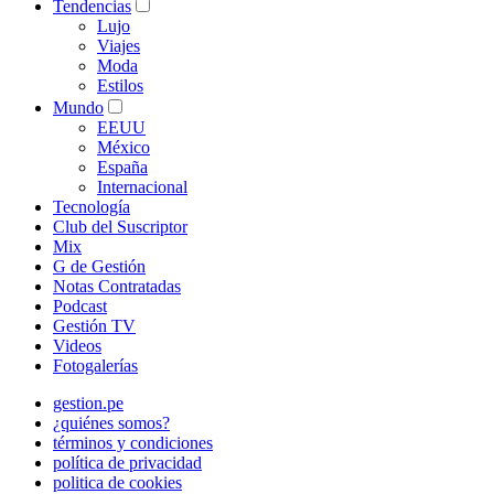
Tendencias
Lujo
Viajes
Moda
Estilos
Mundo
EEUU
México
España
Internacional
Tecnología
Club del Suscriptor
Mix
G de Gestión
Notas Contratadas
Podcast
Gestión TV
Videos
Fotogalerías
gestion.pe
¿quiénes somos?
términos y condiciones
política de privacidad
politica de cookies