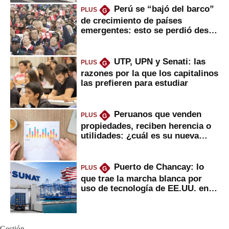
Perú se “bajó del barco”
PLUS
G
de crecimiento de países
emergentes: esto se perdió desde
2022
UTP, UPN y Senati: las
PLUS
G
razones por la que los capitalinos
las prefieren para estudiar
Peruanos que venden
PLUS
G
propiedades, reciben herencia o
utilidades: ¿cuál es su nueva
inversión clave?
Puerto de Chancay: lo
PLUS
G
que trae la marcha blanca por
uso de tecnología de EE.UU. en
mercancías
Gestión