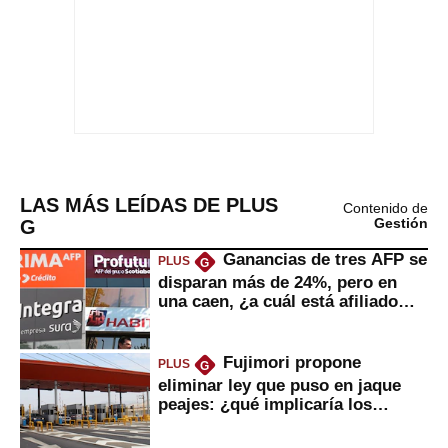
LAS MÁS LEÍDAS DE PLUS
Contenido de
G
Gestión
Ganancias de tres AFP se
PLUS
G
disparan más de 24%, pero en
una caen, ¿a cuál está afiliado
usted?
Fujimori propone
PLUS
G
eliminar ley que puso en jaque
peajes: ¿qué implicaría los
usuarios?