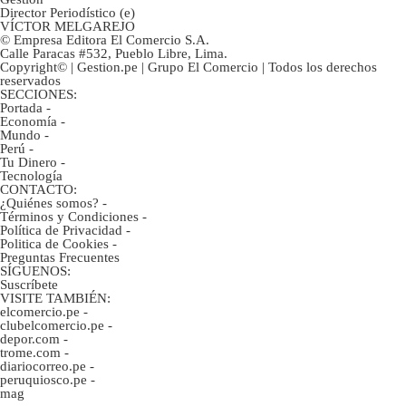
Director Periodístico (e)
VÍCTOR MELGAREJO
© Empresa Editora El Comercio S.A.
Calle Paracas #532, Pueblo Libre, Lima.
Copyright© | Gestion.pe | Grupo El Comercio | Todos los derechos
reservados
SECCIONES:
Portada
-
Economía
-
Mundo
-
Perú
-
Tu Dinero
-
Tecnología
CONTACTO:
¿Quiénes somos?
-
Términos y Condiciones
-
Política de Privacidad
-
Politica de Cookies
-
Preguntas Frecuentes
SÍGUENOS:
Suscríbete
VISITE TAMBIÉN:
elcomercio.pe
-
clubelcomercio.pe
-
depor.com
-
trome.com
-
diariocorreo.pe
-
peruquiosco.pe
-
mag