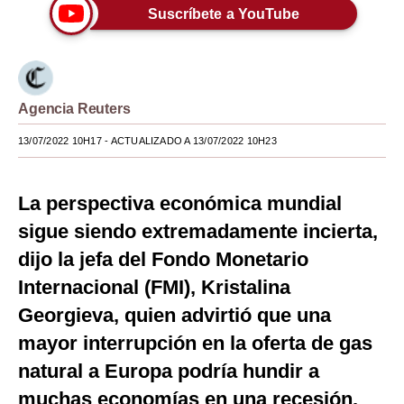
Suscríbete a YouTube
Moda
Estilos
Mundo
Agencia Reuters
EEUU
13/07/2022 10H17
- ACTUALIZADO A 13/07/2022 10H23
México
La perspectiva económica mundial
España
sigue siendo extremadamente incierta,
Internacional
dijo la jefa del Fondo Monetario
Tecnología
Internacional (FMI), Kristalina
Georgieva, quien advirtió que una
Club del Suscriptor
mayor interrupción en la oferta de gas
Mix
natural a Europa podría hundir a
G de Gestión
muchas economías en una recesión.