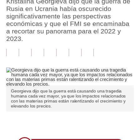
Kristalina Georgieva dijo que la guerra de
Rusia en Ucrania había oscurecido
Tu Dinero
significativamente las perspectivas
económicas y que el FMI se encaminaba
Finanzas Personales
a recortar su panorama para el 2022 y
Inmobiliarias
2023.
Plus G
Opinión
Editorial
Pregunta de hoy
Georgieva dijo que la guerra está causando una tragedia
humana cada vez mayor, ya que los impactos relacionados
Blogs
con las materias primas están ralentizando el crecimiento y
elevando los precios.
Tendencias
Lujo
Únete a nuestro canal
Viajes