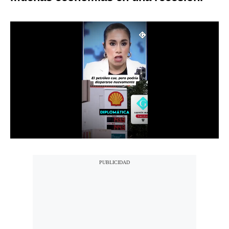
Notas Contratadas
Podcast
Gestión TV
Videos
Fotogalerías
gestion.pe
¿quiénes
Somos?
Términos
Y
Condiciones
Política
De
Privacidad