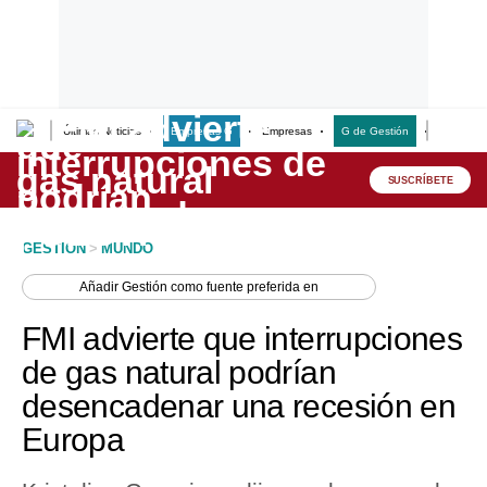
Últimas Noticias
Empresas G
Empresas
G de Gestión
Finanzas
Lo último
Peru Quiosco
SUSCRÍBETE
Portada
GESTION
>
MUNDO
Empresas
Añadir
Gestión
como fuente preferida en
Management & Empleo
FMI advierte que interrupciones
Economía
de gas natural podrían
desencadenar una recesión en
Mercados
Europa
Perú
Política