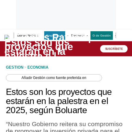
Últimas Noticias
Empresas G
Empresas
G de Gestión
Finanzas
Lo último
Peru Quiosco
SUSCRÍBETE
Portada
GESTION
>
ECONOMIA
Empresas
Añadir
Gestión
como fuente preferida en
Management & Empleo
Estos son los proyectos que
Economía
estarán en la palestra en el
2025, según Boluarte
Mercados
Perú
“Nuestro Gobierno reitera su compromiso
de promover la inversión privada para el
Política