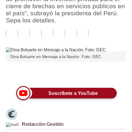
cierre de brechas en servicios públicos en
Tu Dinero
el país”, subrayó la presidenta del Perú.
Sepa los detalles.
Finanzas Personales
Inmobiliarias
Plus G
Dina Boluarte en Mensaje a la Nación. Foto: GEC
Opinión
Editorial
Únete a nuestro canal
Pregunta de hoy
Suscríbete a YouTube
Blogs
Tendencias
Lujo
Redacción Gestión
Viajes