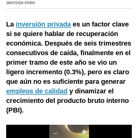
29/07/2024 07H00
Moda
Estilos
La
inversión privada
es un factor clave
si se quiere hablar de recuperación
Mundo
económica. Después de seis trimestres
EEUU
consecutivos de caída, finalmente en el
México
primer tramo de este año se vio un
ligero incremento (0.3%), pero es claro
España
que aún no es suficiente para generar
Internacional
empleos de calidad
y dinamizar el
Tecnología
crecimiento del producto bruto interno
Club del Suscriptor
(PBI).
Mix
G de Gestión