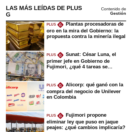
LAS MÁS LEÍDAS DE PLUS
Contenido de
G
Gestión
Plantas procesadoras de
PLUS
G
oro en la mira del Gobierno: la
propuesta contra la minería ilegal
Sunat: César Luna, el
PLUS
G
primer jefe en Gobierno de
Fujimori, ¿qué 4 tareas se
marcan urgentes?
Alicorp: qué ganó con la
PLUS
G
compra del negocio de Unilever
en Colombia
Fujimori propone
PLUS
G
eliminar ley que puso en jaque
peajes: ¿qué cambios implicaría?