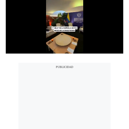
Notas Contratadas
Podcast
Gestión TV
Videos
Fotogalerías
gestion.pe
¿quiénes
Somos?
Términos
Y
Condiciones
Política
De
Privacidad