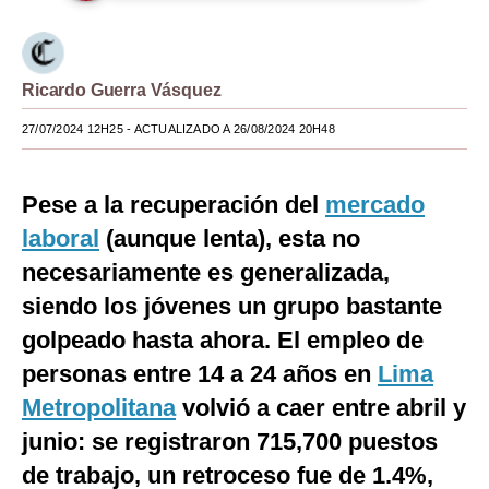
Moda
Estilos
Ricardo Guerra Vásquez
Mundo
27/07/2024 12H25
- ACTUALIZADO A 26/08/2024 20H48
EEUU
Pese a la recuperación del
mercado
México
laboral
(aunque lenta), esta no
España
necesariamente es generalizada,
Internacional
siendo los jóvenes un grupo bastante
golpeado hasta ahora. El empleo de
Tecnología
personas entre 14 a 24 años en
Lima
Club del Suscriptor
Metropolitana
volvió a caer entre abril y
Mix
junio: se registraron 715,700 puestos
G de Gestión
de trabajo, un retroceso fue de 1.4%,