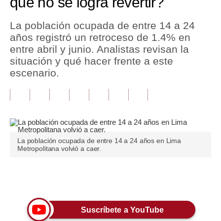
qué no se logra revertir?
Tu Dinero
La población ocupada de entre 14 a 24
años registró un retroceso de 1.4% en
Finanzas Personales
entre abril y junio. Analistas revisan la
Inmobiliarias
situación y qué hacer frente a este
escenario.
Plus G
Opinión
Editorial
Pregunta de hoy
La población ocupada de entre 14 a 24 años en Lima
Metropolitana volvió a caer.
Blogs
Tendencias
Únete a nuestro canal
Lujo
Suscríbete a YouTube
Viajes