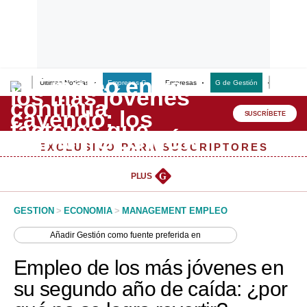
Últimas Noticias
Empresas G
Empresas
G de Gestión
Finanzas
Lo último
Peru Quiosco
SUSCRÍBETE
Portada
EXCLUSIVO PARA SUSCRIPTORES
Empresas
PLUS
G
Management & Empleo
GESTION
>
ECONOMIA
>
MANAGEMENT EMPLEO
Economía
Añadir
Gestión
como fuente preferida en
Mercados
Empleo de los más jóvenes en
Perú
su segundo año de caída: ¿por
Política