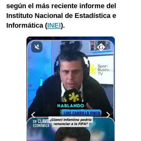
según el más reciente informe del
Notas Contratadas
Instituto Nacional de Estadística e
Podcast
Informática (
INEI
).
Gestión TV
Videos
Fotogalerías
gestion.pe
¿quiénes
Somos?
Términos
Y
Condiciones
Política
De
Privacidad