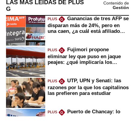
LAS MÁS LEÍDAS DE PLUS
Contenido de
G
Gestión
Ganancias de tres AFP se
PLUS
G
disparan más de 24%, pero en
una caen, ¿a cuál está afiliado
usted?
Fujimori propone
PLUS
G
eliminar ley que puso en jaque
peajes: ¿qué implicaría los
usuarios?
UTP, UPN y Senati: las
PLUS
G
razones por la que los capitalinos
las prefieren para estudiar
Puerto de Chancay: lo
PLUS
G
que trae la marcha blanca por
uso de tecnología de EE.UU. en
mercancías