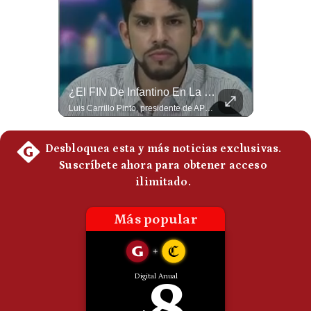
Politica
De
Cookies
Preguntas
Frecuentes
¿Por Qué Irán Ya NO Le Teme A Donald Trump? | #radar24
¿El FIN De Infantino En La FIFA? El Grave Pronóstico Sobre Su Renuncia | #EnClaveEconómica
Según el entrevistado, las repetidas amenazas de Donald Trump y sus posteriores retrocesos habrían reducido su credibilidad ante Irán. Los nuevos sectores radicales iraníes interpretarían esta conducta como una señal de debilidad y considerarían que resistir durante meses frente a Estados Unidos ya representa una victoria. #DonaldTrump #Irán #EstadosUnidos #Geopolitica #NoticiasInternacionales #Shorts #MedioOriente 👉 Suscríbete y activa la campana para no perderte nuestro análisis diario. 🌎 Síguenos en nuestras redes sociales: 📌 Web oficial: https://gestion.pe/mundo/ 📌 LinkedIn: http://bit.ly/3HYIET0 📌 X (Twitter): http://bit.ly/4noZtX9 📌 TikTok: http://bit.ly/4evB6TO
Luis Carrillo Pinto, presidente de APEMD pronostica meses muy difíciles para Infantino y sostiene que una mayor presión de la UEFA, junto con nuevas investigaciones periodísticas, podría llevarlo a dimitir. También menciona renuncias internas y acusaciones de que el proyecto fue impulsado por una sola persona. #GianniInfantino #FIFA #UEFA #LuisCarrilloPinto #APEMD #Futbol #NoticiasDeportivas #Mundial #Shorts 👉 Suscríbete y activa la campana para no perderte nuestro análisis diario. 🌎 Síguenos en nuestras redes sociales: 📌 Web oficial: https://gestion.pe/mundo/ 📌 LinkedIn: http://bit.ly/3HYIET0 📌 X (Twitter): http://bit.ly/4noZtX9 📌 TikTok: http://bit.ly/4evB6TO