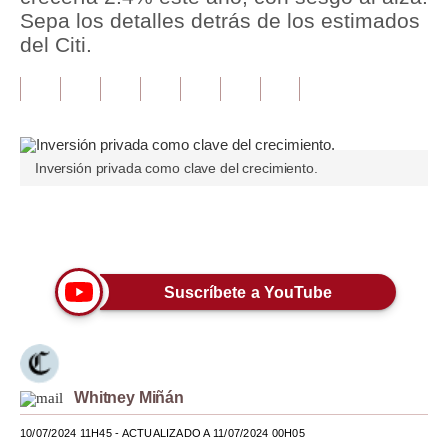
Sepa los detalles detrás de los estimados
Tu Dinero
del Citi.
Finanzas Personales
Inmobiliarias
Plus G
Inversión privada como clave del crecimiento.
Opinión
Únete a nuestro canal
Editorial
Pregunta de hoy
Suscríbete a YouTube
Blogs
Tendencias
Lujo
Whitney Miñán
10/07/2024 11H45
- ACTUALIZADO A 11/07/2024 00H05
Viajes