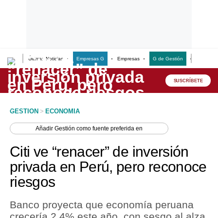
Últimas Noticias
Empresas G
Empresas
G de Gestión
Finanzas
Lo último
Peru Quiosco
SUSCRÍBETE
Portada
GESTION
>
ECONOMIA
Empresas
Añadir
Gestión
como fuente preferida en
Management & Empleo
Citi ve “renacer” de inversión
Economía
privada en Perú, pero reconoce
riesgos
Mercados
Perú
Banco proyecta que economía peruana
crecería 2.4% este año, con sesgo al alza.
Política