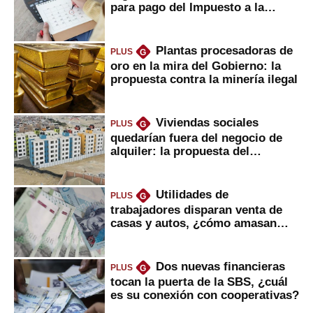
para pago del Impuesto a la
Renta
Plantas procesadoras de
PLUS
G
oro en la mira del Gobierno: la
propuesta contra la minería ilegal
Viviendas sociales
PLUS
G
quedarían fuera del negocio de
alquiler: la propuesta del
gobierno
Utilidades de
PLUS
G
trabajadores disparan venta de
casas y autos, ¿cómo amasan
tanta liquidez?
Dos nuevas financieras
PLUS
G
tocan la puerta de la SBS, ¿cuál
es su conexión con cooperativas?