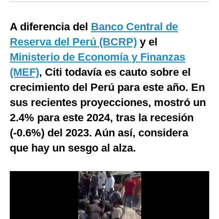
Moda
A diferencia del
Banco Central de
Estilos
Reserva del Perú (BCRP)
y el
Mundo
Ministerio de Economía y Finanzas
(MEF)
, Citi todavía es cauto sobre el
EEUU
crecimiento del Perú para este año. En
México
sus recientes proyecciones, mostró un
España
2.4% para este 2024, tras la recesión
(-0.6%) del 2023. Aún así, considera
Internacional
que hay un sesgo al alza.
Tecnología
Club del Suscriptor
Mix
G de Gestión