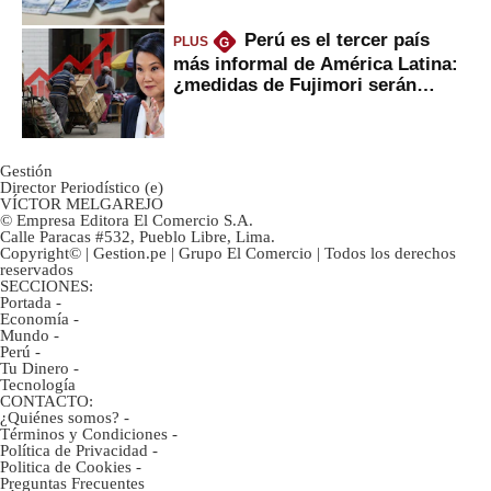
Perú es el tercer país
PLUS
G
más informal de América Latina:
¿medidas de Fujimori serán
eficaces?
Gestión
Director Periodístico (e)
VÍCTOR MELGAREJO
© Empresa Editora El Comercio S.A.
Calle Paracas #532, Pueblo Libre, Lima.
Copyright© | Gestion.pe | Grupo El Comercio | Todos los derechos
reservados
SECCIONES:
Portada
-
Economía
-
Mundo
-
Perú
-
Tu Dinero
-
Tecnología
CONTACTO:
¿Quiénes somos?
-
Términos y Condiciones
-
Política de Privacidad
-
Politica de Cookies
-
Preguntas Frecuentes