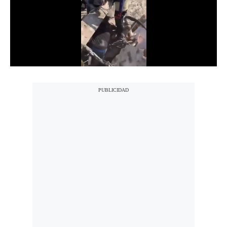
Notas Contratadas
Podcast
Gestión TV
Videos
Fotogalerías
gestion.pe
¿quiénes
Somos?
Términos
Y
Condiciones
Política
De
Privacidad