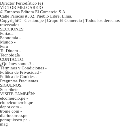
Director Periodístico (e)
VÍCTOR MELGAREJO
© Empresa Editora El Comercio S.A.
Calle Paracas #532, Pueblo Libre, Lima.
Copyright© | Gestion.pe | Grupo El Comercio | Todos los derechos
reservados
SECCIONES:
Portada
-
Economía
-
Mundo
-
Perú
-
Tu Dinero
-
Tecnología
CONTACTO:
¿Quiénes somos?
-
Términos y Condiciones
-
Política de Privacidad
-
Politica de Cookies
-
Preguntas Frecuentes
SÍGUENOS:
Suscríbete
VISITE TAMBIÉN:
elcomercio.pe
-
clubelcomercio.pe
-
depor.com
-
trome.com
-
diariocorreo.pe
-
peruquiosco.pe
-
mag