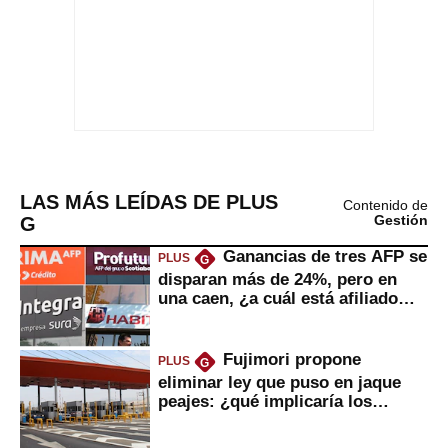
LAS MÁS LEÍDAS DE PLUS
Contenido de
G
Gestión
Ganancias de tres AFP se
PLUS
G
disparan más de 24%, pero en
una caen, ¿a cuál está afiliado
usted?
Fujimori propone
PLUS
G
eliminar ley que puso en jaque
peajes: ¿qué implicaría los
usuarios?