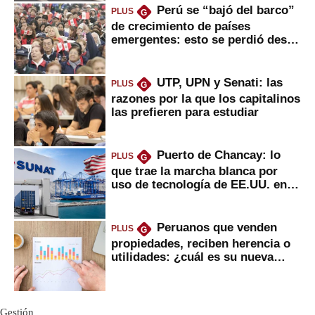
Perú se “bajó del barco”
PLUS
G
de crecimiento de países
emergentes: esto se perdió desde
2022
UTP, UPN y Senati: las
PLUS
G
razones por la que los capitalinos
las prefieren para estudiar
Puerto de Chancay: lo
PLUS
G
que trae la marcha blanca por
uso de tecnología de EE.UU. en
mercancías
Peruanos que venden
PLUS
G
propiedades, reciben herencia o
utilidades: ¿cuál es su nueva
inversión clave?
Gestión