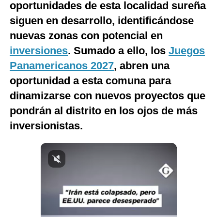
oportunidades de esta localidad sureña
Notas Contratadas
siguen en desarrollo, identificándose
Podcast
nuevas zonas con potencial en
inversiones
. Sumado a ello, los
Juegos
Gestión TV
Panamericanos 2027
, abren una
Videos
oportunidad a esta comuna para
Fotogalerías
dinamizarse con nuevos proyectos que
pondrán al distrito en los ojos de más
inversionistas.
gestion.pe
¿quiénes
Somos?
Términos
Y
Condiciones
Política
De
Privacidad