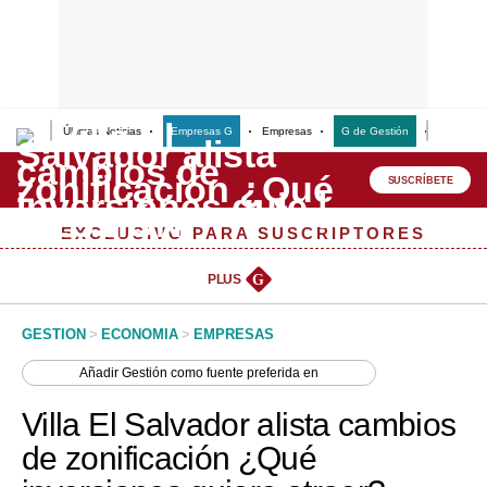
Últimas Noticias
Empresas G
Empresas
G de Gestión
Finanzas
Lo último
Peru Quiosco
SUSCRÍBETE
Portada
EXCLUSIVO PARA SUSCRIPTORES
Empresas
PLUS
G
Management & Empleo
GESTION
>
ECONOMIA
>
EMPRESAS
Economía
Añadir
Gestión
como fuente preferida en
Mercados
Villa El Salvador alista cambios
Perú
de zonificación ¿Qué
Política