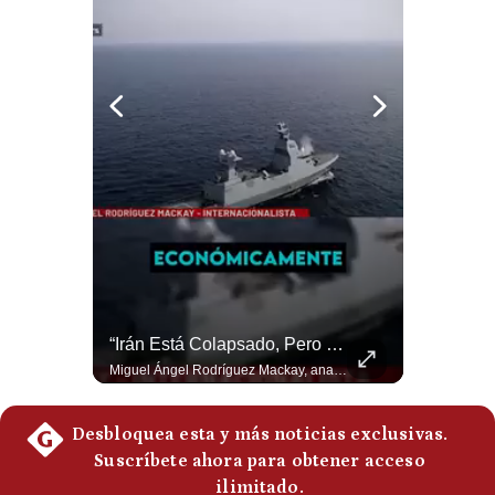
Politica
De
Cookies
Preguntas
Frecuentes
NOTICIAS DE ÚLTIMA HORA: EE.UU. Se Queda Sin Misiles En Medio Oriente
“Irán Está Colapsado, Pero EE.UU. Parece Desesperado” | #radar24
NOTICIAS DE ÚLTIMA HORA: 1️⃣ EE.UU.: Habría gastado casi el 80% de sus misiles más avanzados (THAAD), un factor clave en las decisiones de Donald Trump frente a Irán. 2️⃣ Argentina y Brasil: Tensión diplomática escala; Brasil solicita el regreso del embajador argentino tras fuertes declaraciones de Javier Milei. 3️⃣ México: Asesinan al influencer César Gastélum a balazos durante una transmisión en vivo en Culiacán, Sinaloa. 4️⃣ Alemania: Ataque con dron explosivo obliga a suspender el aeropuerto de Leipzig, punto logístico clave de la OTAN para enviar material a Ucrania. ¿Qué noticia te parece la más impactante del día? ¡Te leo en los comentarios! 👇 #EEUU #JavierMilei #CesarGastelum #Alemania #Noticias #UltimaHora #NoticiasDelDia 🚀 ¿Quieres entender el mundo sin ruido? Únete a nuestra comunidad y forma parte del cambio. #GestiónNewsroomLive #NoticiasGlobales #AnálisisGeopolítico #EconomíaMundial #IA #Geopolítica #LatinosEnUSA #NoticiasEnEspañol 👉 Suscríbete y activa la campana para no perderte nuestro análisis diario. 🌎 Síguenos en nuestras redes sociales: 📌 Web oficial: https://gestion.pe/mundo/ 📌 LinkedIn: http://bit.ly/3HYIET0 📌 X (Twitter): http://bit.ly/4noZtX9 📌 TikTok: http://bit.ly/4evB6TO
Miguel Ángel Rodríguez Mackay, analista internacional, sostiene que las negociaciones fueron impulsadas por Irán y no por Estados Unidos. Según su análisis, Teherán estaría debilitado militar y económicamente, aunque la narrativa internacional presenta a Trump como el líder desesperado por terminar una guerra que no puede ganar. #Geopolitica #Iran #DonaldTrump #RodriguezMackay #EEUU #NoticiasInternacionales #PoliticaInternacional #AnalisisGeopolitico #Shorts 👉 Suscríbete y activa la campana para no perderte nuestro análisis diario. 🌎 Síguenos en nuestras redes sociales: 📌 Web oficial: https://gestion.pe/mundo/ 📌 LinkedIn: http://bit.ly/3HYIET0 📌 X (Twitter): http://bit.ly/4noZtX9 📌 TikTok: http://bit.ly/4evB6TO