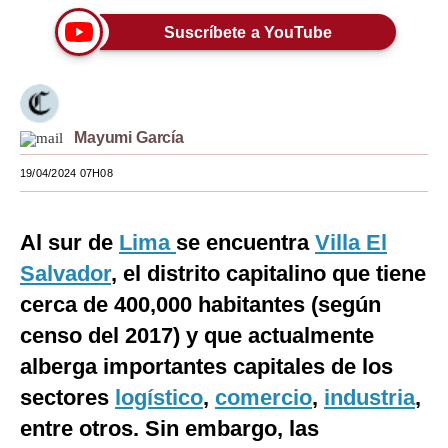
Moda
Suscríbete a YouTube
Estilos
Mundo
Mayumi García
EEUU
19/04/2024 07H08
México
España
Al sur de
Lima
se encuentra
Villa El
Salvador
Internacional
, el distrito capitalino que tiene
cerca de 400,000 habitantes (según
Tecnología
censo del 2017) y que actualmente
Club del Suscriptor
alberga importantes capitales de los
Mix
sectores
logístico
,
comercio
,
industria
,
entre otros. Sin embargo, las
G de Gestión