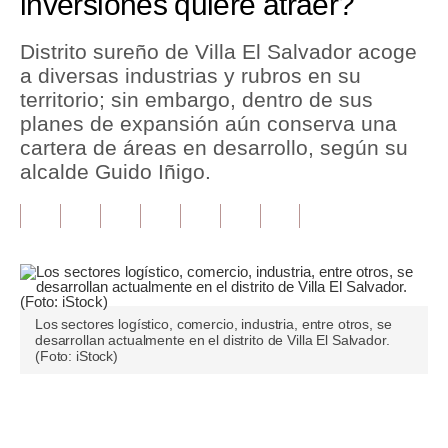
inversiones quiere atraer?
Tu Dinero
Distrito sureño de Villa El Salvador acoge
a diversas industrias y rubros en su
Finanzas Personales
territorio; sin embargo, dentro de sus
Inmobiliarias
planes de expansión aún conserva una
cartera de áreas en desarrollo, según su
Plus G
alcalde Guido Iñigo.
Opinión
Editorial
Pregunta de hoy
Blogs
Los sectores logístico, comercio, industria, entre otros, se
desarrollan actualmente en el distrito de Villa El Salvador.
(Foto: iStock)
Tendencias
Lujo
Únete a nuestro canal
Viajes