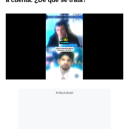
Notas Contratadas
Podcast
Gestión TV
Videos
Fotogalerías
gestion.pe
¿quiénes
Somos?
Términos
Y
Condiciones
Política
De
Privacidad