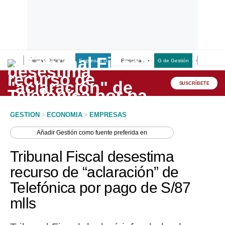
Últimas Noticias
Empresas G
Empresas
G de Gestión
Finanzas
Lo último
Peru Quiosco
SUSCRÍBETE
Portada
GESTION
>
ECONOMIA
>
EMPRESAS
Empresas
Añadir
Gestión
como fuente preferida en
Management & Empleo
Tribunal Fiscal desestima
Economía
recurso de “aclaración” de
Telefónica por pago de S/87
Mercados
mlls
Perú
Política