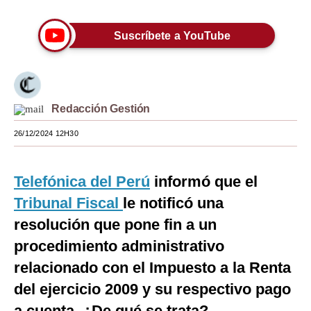
Moda
Suscríbete a YouTube
Estilos
Mundo
EEUU
Redacción Gestión
México
26/12/2024 12H30
España
Telefónica del Perú
informó que el
Internacional
Tribunal Fiscal
le notificó una
Tecnología
resolución que pone fin a un
Club del Suscriptor
procedimiento administrativo
relacionado con el Impuesto a la Renta
Mix
del ejercicio 2009 y su respectivo pago
G de Gestión
a cuenta. ¿De qué se trata?