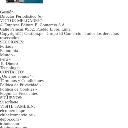
Gestión
Director Periodístico (e)
VÍCTOR MELGAREJO
© Empresa Editora El Comercio S.A.
Calle Paracas #532, Pueblo Libre, Lima.
Copyright© | Gestion.pe | Grupo El Comercio | Todos los derechos
reservados
SECCIONES:
Portada
-
Economía
-
Mundo
-
Perú
-
Tu Dinero
-
Tecnología
CONTACTO:
¿Quiénes somos?
-
Términos y Condiciones
-
Política de Privacidad
-
Politica de Cookies
-
Preguntas Frecuentes
SÍGUENOS:
Suscríbete
VISITE TAMBIÉN:
elcomercio.pe
-
clubelcomercio.pe
-
depor.com
-
trome.com
-
diariocorreo.pe
-