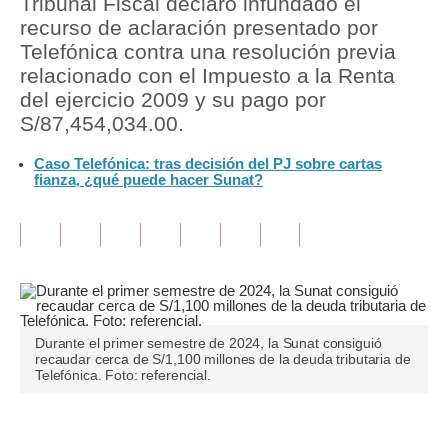
Tribunal Fiscal declaró infundado el
recurso de aclaración presentado por
Tu Dinero
Telefónica contra una resolución previa
relacionado con el Impuesto a la Renta
Finanzas Personales
del ejercicio 2009 y su pago por
Inmobiliarias
S/87,454,034.00.
Plus G
Caso Telefónica: tras decisión del PJ sobre cartas
fianza, ¿qué puede hacer Sunat?
Opinión
Editorial
Pregunta de hoy
Blogs
Durante el primer semestre de 2024, la Sunat consiguió
Tendencias
recaudar cerca de S/1,100 millones de la deuda tributaria de
Telefónica. Foto: referencial.
Lujo
Viajes
Únete a nuestro canal