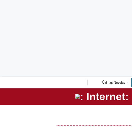
Lo último
Peru Quiosco
Portada
Empresas
Management & Empleo
Economía
Últimas Noticias
Mercados
Perú
Política
Tu Dinero