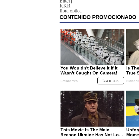
Entel
|
KKR
|
fibra óptica