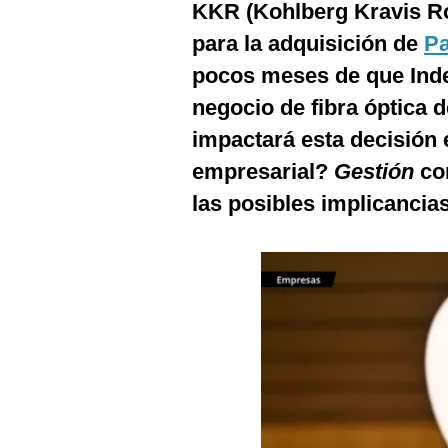
KKR (Kohlberg Kravis R
Podcast
para la adquisición de
P
Gestión TV
pocos meses de que Indec
Videos
negocio de fibra óptica
Fotogalerías
impactará esta decisión 
empresarial?
Gestión
con
las posibles implicancias
gestion.pe
¿quiénes
Somos?
Términos
Y
Condiciones
Política
De
Privacidad
Politica