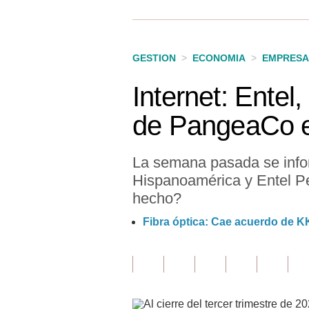
Finanzas Personales
Inmobiliarias
GESTION
>
ECONOMIA
>
EMPRESA
Plus G
Internet: Entel
Opinión
de PangeaCo e
Editorial
Pregunta de hoy
La semana pasada se infor
Hispanoamérica y Entel P
Blogs
hecho?
Tendencias
Fibra óptica: Cae acuerdo de K
Lujo
Viajes
Moda