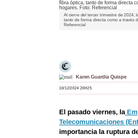
Estilos
Al cierre del tercer trimestre de 2024, 
Mundo
tanto de forma directa como a través 
Referencial
EEUU
Únete a nuestro canal
México
España
Internacional
Karen Guardia Quispe
Tecnología
10/12/2024 20H25
Club del Suscriptor
Mix
El pasado viernes, la
Emp
G de Gestión
Telecomunicaciones (Ent
Notas Contratadas
importancia la ruptura d