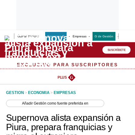
Últimas Noticias
Empresas G
Empresas
G de Gestión
Finanzas
Lo último
Peru Quiosco
SUSCRÍBETE
Portada
EXCLUSIVO PARA SUSCRIPTORES
Empresas
PLUS
G
Management & Empleo
GESTION
>
ECONOMIA
>
EMPRESAS
Economía
Añadir
Gestión
como fuente preferida en
Mercados
Supernova alista expansión a
Perú
Piura, prepara franquicias y
Política