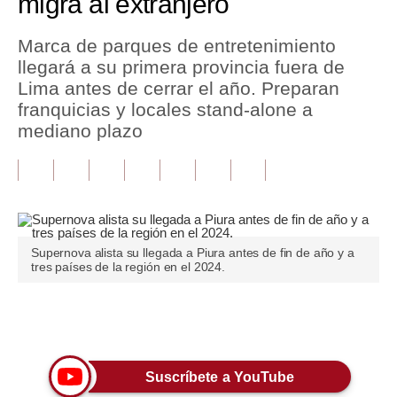
migra al extranjero
Tu Dinero
Marca de parques de entretenimiento
llegará a su primera provincia fuera de
Finanzas Personales
Lima antes de cerrar el año. Preparan
Inmobiliarias
franquicias y locales stand-alone a
mediano plazo
Plus G
Opinión
Editorial
Pregunta de hoy
Supernova alista su llegada a Piura antes de fin de año y a
tres países de la región en el 2024.
Blogs
Tendencias
Únete a nuestro canal
Lujo
Suscríbete a YouTube
Viajes