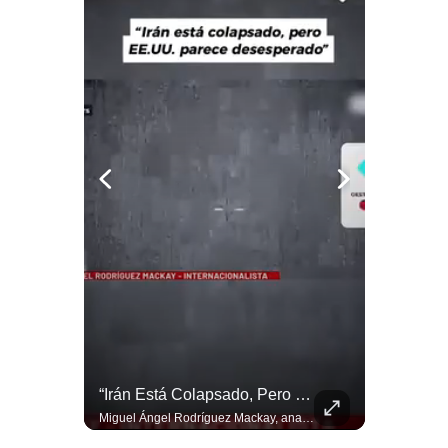
Notas Contratadas
Podcast
Gestión TV
Videos
Fotogalerías
gestion.pe
¿quiénes
Somos?
Términos
Y
Condiciones
Guerra Con Irán Agota El 61% De Los Interceptores Patriot De EE.UU. | #radar24
“Irán Está Colapsado, Pero EE.UU. Parece Desesperado” | #radar24
Política
Estados Unidos habría disparado más de 1,000 misiles Tomahawk durante la guerra contra Irán y que sus reservas podrían no recuperar los niveles anteriores hasta 2030 o 2031. Washington y sus aliados habrían utilizado hasta el 61% de sus interceptores Patriot. #EstadosUnidos #Tomahawk #Iran #Misiles #Patriot #Geopolitica #NoticiasInternacionales #Guerra #Shorts 👉 Suscríbete y activa la campana para no perderte nuestro análisis diario. 🌎 Síguenos en nuestras redes sociales: 📌 Web oficial: https://gestion.pe/mundo/ 📌 LinkedIn: http://bit.ly/3HYIET0 📌 X (Twitter): http://bit.ly/4noZtX9 📌 TikTok: http://bit.ly/4evB6TO
Miguel Ángel Rodríguez Mackay, analista internacional, sostiene que las negociaciones fueron impulsadas por Irán y no por Estados Unidos. Según su análisis, Teherán estaría debilitado militar y económicamente, aunque la narrativa internacional presenta a Trump como el líder desesperado por terminar una guerra que no puede ganar. #Geopolitica #Iran #DonaldTrump #RodriguezMackay #EEUU #NoticiasInternacionales #PoliticaInternacional #AnalisisGeopolitico #Shorts 👉 Suscríbete y activa la campana para no perderte nuestro análisis diario. 🌎 Síguenos en nuestras redes sociales: 📌 Web oficial: https://gestion.pe/mundo/ 📌 LinkedIn: http://bit.ly/3HYIET0 📌 X (Twitter): http://bit.ly/4noZtX9 📌 TikTok: http://bit.ly/4evB6TO
De
Privacidad