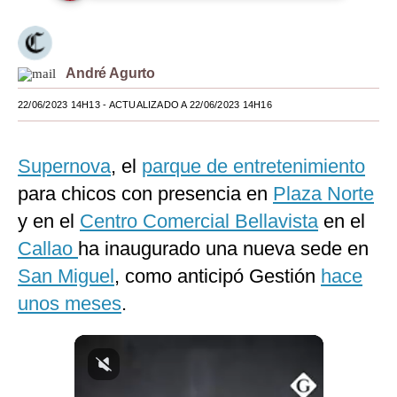
Moda
Estilos
André Agurto
Mundo
22/06/2023 14H13
- ACTUALIZADO A 22/06/2023 14H16
EEUU
Supernova
, el
parque de entretenimiento
México
para chicos con presencia en
Plaza Norte
España
y en el
Centro Comercial Bellavista
en el
Internacional
Callao
ha inaugurado una nueva sede en
San Miguel
, como anticipó Gestión
hace
Tecnología
unos meses
.
Club del Suscriptor
Mix
G de Gestión