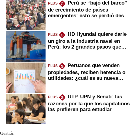
Perú se “bajó del barco”
PLUS
G
de crecimiento de países
emergentes: esto se perdió desde
2022
HD Hyundai quiere darle
PLUS
G
un giro a la industria naval en
Perú: los 2 grandes pasos que
daría
Peruanos que venden
PLUS
G
propiedades, reciben herencia o
utilidades: ¿cuál es su nueva
inversión clave?
UTP, UPN y Senati: las
PLUS
G
razones por la que los capitalinos
las prefieren para estudiar
Gestión