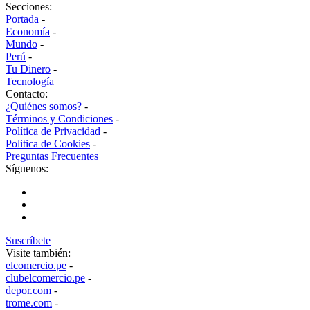
Secciones:
Portada
-
Economía
-
Mundo
-
Perú
-
Tu Dinero
-
Tecnología
Contacto:
¿Quiénes somos?
-
Términos y Condiciones
-
Política de Privacidad
-
Politica de Cookies
-
Preguntas Frecuentes
Síguenos:
Suscríbete
Visite también:
elcomercio.pe
-
clubelcomercio.pe
-
depor.com
-
trome.com
-