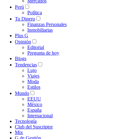
Mercados
Perú
Política
Tu Dinero
Finanzas Personales
Inmobiliarias
Plus G
Opinión
Editorial
Pregunta de hoy
Blogs
Tendencias
Lujo
Viajes
Moda
Estilos
Mundo
EEUU
México
España
Internacional
Tecnología
Club del Suscriptor
Mix
G de Gestión