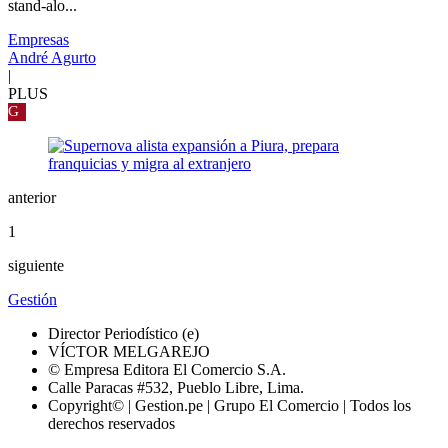
stand-alo...
Empresas
André Agurto
|
PLUS
G
anterior
1
siguiente
Gestión
Director Periodístico (e)
VÍCTOR MELGAREJO
© Empresa Editora El Comercio S.A.
Calle Paracas #532, Pueblo Libre, Lima.
Copyright© | Gestion.pe | Grupo El Comercio | Todos los
derechos reservados