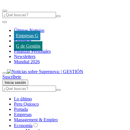
Últimas Noticias
Empresas G
Empresas
G de Gestión
Finanzas Personales
Newsletters
Mundial 2026
Suscríbete
Inicia sesión
Lo último
Peru Quiosco
Portada
Empresas
Management & Empleo
Economía