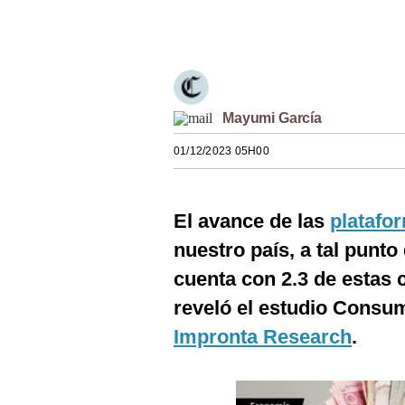
Estilos
Únete a nuestro canal
Mundo
EEUU
Mayumi García
México
01/12/2023 05H00
España
Internacional
El avance de las
platafo
Tecnología
nuestro país, a tal punt
Club del Suscriptor
cuenta con 2.3 de estas 
reveló el estudio Consum
Mix
Impronta Research
.
G de Gestión
Notas Contratadas