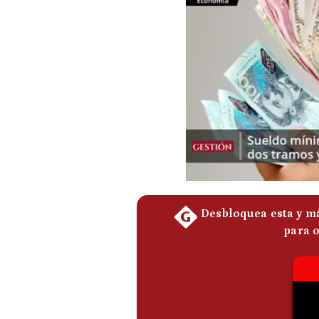
Podcast
Gestión TV
Videos
Fotogalerías
gestion.pe
¿quiénes
Somos?
Términos
Y
Condiciones
Política
De
Privacidad
Politica