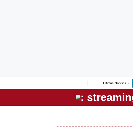
Lo último
Peru Quiosco
Portada
Empresas
Management & Empleo
Economía
Últimas Noticias
Mercados
Perú
Política
Tu Dinero