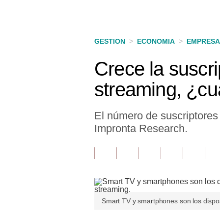
Finanzas Personales
Inmobiliarias
GESTION
>
ECONOMIA
>
EMPRESA
Plus G
Crece la suscr
Opinión
streaming, ¿cuá
Editorial
Pregunta de hoy
El número de suscriptores
Impronta Research.
Blogs
Tendencias
Lujo
Viajes
Smart TV y smartphones son los dispo
Moda