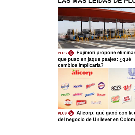
LAS MÁS LEÍDAS DE PL
Fujimori propone eliminar
G
PLUS
que puso en jaque peajes: ¿qué
cambios implicaría?
Alicorp: qué ganó con la
G
PLUS
del negocio de Unilever en Colom