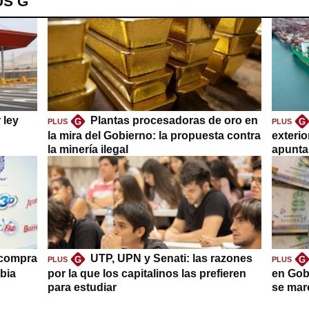
US G
 ley
Plantas procesadoras de oro en
G
G
PLUS
PLUS
la mira del Gobierno: la propuesta contra
exteri
la minería ilegal
apuntar
 compra
UTP, UPN y Senati: las razones
G
G
PLUS
PLUS
bia
por la que los capitalinos las prefieren
en Gob
para estudiar
se mar