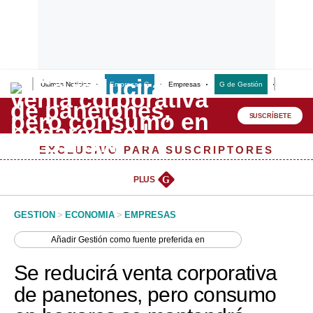
Últimas Noticias
Empresas G
Empresas
G de Gestión
Finanzas
Lo último
Peru Quiosco
SUSCRÍBETE
Portada
EXCLUSIVO PARA SUSCRIPTORES
Empresas
PLUS
G
Management & Empleo
GESTION
>
ECONOMIA
>
EMPRESAS
Economía
Añadir
Gestión
como fuente preferida en
Mercados
Se reducirá venta corporativa
Perú
de panetones, pero consumo
Política