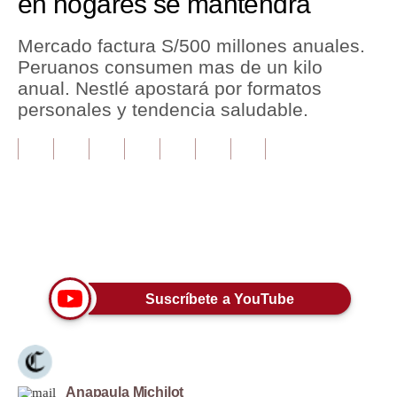
en hogares se mantendrá
Tu Dinero
Mercado factura S/500 millones anuales.
Peruanos consumen mas de un kilo
Finanzas Personales
anual. Nestlé apostará por formatos
Inmobiliarias
personales y tendencia saludable.
Plus G
Opinión
Editorial
Únete a nuestro canal
Pregunta de hoy
Blogs
Suscríbete a YouTube
Tendencias
Lujo
Viajes
Anapaula Michilot