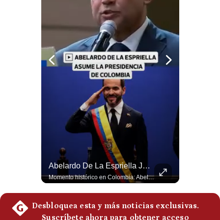
Notas Contratadas
Podcast
Gestión TV
Videos
Fotogalerías
gestion.pe
¿quiénes
Somos?
La Verdadera Razón Por La Que China Apoya A Irán | Gestión Mundo
Abelardo De La Espriella Juramenta Como Nuevo Presidente | Gestión Mundo
Términos
Guido Larson, analista internacional explica que la guerra no puede entenderse únicamente como un enfrentamiento entre Estados Unidos e Irán, sino también dentro de la competencia global entre Washington y Pekín. El analista sostiene que China mantiene su relación petrolera con Irán y que le interesa que Estados Unidos consuma recursos y pierda influencia. 🚀 ¿Quieres entender el mundo sin ruido? Únete a nuestra comunidad y forma parte del cambio. #GestiónNewsroomLive #NoticiasGlobales #AnálisisGeopolítico #EconomíaMundial #IA #Geopolítica #LatinosEnUSA #NoticiasEnEspañol 👉 Suscríbete y activa la campana para no perderte nuestro análisis diario. 🌎 Síguenos en nuestras redes sociales: 📌 Web oficial: https://gestion.pe/mundo/ 📌 LinkedIn: http://bit.ly/3HYIET0 📌 X (Twitter): http://bit.ly/4noZtX9 📌 TikTok: http://bit.ly/4evB6TO
Momento histórico en Colombia: Abelardo de la Espriella prestó juramento y recibió la banda presidencial en la Arena USC de Cali, convirtiéndose oficialmente en el nuevo Presidente de la República para el periodo 2026-2030. Por primera vez en la historia reciente del país, la investidura presidencial se celebró fuera de Bogotá. ¿Qué opinas del inicio de este nuevo mandato constitucional? #DeLaEspriella #Colombia #PosesionPresidencial #Cali #Shorts 👉 Suscríbete y activa la campana para no perderte nuestro análisis diario. 🌎 Síguenos en nuestras redes sociales: 📌 Web oficial: https://gestion.pe/mundo/ 📌 LinkedIn: http://bit.ly/3HYIET0 📌 X (Twitter): http://bit.ly/4noZtX9 📌 TikTok: http://bit.ly/4evB6TO
Y
Condiciones
Política
De
Privacidad