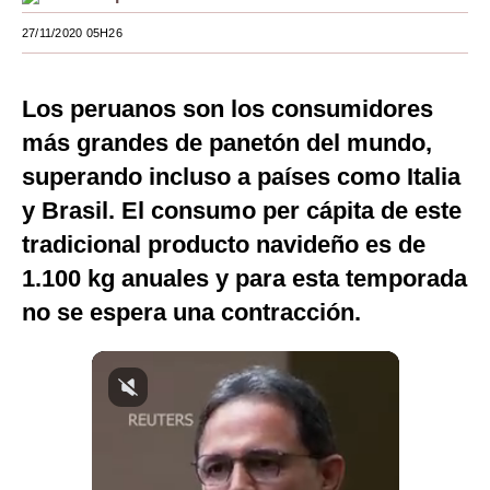
Moda
27/11/2020 05H26
Estilos
Los peruanos son los consumidores
Mundo
más grandes de panetón del mundo,
EEUU
superando incluso a países como Italia
y Brasil. El consumo per cápita de este
México
tradicional producto navideño es de
España
1.100 kg anuales y para esta temporada
Internacional
no se espera una contracción.
Tecnología
Club del Suscriptor
Mix
G de Gestión