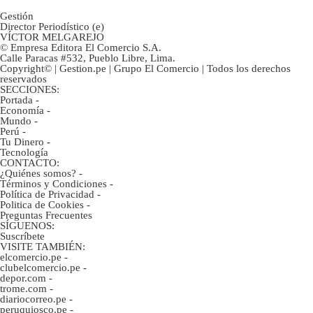
Gestión
Director Periodístico (e)
VÍCTOR MELGAREJO
© Empresa Editora El Comercio S.A.
Calle Paracas #532, Pueblo Libre, Lima.
Copyright© | Gestion.pe | Grupo El Comercio | Todos los derechos
reservados
SECCIONES:
Portada
-
Economía
-
Mundo
-
Perú
-
Tu Dinero
-
Tecnología
CONTACTO:
¿Quiénes somos?
-
Términos y Condiciones
-
Política de Privacidad
-
Politica de Cookies
-
Preguntas Frecuentes
SÍGUENOS:
Suscríbete
VISITE TAMBIÉN:
elcomercio.pe
-
clubelcomercio.pe
-
depor.com
-
trome.com
-
diariocorreo.pe
-
peruquiosco.pe
-