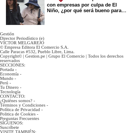
con empresas por culpa de El
Niño, ¿por qué será bueno para
ahorristas?
Gestión
Director Periodístico (e)
VÍCTOR MELGAREJO
© Empresa Editora El Comercio S.A.
Calle Paracas #532, Pueblo Libre, Lima.
Copyright© | Gestion.pe | Grupo El Comercio | Todos los derechos
reservados
SECCIONES:
Portada
-
Economía
-
Mundo
-
Perú
-
Tu Dinero
-
Tecnología
CONTACTO:
¿Quiénes somos?
-
Términos y Condiciones
-
Política de Privacidad
-
Politica de Cookies
-
Preguntas Frecuentes
SÍGUENOS:
Suscríbete
VISITE TAMBIÉN: