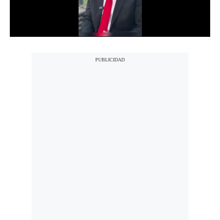
Notas Contratadas
Podcast
Gestión TV
Videos
Fotogalerías
gestion.pe
¿quiénes
Somos?
Términos
Y
Condiciones
Política
De
Privacidad