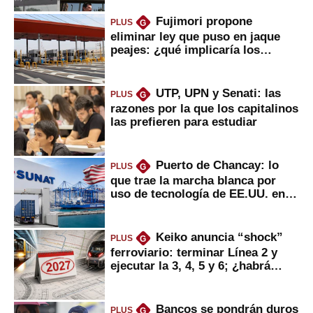
Fujimori propone
PLUS
G
eliminar ley que puso en jaque
peajes: ¿qué implicaría los
usuarios?
UTP, UPN y Senati: las
PLUS
G
razones por la que los capitalinos
las prefieren para estudiar
Puerto de Chancay: lo
PLUS
G
que trae la marcha blanca por
uso de tecnología de EE.UU. en
mercancías
Keiko anuncia “shock”
PLUS
G
ferroviario: terminar Línea 2 y
ejecutar la 3, 4, 5 y 6; ¿habrá
avances?
Bancos se pondrán duros
PLUS
G