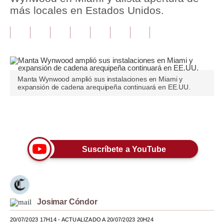
más locales en Estados Unidos.
Tu Dinero
Finanzas Personales
Inmobiliarias
Plus G
Manta Wynwood amplió sus instalaciones en Miami y
expansión de cadena arequipeña continuará en EE.UU.
Opinión
Editorial
Únete a nuestro canal
Pregunta de hoy
Suscríbete a YouTube
Blogs
Tendencias
Lujo
Josimar Cóndor
Viajes
20/07/2023 17H14
- ACTUALIZADO A 20/07/2023 20H24