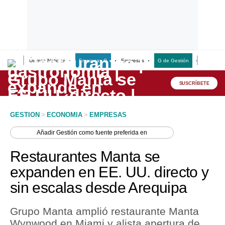
Últimas Noticias
Empresas G
Empresas
G de Gestión
Finanzas
Lo último
Peru Quiosco
SUSCRÍBETE
Portada
GESTION
>
ECONOMIA
>
EMPRESAS
Empresas
Añadir
Gestión
como fuente preferida en
Management & Empleo
Restaurantes Manta se
Economía
expanden en EE. UU. directo y
sin escalas desde Arequipa
Mercados
Perú
Grupo Manta amplió restaurante Manta
Wynwood en Miami y alista apertura de
Política