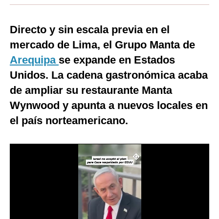
Moda
Directo y sin escala previa en el
Estilos
mercado de Lima, el Grupo Manta de
Mundo
Arequipa
se expande en Estados
Unidos. La cadena gastronómica acaba
EEUU
de ampliar su restaurante Manta
México
Wynwood y apunta a nuevos locales en
España
el país norteamericano.
Internacional
Tecnología
Club del Suscriptor
Mix
G de Gestión