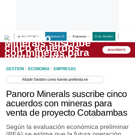
Últimas Noticias
Empresas G
Empresas
G de Gestión
Finanzas
Lo último
Peru Quiosco
SUSCRÍBETE
Portada
GESTION
>
ECONOMIA
>
EMPRESAS
Empresas
Añadir
Gestión
como fuente preferida en
Management & Empleo
Panoro Minerals suscribe cinco
Economía
acuerdos con mineras para
venta de proyecto Cotabambas
Mercados
Perú
Según la evaluación económica preliminar
(PEA) se estima que la futura operación
Política