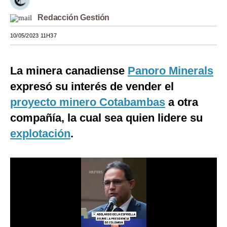
Moda
Redacción Gestión
Estilos
10/05/2023 11H37
Mundo
La minera canadiense
Panoro Minerals
EEUU
expresó su interés de vender el
México
proyecto minero Cotabambas
a otra
compañía, la cual sea quien lidere su
España
explotación
.
Internacional
Tecnología
Club del Suscriptor
Mix
G de Gestión