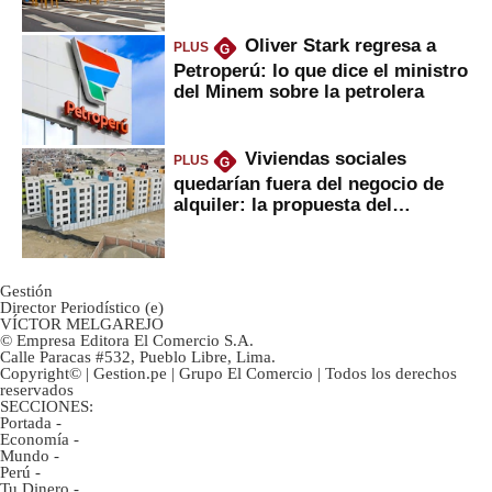
Oliver Stark regresa a
PLUS
G
Petroperú: lo que dice el ministro
del Minem sobre la petrolera
Viviendas sociales
PLUS
G
quedarían fuera del negocio de
alquiler: la propuesta del
gobierno
Gestión
Director Periodístico (e)
VÍCTOR MELGAREJO
© Empresa Editora El Comercio S.A.
Calle Paracas #532, Pueblo Libre, Lima.
Copyright© | Gestion.pe | Grupo El Comercio | Todos los derechos
reservados
SECCIONES:
Portada
-
Economía
-
Mundo
-
Perú
-
Tu Dinero
-