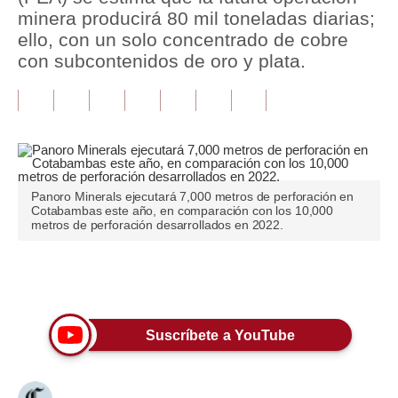
minera producirá 80 mil toneladas diarias;
Tu Dinero
ello, con un solo concentrado de cobre
con subcontenidos de oro y plata.
Finanzas Personales
Inmobiliarias
Plus G
Opinión
Panoro Minerals ejecutará 7,000 metros de perforación en
Cotabambas este año, en comparación con los 10,000
Editorial
metros de perforación desarrollados en 2022.
Pregunta de hoy
Únete a nuestro canal
Blogs
Tendencias
Suscríbete a YouTube
Lujo
Viajes