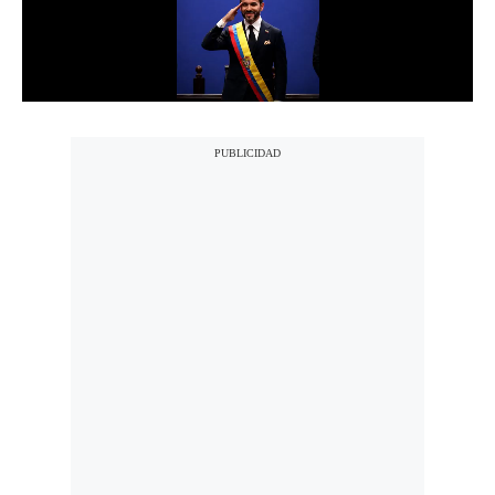
Notas Contratadas
Podcast
Gestión TV
Videos
Fotogalerías
gestion.pe
¿quiénes
Somos?
Términos
Y
Condiciones
Política
De
Privacidad