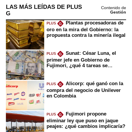
LAS MÁS LEÍDAS DE PLUS
Contenido de
G
Gestión
Plantas procesadoras de
PLUS
G
oro en la mira del Gobierno: la
propuesta contra la minería ilegal
Sunat: César Luna, el
PLUS
G
primer jefe en Gobierno de
Fujimori, ¿qué 4 tareas se
marcan urgentes?
Alicorp: qué ganó con la
PLUS
G
compra del negocio de Unilever
en Colombia
Fujimori propone
PLUS
G
eliminar ley que puso en jaque
peajes: ¿qué cambios implicaría?