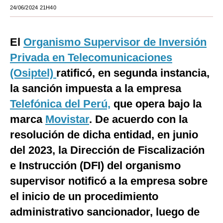
24/06/2024 21H40
Moda
Estilos
El
Organismo Supervisor de Inversión
Mundo
Privada en Telecomunicaciones
(Osiptel)
ratificó, en segunda instancia,
EEUU
la sanción impuesta a la empresa
México
Telefónica del Perú,
que opera bajo la
España
marca
Movistar
. De acuerdo con la
resolución de dicha entidad, en junio
Internacional
del 2023, la Dirección de Fiscalización
Tecnología
e Instrucción (DFI) del organismo
Club del Suscriptor
supervisor notificó a la empresa sobre
Mix
el inicio de un procedimiento
administrativo sancionador, luego de
G de Gestión