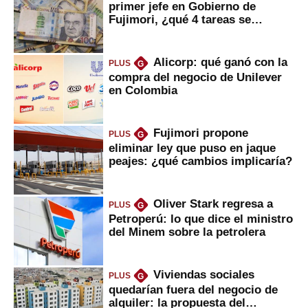
primer jefe en Gobierno de
Fujimori, ¿qué 4 tareas se
marcan urgentes?
Alicorp: qué ganó con la
PLUS
G
compra del negocio de Unilever
en Colombia
Fujimori propone
PLUS
G
eliminar ley que puso en jaque
peajes: ¿qué cambios implicaría?
Oliver Stark regresa a
PLUS
G
Petroperú: lo que dice el ministro
del Minem sobre la petrolera
Viviendas sociales
PLUS
G
quedarían fuera del negocio de
alquiler: la propuesta del