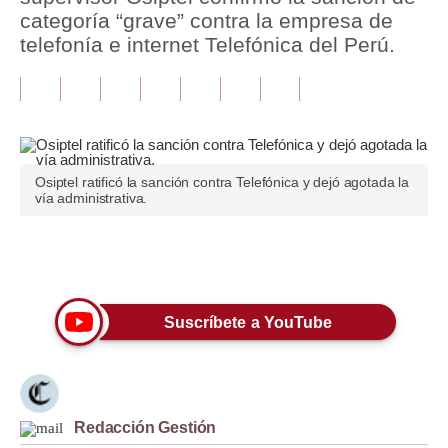
categoría “grave” contra la empresa de
Tu Dinero
telefonía e internet Telefónica del Perú.
Finanzas Personales
Inmobiliarias
Plus G
Osiptel ratificó la sanción contra Telefónica y dejó agotada la
Opinión
vía administrativa.
Editorial
Únete a nuestro canal
Pregunta de hoy
Blogs
Suscríbete a YouTube
Tendencias
Lujo
Redacción Gestión
Viajes