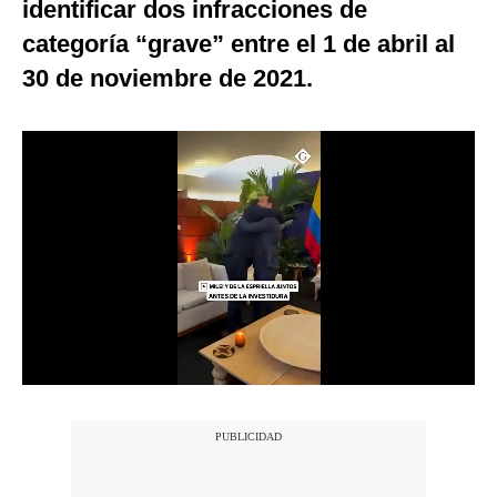
identificar dos infracciones de
Notas Contratadas
categoría “grave” entre el 1 de abril al
Podcast
30 de noviembre de 2021.
Gestión TV
Videos
Fotogalerías
gestion.pe
¿quiénes
Somos?
Términos
Y
Condiciones
Política
De
Privacidad