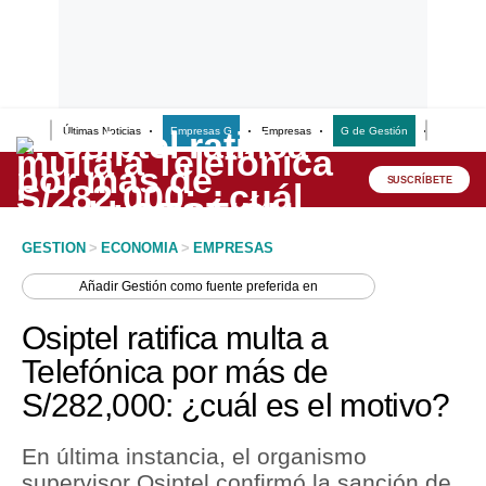
Últimas Noticias
Empresas G
Empresas
G de Gestión
Finanzas
Lo último
Peru Quiosco
SUSCRÍBETE
Portada
GESTION
>
ECONOMIA
>
EMPRESAS
Empresas
Añadir
Gestión
como fuente preferida en
Management & Empleo
Osiptel ratifica multa a
Economía
Telefónica por más de
S/282,000: ¿cuál es el motivo?
Mercados
Perú
En última instancia, el organismo
supervisor Osiptel confirmó la sanción de
Política