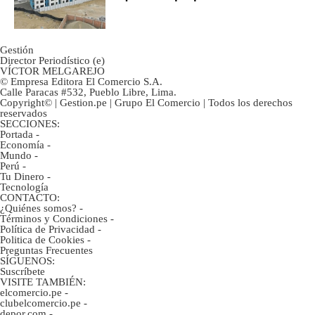
gobierno
Gestión
Director Periodístico (e)
VÍCTOR MELGAREJO
© Empresa Editora El Comercio S.A.
Calle Paracas #532, Pueblo Libre, Lima.
Copyright© | Gestion.pe | Grupo El Comercio | Todos los derechos
reservados
SECCIONES:
Portada
-
Economía
-
Mundo
-
Perú
-
Tu Dinero
-
Tecnología
CONTACTO:
¿Quiénes somos?
-
Términos y Condiciones
-
Política de Privacidad
-
Politica de Cookies
-
Preguntas Frecuentes
SÍGUENOS:
Suscríbete
VISITE TAMBIÉN:
elcomercio.pe
-
clubelcomercio.pe
-
depor.com
-