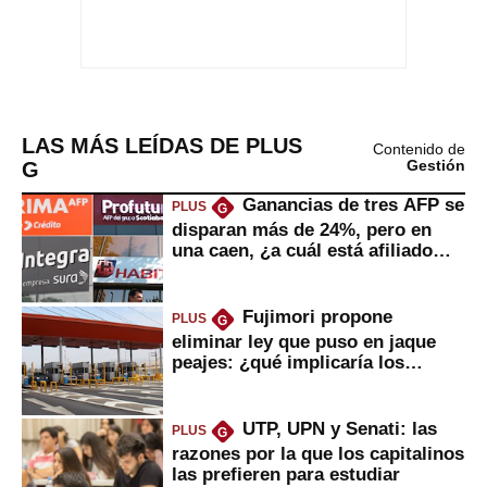
LAS MÁS LEÍDAS DE PLUS
Contenido de
G
Gestión
Ganancias de tres AFP se
PLUS
G
disparan más de 24%, pero en
una caen, ¿a cuál está afiliado
usted?
Fujimori propone
PLUS
G
eliminar ley que puso en jaque
peajes: ¿qué implicaría los
usuarios?
UTP, UPN y Senati: las
PLUS
G
razones por la que los capitalinos
las prefieren para estudiar