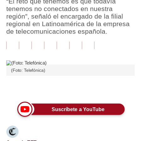
“El reto que tenemos es que todavía
tenemos no conectados en nuestra
Tu Dinero
región”, señaló el encargado de la filial
regional en Latinoamérica de la empresa
Finanzas Personales
de telecomunicaciones española.
Inmobiliarias
Plus G
Opinión
(Foto: Telefónica)
Editorial
Pregunta de hoy
Únete a nuestro canal
Blogs
Suscríbete a YouTube
Tendencias
Lujo
Viajes