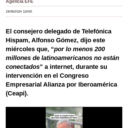
Agencia EFE
Moda
19/06/2024 11H30
Estilos
El consejero delegado de Telefónica
Mundo
Hispam, Alfonso Gómez, dijo este
EEUU
miércoles que, “
por lo menos 200
México
millones de latinoamericanos no están
conectados
España
” a internet, durante su
intervención en el Congreso
Internacional
Empresarial Alianza por Iberoamérica
Tecnología
(Ceapi).
Club del Suscriptor
Mix
G de Gestión