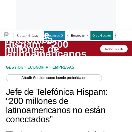
Últimas Noticias
Empresas G
Empresas
G de Gestión
Finanzas
Lo último
Peru Quiosco
SUSCRÍBETE
Portada
GESTION
>
ECONOMIA
>
EMPRESAS
Empresas
Añadir
Gestión
como fuente preferida en
Management & Empleo
Jefe de Telefónica Hispam:
Economía
“200 millones de
latinoamericanos no están
Mercados
conectados”
Perú
Política