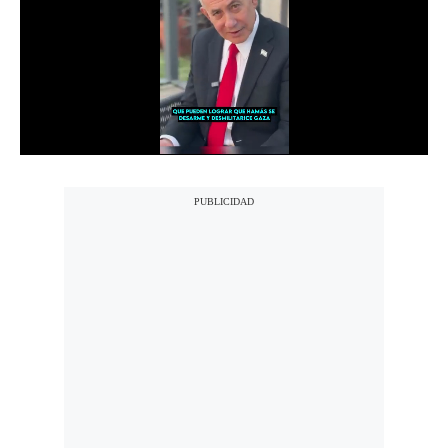
Notas Contratadas
Podcast
Gestión TV
Videos
Fotogalerías
gestion.pe
¿quiénes
Somos?
Términos
Y
Condiciones
Política
De
Privacidad