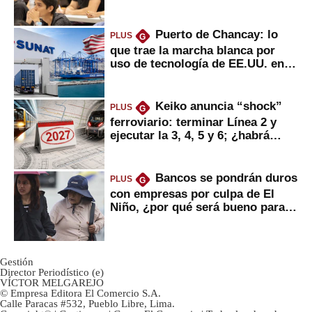
Puerto de Chancay: lo
PLUS
G
que trae la marcha blanca por
uso de tecnología de EE.UU. en
mercancías
Keiko anuncia “shock”
PLUS
G
ferroviario: terminar Línea 2 y
ejecutar la 3, 4, 5 y 6; ¿habrá
avances?
Bancos se pondrán duros
PLUS
G
con empresas por culpa de El
Niño, ¿por qué será bueno para
ahorristas?
Gestión
Director Periodístico (e)
VÍCTOR MELGAREJO
© Empresa Editora El Comercio S.A.
Calle Paracas #532, Pueblo Libre, Lima.