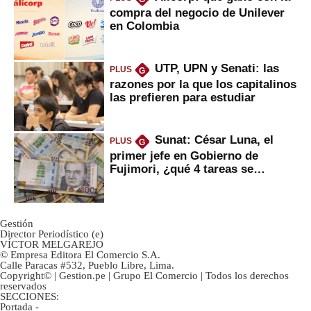
compra del negocio de Unilever
en Colombia
UTP, UPN y Senati: las
PLUS
G
razones por la que los capitalinos
las prefieren para estudiar
Sunat: César Luna, el
PLUS
G
primer jefe en Gobierno de
Fujimori, ¿qué 4 tareas se
marcan urgentes?
Gestión
Director Periodístico (e)
VÍCTOR MELGAREJO
© Empresa Editora El Comercio S.A.
Calle Paracas #532, Pueblo Libre, Lima.
Copyright© | Gestion.pe | Grupo El Comercio | Todos los derechos
reservados
SECCIONES:
Portada
-