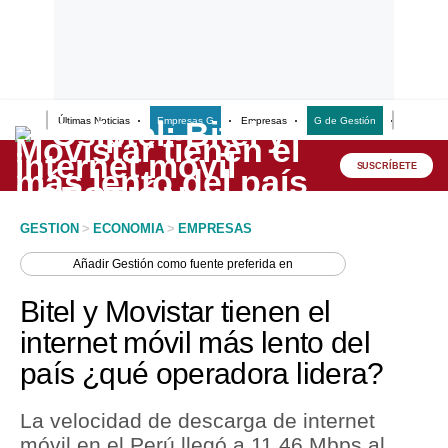
Últimas Noticias
Empresas G
Empresas
G de Gestión
Finanzas
Lo último
Peru Quiosco
SUSCRÍBETE
Portada
GESTION
>
ECONOMIA
>
EMPRESAS
Empresas
Añadir
Gestión
como fuente preferida en
Management & Empleo
Bitel y Movistar tienen el
Economía
internet móvil más lento del
país ¿qué operadora lidera?
Mercados
Perú
La velocidad de descarga de internet
móvil en el Perú llegó a 11.46 Mbps al
Política