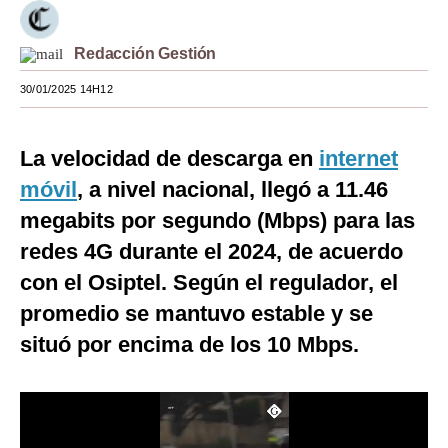
Moda
Redacción Gestión
Estilos
30/01/2025 14H12
Mundo
EEUU
La velocidad de descarga en
internet
móvil
, a nivel nacional, llegó a 11.46
México
megabits por segundo (Mbps) para las
España
redes 4G durante el 2024, de acuerdo
Internacional
con el Osiptel. Según el regulador, el
promedio se mantuvo estable y se
Tecnología
situó por encima de los 10 Mbps.
Club del Suscriptor
Mix
G de Gestión