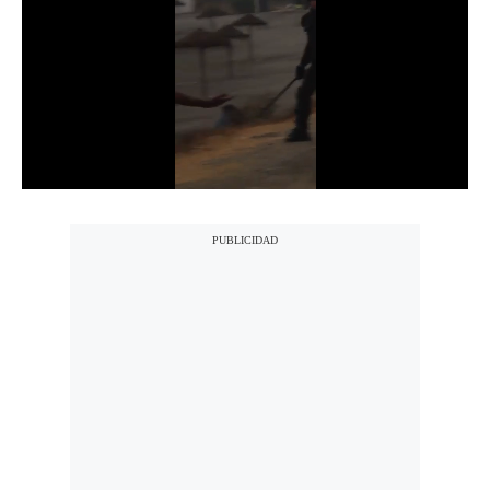
Notas Contratadas
Podcast
Gestión TV
Videos
Fotogalerías
gestion.pe
¿quiénes
Somos?
Términos
Y
Condiciones
Política
De
Privacidad