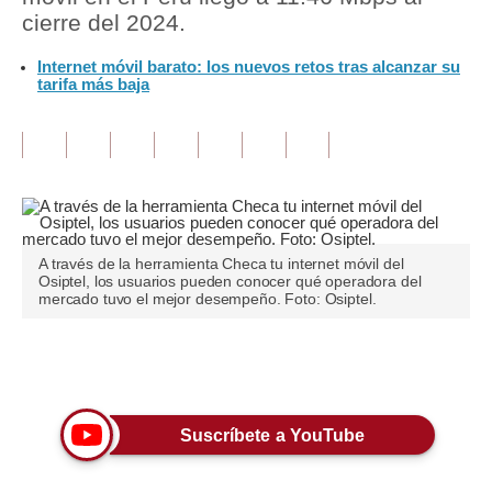
cierre del 2024.
Tu Dinero
Internet móvil barato: los nuevos retos tras alcanzar su
tarifa más baja
Finanzas Personales
Inmobiliarias
Plus G
Opinión
Editorial
A través de la herramienta Checa tu internet móvil del
Osiptel, los usuarios pueden conocer qué operadora del
mercado tuvo el mejor desempeño. Foto: Osiptel.
Pregunta de hoy
Blogs
Únete a nuestro canal
Tendencias
Suscríbete a YouTube
Lujo
Viajes