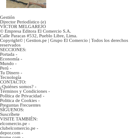
Gestión
Director Periodístico (e)
VÍCTOR MELGAREJO
© Empresa Editora El Comercio S.A.
Calle Paracas #532, Pueblo Libre, Lima.
Copyright© | Gestion.pe | Grupo El Comercio | Todos los derechos
reservados
SECCIONES:
Portada
-
Economía
-
Mundo
-
Perú
-
Tu Dinero
-
Tecnología
CONTACTO:
¿Quiénes somos?
-
Términos y Condiciones
-
Política de Privacidad
-
Politica de Cookies
-
Preguntas Frecuentes
SÍGUENOS:
Suscríbete
VISITE TAMBIÉN:
elcomercio.pe
-
clubelcomercio.pe
-
depor.com
-
trome.com
-