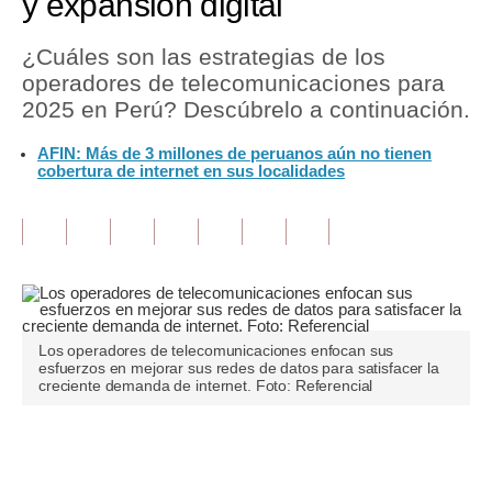
y expansión digital
Tu Dinero
¿Cuáles son las estrategias de los
operadores de telecomunicaciones para
Finanzas Personales
2025 en Perú? Descúbrelo a continuación.
Inmobiliarias
AFIN: Más de 3 millones de peruanos aún no tienen
cobertura de internet en sus localidades
Plus G
Opinión
Editorial
Pregunta de hoy
Blogs
Los operadores de telecomunicaciones enfocan sus
esfuerzos en mejorar sus redes de datos para satisfacer la
creciente demanda de internet. Foto: Referencial
Tendencias
Lujo
Únete a nuestro canal
Viajes