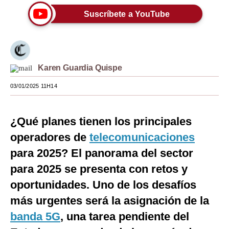
Suscríbete a YouTube
Moda
Estilos
Mundo
Karen Guardia Quispe
EEUU
03/01/2025 11H14
México
España
¿Qué planes tienen los principales
operadores de
telecomunicaciones
Internacional
para 2025? El panorama del sector
Tecnología
para 2025 se presenta con retos y
Club del Suscriptor
oportunidades. Uno de los desafíos
más urgentes será la asignación de la
Mix
banda 5G
, una tarea pendiente del
G de Gestión