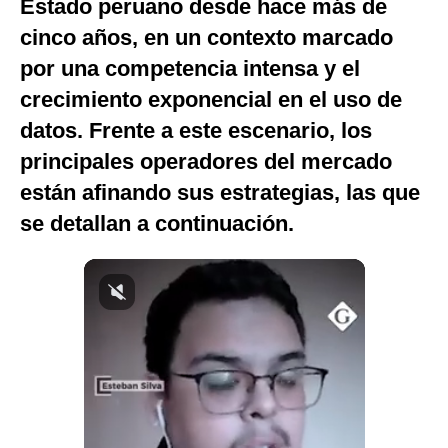
Estado peruano desde hace más de
Notas Contratadas
cinco años, en un contexto marcado
Podcast
por una competencia intensa y el
crecimiento exponencial en el uso de
Gestión TV
datos.
Frente a este escenario, los
Videos
principales operadores del mercado
Fotogalerías
están afinando sus estrategias, las que
se detallan a continuación.
gestion.pe
¿quiénes
Somos?
Términos
Y
Condiciones
Política
De
Privacidad