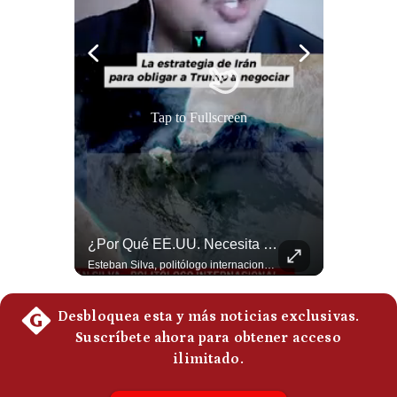
Politica
De
Cookies
Preguntas
Frecuentes
Abelardo De La Espriella Se Reúne Con Javier Milei En Cali | Gestión Mundo
¿Por Qué EE.UU. Necesita Desesperadamente Al Golfo? | Gestión Mundo
El presidente electo de Colombia, Abelardo de la Espriella, sostuvo una reunión bilateral en Cali con el mandatario argentino Javier Milei. El encuentro se dio pocas horas antes de la ceremonia de investidura presidencial para el periodo 2026-2030, marcando el inicio de una nueva alianza estratégica regional. #DeLaEspriella #JavierMilei #Colombia #Argentina #PoliticaLatina #Shorts 👉 Suscríbete y activa la campana para no perderte nuestro análisis diario. 🌎 Síguenos en nuestras redes sociales: 📌 Web oficial: https://gestion.pe/mundo/ 📌 LinkedIn: http://bit.ly/3HYIET0 📌 X (Twitter): http://bit.ly/4noZtX9 📌 TikTok: http://bit.ly/4evB6TO
Esteban Silva, politólogo internacional, explica que Estados Unidos necesita el apoyo territorial y marítimo de sus aliados del Golfo para operar cerca de Irán. Según su análisis, Teherán busca amenazar su estabilidad energética y económica para que estos gobiernos presionen a Washington y lo obliguen a negociar. #Iran #EEUU #Geopolitica #NoticiasInternacionales #Shorts 👉 Suscríbete y activa la campana para no perderte nuestro análisis diario. 🌎 Síguenos en nuestras redes sociales: 📌 Web oficial: https://gestion.pe/mundo/ 📌 LinkedIn: http://bit.ly/3HYIET0 📌 X (Twitter): http://bit.ly/4noZtX9 📌 TikTok: http://bit.ly/4evB6TO