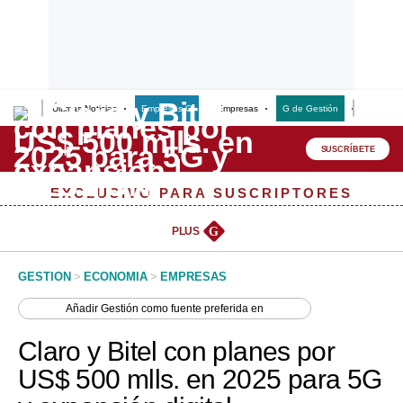
Últimas Noticias
Empresas G
Empresas
G de Gestión
Finanzas
Lo último
Peru Quiosco
SUSCRÍBETE
Portada
EXCLUSIVO PARA SUSCRIPTORES
Empresas
PLUS
G
Management & Empleo
GESTION
>
ECONOMIA
>
EMPRESAS
Economía
Añadir
Gestión
como fuente preferida en
Mercados
Claro y Bitel con planes por
Perú
US$ 500 mlls. en 2025 para 5G
Política