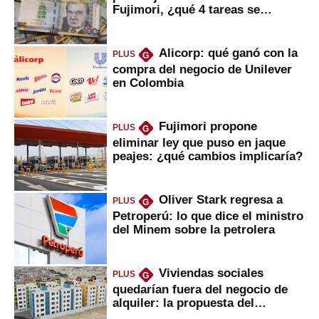
Fujimori, ¿qué 4 tareas se
marcan urgentes?
Alicorp: qué ganó con la
PLUS
G
compra del negocio de Unilever
en Colombia
Fujimori propone
PLUS
G
eliminar ley que puso en jaque
peajes: ¿qué cambios implicaría?
Oliver Stark regresa a
PLUS
G
Petroperú: lo que dice el ministro
del Minem sobre la petrolera
Viviendas sociales
PLUS
G
quedarían fuera del negocio de
alquiler: la propuesta del
gobierno