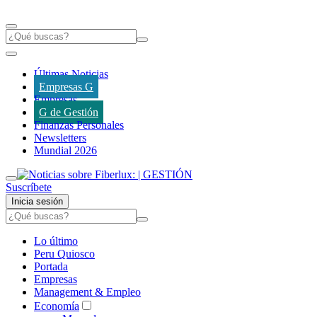
Últimas Noticias
Empresas G
Empresas
G de Gestión
Finanzas Personales
Newsletters
Mundial 2026
Suscríbete
Inicia sesión
Lo último
Peru Quiosco
Portada
Empresas
Management & Empleo
Economía