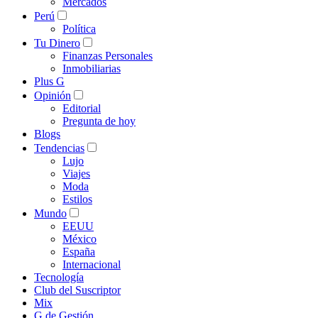
Mercados
Perú
Política
Tu Dinero
Finanzas Personales
Inmobiliarias
Plus G
Opinión
Editorial
Pregunta de hoy
Blogs
Tendencias
Lujo
Viajes
Moda
Estilos
Mundo
EEUU
México
España
Internacional
Tecnología
Club del Suscriptor
Mix
G de Gestión