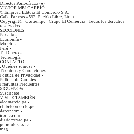
Director Periodístico (e)
VÍCTOR MELGAREJO
© Empresa Editora El Comercio S.A.
Calle Paracas #532, Pueblo Libre, Lima.
Copyright© | Gestion.pe | Grupo El Comercio | Todos los derechos
reservados
SECCIONES:
Portada
-
Economía
-
Mundo
-
Perú
-
Tu Dinero
-
Tecnología
CONTACTO:
¿Quiénes somos?
-
Términos y Condiciones
-
Política de Privacidad
-
Politica de Cookies
-
Preguntas Frecuentes
SÍGUENOS:
Suscríbete
VISITE TAMBIÉN:
elcomercio.pe
-
clubelcomercio.pe
-
depor.com
-
trome.com
-
diariocorreo.pe
-
peruquiosco.pe
-
mag