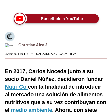
Únete a nuestro canal
Moda
Estilos
Suscríbete a YouTube
Mundo
EEUU
Christian Alcalá
México
25/10/2024 10H37
- ACTUALIZADO A 25/10/2024 11H24
España
Internacional
En 2017, Carlos Noceda junto a su
Tecnología
socio Daniel Núñez, decidieron fundar
Nutri Co
con la finalidad de introducir
Club del Suscriptor
al mercado una solución de alimentos
Mix
nutritivos que a su vez contribuyan con
G de Gestión
el
medio ambiente
. Ahora, con siete