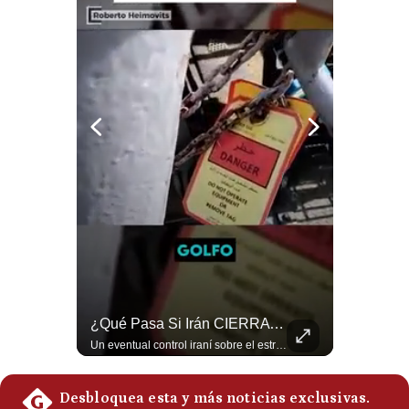
Politica
De
Cookies
Preguntas
Frecuentes
Netanyahu RECHAZA El Plan De Trump Para Gaza | Gestión Mundo
¿Qué Pasa Si Irán CIERRA El Estrecho De Ormuz? | #radar24
El primer ministro israelí, Benjamín Netanyahu, aclaró que Israel NO ha aceptado la propuesta respaldada por Estados Unidos sobre el futuro y la desmilitarización de Gaza. ¿Se rompe la alianza estratégica entre Washington y Tel Aviv? #Netanyahu #Israel #Trump #Gaza #EstadosUnidos #Geopolitica #NoticiasInternacionales #Shorts 👉 Suscríbete y activa la campana para no perderte nuestro análisis diario. 🌎 Síguenos en nuestras redes sociales: 📌 Web oficial: https://gestion.pe/mundo/ 📌 LinkedIn: http://bit.ly/3HYIET0 📌 X (Twitter): http://bit.ly/4noZtX9 📌 TikTok: http://bit.ly/4evB6TO
Un eventual control iraní sobre el estrecho de Ormuz cambiaría radicalmente el equilibrio de poder, así lo explicó el analista Roberto Heimovits. Además, explicó que países como Arabia Saudita, Qatar, Emiratos Árabes Unidos, Irak y Kuwait dependen de esa ruta para exportar petróleo, gas y fertilizantes. #Geopolitica #Irán #EstrechoDeOrmuz #Petroleo #NoticiasInternacionales #RobertoHeimovits #Shorts 👉 Suscríbete y activa la campana para no perderte nuestro análisis diario. 🌎 Síguenos en nuestras redes sociales: 📌 Web oficial: https://gestion.pe/mundo/ 📌 LinkedIn: http://bit.ly/3HYIET0 📌 X (Twitter): http://bit.ly/4noZtX9 📌 TikTok: http://bit.ly/4evB6TO