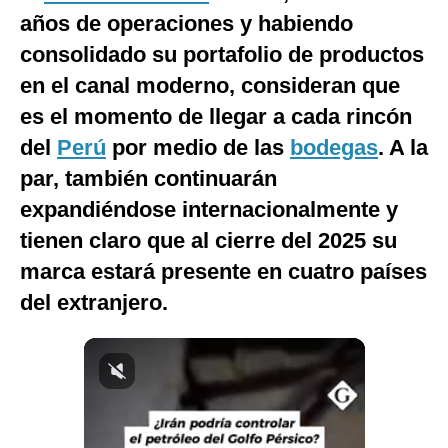
años de operaciones y habiendo
Notas Contratadas
consolidado su portafolio de productos
Podcast
en el canal moderno, consideran que
Gestión TV
es el momento de llegar a cada rincón
Videos
del
Perú
por medio de las
bodegas
. A la
par, también continuarán
Fotogalerías
expandiéndose internacionalmente y
tienen claro que al cierre del 2025 su
marca estará presente en cuatro países
gestion.pe
del extranjero.
¿quiénes
Somos?
Términos
Y
Condiciones
Política
De
Privacidad