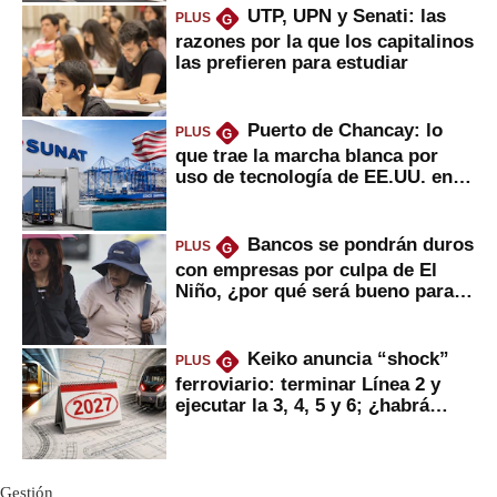
UTP, UPN y Senati: las
PLUS
G
razones por la que los capitalinos
las prefieren para estudiar
Puerto de Chancay: lo
PLUS
G
que trae la marcha blanca por
uso de tecnología de EE.UU. en
mercancías
Bancos se pondrán duros
PLUS
G
con empresas por culpa de El
Niño, ¿por qué será bueno para
ahorristas?
Keiko anuncia “shock”
PLUS
G
ferroviario: terminar Línea 2 y
ejecutar la 3, 4, 5 y 6; ¿habrá
avances?
Gestión