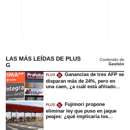
LAS MÁS LEÍDAS DE PLUS
Contenido de
G
Gestión
Ganancias de tres AFP se
PLUS
G
disparan más de 24%, pero en
una caen, ¿a cuál está afiliado
usted?
Fujimori propone
PLUS
G
eliminar ley que puso en jaque
peajes: ¿qué implicaría los
usuarios?