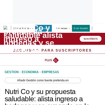
Últimas Noticias
Empresas G
Empresas
G de Gestión
Finanzas
Lo último
Peru Quiosco
SUSCRÍBETE
Portada
EXCLUSIVO PARA SUSCRIPTORES
Empresas
PLUS
G
Management & Empleo
GESTION
>
ECONOMIA
>
EMPRESAS
Economía
Añadir
Gestión
como fuente preferida en
Mercados
Nutri Co y su propuesta
Perú
saludable: alista ingreso a
Política