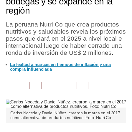
bodegas y se expande en la
región
Tu Dinero
Finanzas Personales
La peruana Nutri Co que crea productos
nutritivos y saludables revela los próximos
Inmobiliarias
pasos que dará en el 2025 a nivel local e
internacional luego de haber cerrado una
Plus G
ronda de inversión de US$ 2 millones.
Opinión
La lealtad a marcas en tiempos de inflación y una
compra influenciada
Editorial
Pregunta de hoy
Blogs
Tendencias
Carlos Noceda y Daniel Núñez, crearon la marca en el 2017
Lujo
como alternativa de productos nutritivos. Foto: Nutri Co.
Viajes