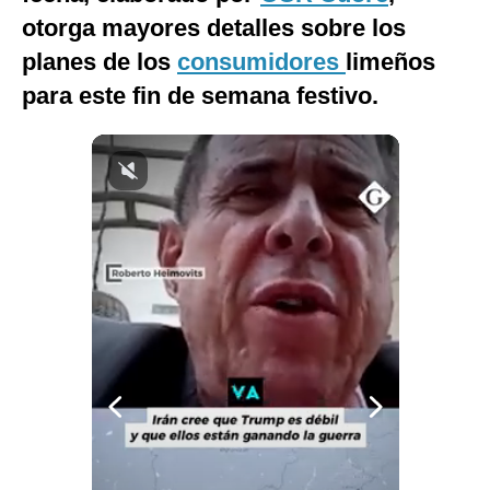
otorga mayores detalles sobre los
Notas Contratadas
planes de los
consumidores
limeños
Podcast
para este fin de semana festivo.
Gestión TV
Videos
Fotogalerías
gestion.pe
¿quiénes
Somos?
Términos
Y
Condiciones
Política
De
Privacidad