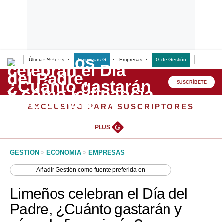
Últimas Noticias
Empresas G
Empresas
G de Gestión
Finanzas
Lo último
Peru Quiosco
SUSCRÍBETE
Portada
EXCLUSIVO PARA SUSCRIPTORES
Empresas
PLUS
G
Management & Empleo
GESTION
>
ECONOMIA
>
EMPRESAS
Economía
Añadir
Gestión
como fuente preferida en
Mercados
Limeños celebran el Día del
Perú
Padre, ¿Cuánto gastarán y
Política