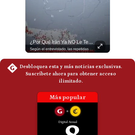
Politica
De
Cookies
Preguntas
Frecuentes
¿El FIN De Infantino En La FIFA? El Grave Pronóstico Sobre Su Renuncia | #EnClaveEconómica
¿Por Qué Irán Ya NO Le Teme A Donald Trump? | #radar24
Luis Carrillo Pinto, presidente de APEMD pronostica meses muy difíciles para Infantino y sostiene que una mayor presión de la UEFA, junto con nuevas investigaciones periodísticas, podría llevarlo a dimitir. También menciona renuncias internas y acusaciones de que el proyecto fue impulsado por una sola persona. #GianniInfantino #FIFA #UEFA #LuisCarrilloPinto #APEMD #Futbol #NoticiasDeportivas #Mundial #Shorts 👉 Suscríbete y activa la campana para no perderte nuestro análisis diario. 🌎 Síguenos en nuestras redes sociales: 📌 Web oficial: https://gestion.pe/mundo/ 📌 LinkedIn: http://bit.ly/3HYIET0 📌 X (Twitter): http://bit.ly/4noZtX9 📌 TikTok: http://bit.ly/4evB6TO
Según el entrevistado, las repetidas amenazas de Donald Trump y sus posteriores retrocesos habrían reducido su credibilidad ante Irán. Los nuevos sectores radicales iraníes interpretarían esta conducta como una señal de debilidad y considerarían que resistir durante meses frente a Estados Unidos ya representa una victoria. #DonaldTrump #Irán #EstadosUnidos #Geopolitica #NoticiasInternacionales #Shorts #MedioOriente 👉 Suscríbete y activa la campana para no perderte nuestro análisis diario. 🌎 Síguenos en nuestras redes sociales: 📌 Web oficial: https://gestion.pe/mundo/ 📌 LinkedIn: http://bit.ly/3HYIET0 📌 X (Twitter): http://bit.ly/4noZtX9 📌 TikTok: http://bit.ly/4evB6TO