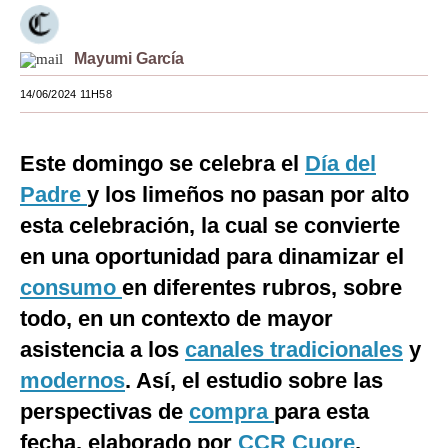
Moda
Mayumi García
Estilos
14/06/2024 11H58
Mundo
EEUU
Este domingo se celebra el
Día del
México
Padre
y los limeños no pasan por alto
esta celebración, la cual se convierte
España
en una oportunidad para dinamizar el
Internacional
consumo
en diferentes rubros, sobre
Tecnología
todo, en un contexto de mayor
asistencia a los
canales tradicionales
y
Club del Suscriptor
modernos
. Así, el estudio sobre las
Mix
perspectivas de
compra
para esta
G de Gestión
fecha, elaborado por
CCR Cuore
,