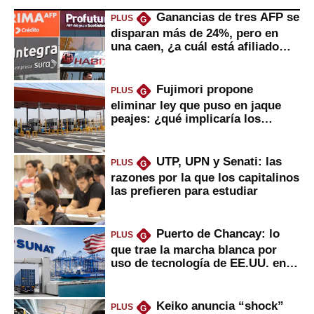
Ganancias de tres AFP se
PLUS
G
disparan más de 24%, pero en
una caen, ¿a cuál está afiliado
usted?
Fujimori propone
PLUS
G
eliminar ley que puso en jaque
peajes: ¿qué implicaría los
usuarios?
UTP, UPN y Senati: las
PLUS
G
razones por la que los capitalinos
las prefieren para estudiar
Puerto de Chancay: lo
PLUS
G
que trae la marcha blanca por
uso de tecnología de EE.UU. en
mercancías
Keiko anuncia “shock”
PLUS
G