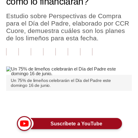
cómo lo financiarán?
Tu Dinero
Estudio sobre Perspectivas de Compra
para el Día del Padre, elaborado por CCR
Finanzas Personales
Cuore, demuestra cuáles son los planes
Inmobiliarias
de los limeños para esta fecha.
Plus G
Opinión
Editorial
Un 75% de limeños celebrarán el Día del Padre este
domingo 16 de junio.
Pregunta de hoy
Blogs
Únete a nuestro canal
Tendencias
Lujo
Suscríbete a YouTube
Viajes