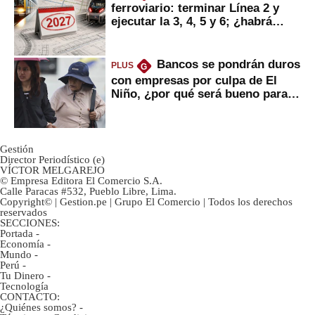
ferroviario: terminar Línea 2 y
ejecutar la 3, 4, 5 y 6; ¿habrá
avances?
Bancos se pondrán duros
PLUS
G
con empresas por culpa de El
Niño, ¿por qué será bueno para
ahorristas?
Gestión
Director Periodístico (e)
VÍCTOR MELGAREJO
© Empresa Editora El Comercio S.A.
Calle Paracas #532, Pueblo Libre, Lima.
Copyright© | Gestion.pe | Grupo El Comercio | Todos los derechos
reservados
SECCIONES:
Portada
-
Economía
-
Mundo
-
Perú
-
Tu Dinero
-
Tecnología
CONTACTO:
¿Quiénes somos?
-