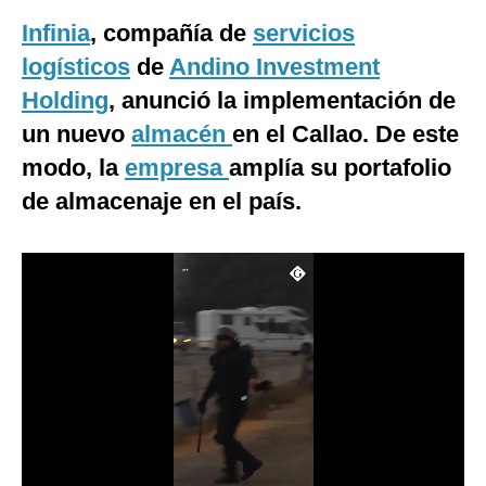
Infinia
, compañía de
servicios
Moda
logísticos
de
Andino Investment
Estilos
Holding
, anunció la implementación de
Mundo
un nuevo
almacén
en el Callao. De este
EEUU
modo, la
empresa
amplía su portafolio
de almacenaje en el país.
México
España
Internacional
Tecnología
Club del Suscriptor
Mix
G de Gestión