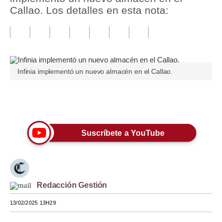
Callao. Los detalles en esta nota:
Tu Dinero
Finanzas Personales
Inmobiliarias
Infinia implementó un nuevo almacén en el Callao.
Plus G
Opinión
Únete a nuestro canal
Editorial
Suscríbete a YouTube
Pregunta de hoy
Blogs
Tendencias
Redacción Gestión
Lujo
13/02/2025 13H29
Viajes