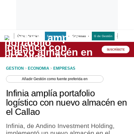
Últimas Noticias
Empresas G
Empresas
G de Gestión
Finanzas
Lo último
Peru Quiosco
SUSCRÍBETE
Portada
GESTION
>
ECONOMIA
>
EMPRESAS
Empresas
Añadir
Gestión
como fuente preferida en
Management & Empleo
Infinia amplía portafolio
Economía
logístico con nuevo almacén en
el Callao
Mercados
Perú
Infinia, de Andino Investment Holding,
implementó un nuevo almacén en el
Política