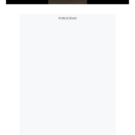
Notas Contratadas
Podcast
Gestión TV
Videos
Fotogalerías
gestion.pe
¿quiénes
Somos?
Términos
Y
Condiciones
Política
De
Privacidad