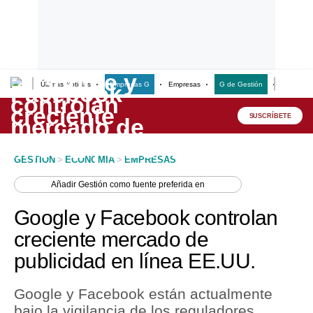
Últimas Noticias
Empresas G
Empresas
G de Gestión
Finanzas
Lo último
Peru Quiosco
SUSCRÍBETE
Portada
GESTION
>
ECONOMIA
>
EMPRESAS
Empresas
Añadir
Gestión
como fuente preferida en
Management & Empleo
Google y Facebook controlan
Economía
creciente mercado de
publicidad en línea EE.UU.
Mercados
Perú
Google y Facebook están actualmente
bajo la vigilancia de los reguladores
Política