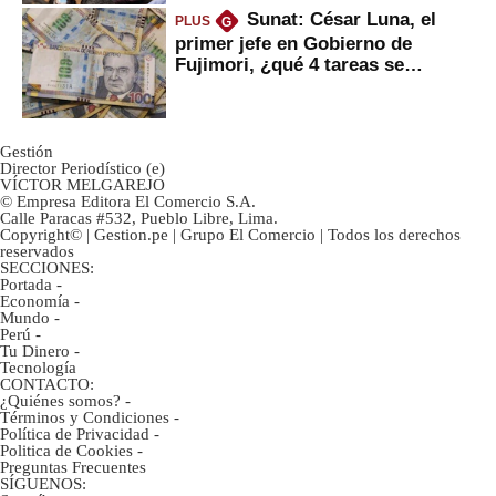
Sunat: César Luna, el
PLUS
G
primer jefe en Gobierno de
Fujimori, ¿qué 4 tareas se
marcan urgentes?
Gestión
Director Periodístico (e)
VÍCTOR MELGAREJO
© Empresa Editora El Comercio S.A.
Calle Paracas #532, Pueblo Libre, Lima.
Copyright© | Gestion.pe | Grupo El Comercio | Todos los derechos
reservados
SECCIONES:
Portada
-
Economía
-
Mundo
-
Perú
-
Tu Dinero
-
Tecnología
CONTACTO:
¿Quiénes somos?
-
Términos y Condiciones
-
Política de Privacidad
-
Politica de Cookies
-
Preguntas Frecuentes
SÍGUENOS: