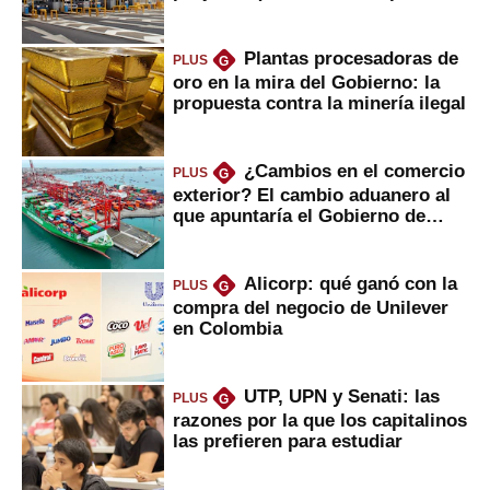
Plantas procesadoras de
PLUS
G
oro en la mira del Gobierno: la
propuesta contra la minería ilegal
¿Cambios en el comercio
PLUS
G
exterior? El cambio aduanero al
que apuntaría el Gobierno de
Fujimori
Alicorp: qué ganó con la
PLUS
G
compra del negocio de Unilever
en Colombia
UTP, UPN y Senati: las
PLUS
G
razones por la que los capitalinos
las prefieren para estudiar