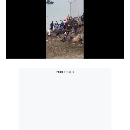
Notas Contratadas
Podcast
Gestión TV
Videos
Fotogalerías
gestion.pe
¿quiénes
Somos?
Términos
Y
Condiciones
Política
De
Privacidad