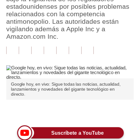
estadounidenses por posibles problemas
Tu Dinero
relacionados con la competencia
antimonopolio. Las autoridades están
Finanzas Personales
vigilando además a Apple Inc y a
Amazon.com Inc.
Inmobiliarias
Plus G
Opinión
Editorial
Google hoy, en vivo: Sigue todas las noticias, actualidad,
Pregunta de hoy
lanzamientos y novedades del gigante tecnológico en
directo.
Blogs
Tendencias
Únete a nuestro canal
Lujo
Suscríbete a YouTube
Viajes