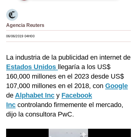
Moda
Estilos
Agencia Reuters
Mundo
06/06/2019 04H00
EEUU
La industria de la publicidad en internet de
México
Estados Unidos
llegaría a los US$
España
160,000 millones en el 2023 desde US$
Internacional
107,000 millones en el 2018, con
Google
de
Alphabet Inc
y
Facebook
Tecnología
Inc
controlando firmemente el mercado,
Club del Suscriptor
dijo la consultora PwC.
Mix
G de Gestión