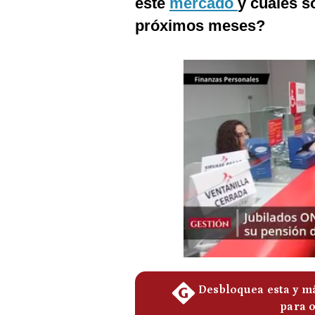
este
mercado
y cuáles s
Podcast
próximos meses?
Gestión TV
Videos
Fotogalerías
gestion.pe
¿quiénes
Somos?
Términos
Y
Condiciones
Política
De
Privacidad
Politica