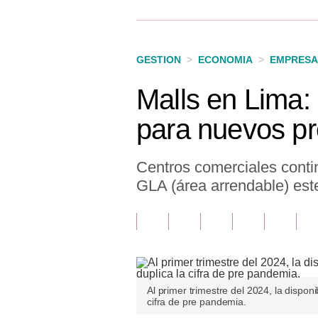
Finanzas Personales
Inmobiliarias
GESTION
>
ECONOMIA
>
EMPRESA
Plus G
Malls en Lima:
Opinión
para nuevos p
Editorial
Pregunta de hoy
Centros comerciales contin
GLA (área arrendable) est
Blogs
Tendencias
Lujo
Viajes
Al primer trimestre del 2024, la dispon
cifra de pre pandemia.
Moda