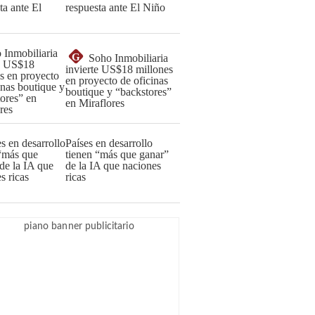
respuesta ante El Niño
G
Soho Inmobiliaria
invierte US$18 millones
en proyecto de oficinas
boutique y “backstores”
en Miraflores
Países en desarrollo
tienen “más que ganar”
de la IA que naciones
ricas