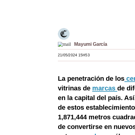
Estilos
Únete a nuestro canal
Mundo
EEUU
México
Mayumi García
España
21/05/2024 15H53
Internacional
La penetración de los
cen
Tecnología
vitrinas de
marcas
de di
Club del Suscriptor
en la capital del país. A
Mix
de estos establecimiento
G de Gestión
1,871,444 metros cuadr
de convertirse en nuevo
Notas Contratadas