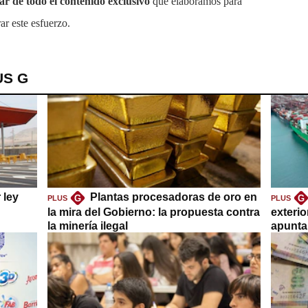
tar de todo el contenido exclusivo
que elaboramos para
ar este esfuerzo.
US G
 ley
Plantas procesadoras de oro en
G
G
PLUS
PLUS
la mira del Gobierno: la propuesta contra
exteri
la minería ilegal
apuntar