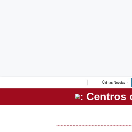
Lo último
Peru Quiosco
Portada
Empresas
Management & Empleo
Economía
Últimas Noticias
Mercados
Perú
Política
Tu Dinero