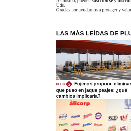
Asimismo, pueden
suscribirse y disfru
Uds.
Gracias por ayudarnos a proteger y valor
LAS MÁS LEÍDAS DE PL
Fujimori propone eliminar
G
PLUS
que puso en jaque peajes: ¿qué
cambios implicaría?