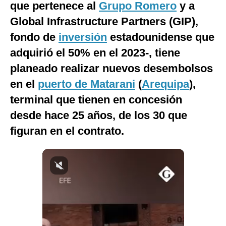
que pertenece al
Grupo Romero
y a
Notas Contratadas
Global Infrastructure Partners (GIP),
Podcast
fondo de
inversión
estadounidense que
adquirió el 50% en el 2023-, tiene
Gestión TV
planeado realizar nuevos desembolsos
Videos
en el
puerto de Matarani
(
Arequipa
),
Fotogalerías
terminal que tienen en concesión
desde hace 25 años, de los 30 que
figuran en el contrato.
gestion.pe
¿quiénes
Somos?
Términos
Y
Condiciones
Política
De
Privacidad