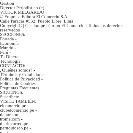
Gestión
Director Periodístico (e)
VÍCTOR MELGAREJO
© Empresa Editora El Comercio S.A.
Calle Paracas #532, Pueblo Libre, Lima.
Copyright© | Gestion.pe | Grupo El Comercio | Todos los derechos
reservados
SECCIONES:
Portada
-
Economía
-
Mundo
-
Perú
-
Tu Dinero
-
Tecnología
CONTACTO:
¿Quiénes somos?
-
Términos y Condiciones
-
Política de Privacidad
-
Politica de Cookies
-
Preguntas Frecuentes
SÍGUENOS:
Suscríbete
VISITE TAMBIÉN:
elcomercio.pe
-
clubelcomercio.pe
-
depor.com
-
trome.com
-
diariocorreo.pe
-
peruquiosco.pe
-
mag