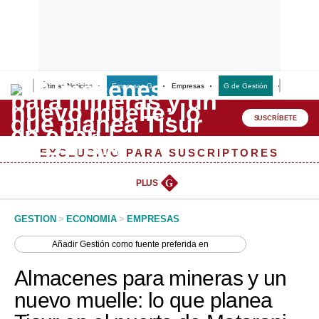
Últimas Noticias
Empresas G
Empresas
G de Gestión
Finanzas
Lo último
Peru Quiosco
SUSCRÍBETE
Portada
EXCLUSIVO PARA SUSCRIPTORES
Empresas
PLUS
G
Management & Empleo
GESTION
>
ECONOMIA
>
EMPRESAS
Economía
Añadir
Gestión
como fuente preferida en
Mercados
Almacenes para mineras y un
Perú
nuevo muelle: lo que planea
Política