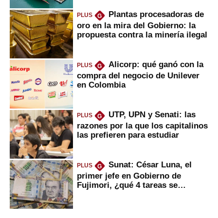
Plantas procesadoras de
PLUS
G
oro en la mira del Gobierno: la
propuesta contra la minería ilegal
Alicorp: qué ganó con la
PLUS
G
compra del negocio de Unilever
en Colombia
UTP, UPN y Senati: las
PLUS
G
razones por la que los capitalinos
las prefieren para estudiar
Sunat: César Luna, el
PLUS
G
primer jefe en Gobierno de
Fujimori, ¿qué 4 tareas se
marcan urgentes?