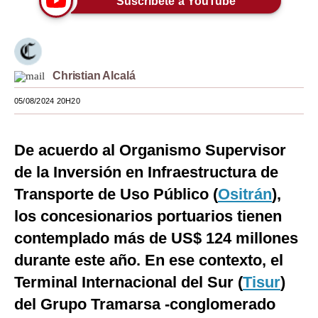
Suscríbete a YouTube
Moda
Estilos
Christian Alcalá
Mundo
05/08/2024 20H20
EEUU
México
De acuerdo al Organismo Supervisor
España
de la Inversión en Infraestructura de
Transporte de Uso Público (
Internacional
Ositrán
),
los concesionarios portuarios tienen
Tecnología
contemplado más de US$ 124 millones
Club del Suscriptor
durante este año. En ese contexto, el
Mix
Terminal Internacional del Sur (
Tisur
)
del Grupo Tramarsa -conglomerado
G de Gestión