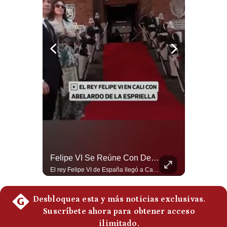
Politica
De
Cookies
Preguntas
Frecuentes
Abelardo De La Espriella Juramenta Como Nuevo Presidente | Gestión Mundo
Felipe VI Se Reúne Con De La Espriella Antes De La Investidura | Gestión Mundo
Momento histórico en Colombia: Abelardo de la Espriella prestó juramento y recibió la banda presidencial en la Arena USC de Cali, convirtiéndose oficialmente en el nuevo Presidente de la República para el periodo 2026-2030. Por primera vez en la historia reciente del país, la investidura presidencial se celebró fuera de Bogotá. ¿Qué opinas del inicio de este nuevo mandato constitucional? #DeLaEspriella #Colombia #PosesionPresidencial #Cali #Shorts 👉 Suscríbete y activa la campana para no perderte nuestro análisis diario. 🌎 Síguenos en nuestras redes sociales: 📌 Web oficial: https://gestion.pe/mundo/ 📌 LinkedIn: http://bit.ly/3HYIET0 📌 X (Twitter): http://bit.ly/4noZtX9 📌 TikTok: http://bit.ly/4evB6TO
El rey Felipe VI de España llegó a Cali para reunirse con el presidente electo de Colombia, Abelardo de la Espriella, horas antes de su histórica investidura presidencial. Un encuentro clave que refuerza las relaciones diplomáticas y bilaterales entre ambas naciones antes de la ceremonia oficial. ¿Qué opinas sobre el papel diplomático de España en la política latinoamericana? #FelipeVI #DeLaEspriella #Colombia #Espana #PoliticaInternacional #Shorts 👉 Suscríbete y activa la campana para no perderte nuestro análisis diario. 🌎 Síguenos en nuestras redes sociales: 📌 Web oficial: https://gestion.pe/mundo/ 📌 LinkedIn: http://bit.ly/3HYIET0 📌 X (Twitter): http://bit.ly/4noZtX9 📌 TikTok: http://bit.ly/4evB6TO