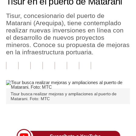
Tisur en el puerto de Matarani
Tu Dinero
Tisur, concesionario del puerto de
Matarani (Arequipa), tiene contemplado
Finanzas Personales
realizar nuevas inversiones en línea con
Inmobiliarias
el desarrollo de nuevos proyectos
mineros. Conoce su propuesta de mejoras
Plus G
en la infraestructura portuaria.
Opinión
Editorial
Pregunta de hoy
Tisur busca realizar mejoras y ampliaciones al puerto de
Blogs
Matarani. Foto: MTC
Tendencias
Únete a nuestro canal
Lujo
Viajes