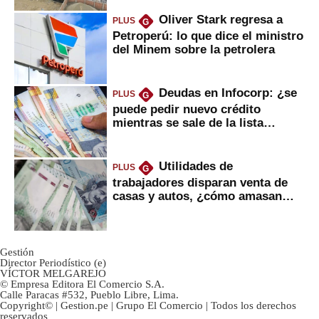
Oliver Stark regresa a
PLUS
G
Petroperú: lo que dice el ministro
del Minem sobre la petrolera
Deudas en Infocorp: ¿se
PLUS
G
puede pedir nuevo crédito
mientras se sale de la lista
negra?
Utilidades de
PLUS
G
trabajadores disparan venta de
casas y autos, ¿cómo amasan
tanta liquidez?
Gestión
Director Periodístico (e)
VÍCTOR MELGAREJO
© Empresa Editora El Comercio S.A.
Calle Paracas #532, Pueblo Libre, Lima.
Copyright© | Gestion.pe | Grupo El Comercio | Todos los derechos
reservados