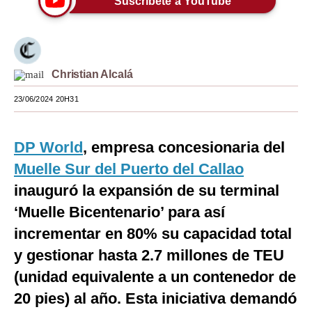
Suscríbete a YouTube
Moda
Estilos
Christian Alcalá
Mundo
23/06/2024 20H31
EEUU
México
DP World
, empresa concesionaria del
España
Muelle Sur del Puerto del Callao
inauguró la expansión de su terminal
Internacional
‘Muelle Bicentenario’ para así
Tecnología
incrementar en 80% su capacidad total
Club del Suscriptor
y gestionar hasta 2.7 millones de TEU
Mix
(unidad equivalente a un contenedor de
20 pies) al año. Esta iniciativa demandó
G de Gestión