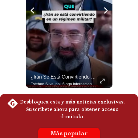
Politica
De
Cookies
Preguntas
Frecuentes
La Frontera Española Colapsa ¿Qué Está Pasando En Ceuta? | Gestión Mundo
¿Irán Se Está Convirtiendo En Un Régimen Militar? | #radar24
La madrugada del 30 de julio de 2026 marcó un antes y un después en el Estrecho de Gibraltar. En cuestión de horas, cerca de 72.000 migrantes marroquíes ingresaron al territorio español de Ceuta, desbordando por completo a una ciudad de apenas 85.000 habitantes. En este video, explicamos los detalles de la emergencia humana y las ramificaciones geopolíticas del conflicto: la trampa de los rumores en redes sociales, el rol de Marruecos, el acercamiento de España a Argelia y la respuesta de la Unión Europea ante las amenazas de suspensión del Tratado Schengen. #Ceuta #España #Marruecos #Geopolitica #PedroSanchez #NoticiasInternacionales #Schengen #Europa #CrisisMigratoria 👉 Suscríbete y activa la campana para no perderte nuestro análisis diario. 🌎 Síguenos en nuestras redes sociales: 📌 Web oficial: https://gestion.pe/mundo/ 📌 LinkedIn: http://bit.ly/3HYIET0 📌 X (Twitter): http://bit.ly/4noZtX9 📌 TikTok: http://bit.ly/4evB6TO
Esteban Silva, politólogo internacional, señala que algunos analistas consideran que la estructura religiosa iraní estaría sirviendo para sostener el poder de una cúpula militar. Explica que la Guardia Revolucionaria está aumentando su influencia sobre la seguridad, las decisiones estratégicas y hasta asuntos económicos como el estrecho de Ormuz. #Iran #GuardiaRevolucionaria #Geopolitica #NoticiasInternacionales #Shorts 👉 Suscríbete y activa la campana para no perderte nuestro análisis diario. 🌎 Síguenos en nuestras redes sociales: 📌 Web oficial: https://gestion.pe/mundo/ 📌 LinkedIn: http://bit.ly/3HYIET0 📌 X (Twitter): http://bit.ly/4noZtX9 📌 TikTok: http://bit.ly/4evB6TO