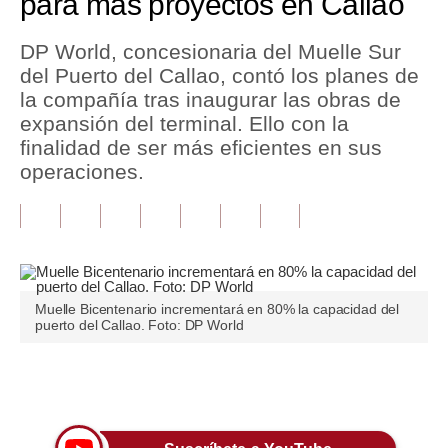
para más proyectos en Callao
Tu Dinero
DP World, concesionaria del Muelle Sur
del Puerto del Callao, contó los planes de
Finanzas Personales
la compañía tras inaugurar las obras de
Inmobiliarias
expansión del terminal. Ello con la
finalidad de ser más eficientes en sus
Plus G
operaciones.
Opinión
Editorial
Pregunta de hoy
Muelle Bicentenario incrementará en 80% la capacidad del
Blogs
puerto del Callao. Foto: DP World
Tendencias
Únete a nuestro canal
Lujo
Viajes