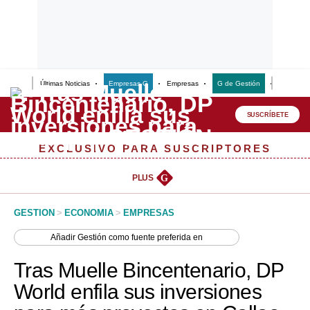
Últimas Noticias
Empresas G
Empresas
G de Gestión
Finanzas
Lo último
Peru Quiosco
SUSCRÍBETE
Portada
EXCLUSIVO PARA SUSCRIPTORES
Empresas
PLUS
G
Management & Empleo
GESTION
>
ECONOMIA
>
EMPRESAS
Economía
Añadir
Gestión
como fuente preferida en
Mercados
Tras Muelle Bincentenario, DP
Perú
World enfila sus inversiones
Política