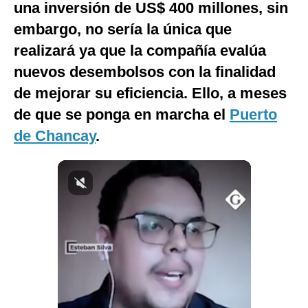
una inversión de US$ 400 millones, sin
Notas Contratadas
embargo, no sería la única que
Podcast
realizará ya que la compañía evalúa
nuevos desembolsos con la finalidad
Gestión TV
de mejorar su eficiencia. Ello, a meses
Videos
de que se ponga en marcha el
Puerto
Fotogalerías
de Chancay
.
gestion.pe
¿quiénes
Somos?
Términos
Y
Condiciones
Política
De
Privacidad