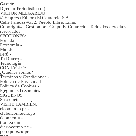
Gestión
Director Periodístico (e)
VÍCTOR MELGAREJO
© Empresa Editora El Comercio S.A.
Calle Paracas #532, Pueblo Libre, Lima.
Copyright© | Gestion.pe | Grupo El Comercio | Todos los derechos
reservados
SECCIONES:
Portada
-
Economía
-
Mundo
-
Perú
-
Tu Dinero
-
Tecnología
CONTACTO:
¿Quiénes somos?
-
Términos y Condiciones
-
Política de Privacidad
-
Politica de Cookies
-
Preguntas Frecuentes
SÍGUENOS:
Suscríbete
VISITE TAMBIÉN:
elcomercio.pe
-
clubelcomercio.pe
-
depor.com
-
trome.com
-
diariocorreo.pe
-
peruquiosco.pe
-
mag