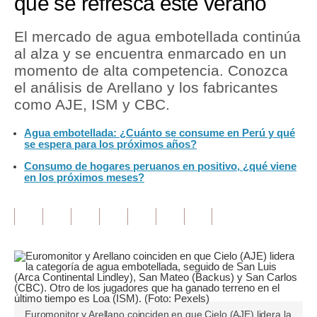
que se refresca este verano
Tu Dinero
El mercado de agua embotellada continúa
al alza y se encuentra enmarcado en un
Finanzas Personales
momento de alta competencia. Conozca
Inmobiliarias
el análisis de Arellano y los fabricantes
como AJE, ISM y CBC.
Plus G
Agua embotellada: ¿Cuánto se consume en Perú y qué
Opinión
se espera para los próximos años?
Consumo de hogares peruanos en positivo, ¿qué viene
Editorial
en los próximos meses?
Pregunta de hoy
Blogs
Tendencias
Lujo
Viajes
Euromonitor y Arellano coinciden en que Cielo (AJE) lidera la