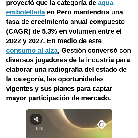
proyectó que la categoría de
agua
Notas Contratadas
embotellada
en Perú mantendría una
Podcast
tasa de crecimiento anual compuesto
(CAGR) de 5.3% en volumen entre el
Gestión TV
2022 y 2027. En medio de este
Videos
consumo al alza
, Gestión conversó con
Fotogalerías
diversos jugadores de la industria para
elaborar una radiografía del estado de
la categoría, las oportunidades
gestion.pe
vigentes y sus planes para captar
¿quiénes
mayor participación de mercado.
Somos?
Términos
Y
Condiciones
Política
De
Privacidad