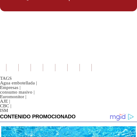
TAGS
Agua embotellada
|
Empresas
|
consumo masivo
|
Euromonitor
|
AJE
|
CBC
|
ISM