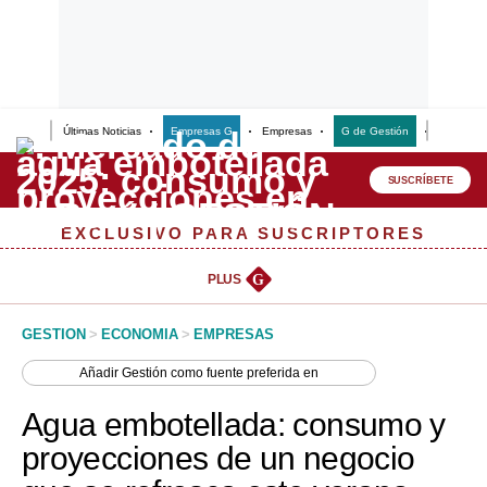
Últimas Noticias
Empresas G
Empresas
G de Gestión
Finanzas
Lo último
Peru Quiosco
SUSCRÍBETE
Portada
EXCLUSIVO PARA SUSCRIPTORES
Empresas
PLUS
G
Management & Empleo
GESTION
>
ECONOMIA
>
EMPRESAS
Economía
Añadir
Gestión
como fuente preferida en
Mercados
Agua embotellada: consumo y
Perú
proyecciones de un negocio
Política