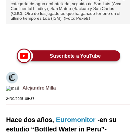
categoría de agua embotellada, seguido de San Luis (Arca
Continental Lindley), San Mateo (Backus) y San Carlos
Moda
(CBC). Otro de los jugadores que ha ganado terreno en el
último tiempo es Loa (ISM). (Foto: Pexels)
Estilos
Mundo
Únete a nuestro canal
EEUU
Suscríbete a YouTube
México
España
Internacional
Alejandro Milla
Tecnología
24/02/2025 18H37
Club del Suscriptor
Mix
Hace dos años,
Euromonitor
-en su
estudio “Bottled Water in Peru”-
G de Gestión