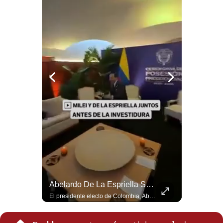
Politica
De
Cookies
Preguntas
Frecuentes
Felipe VI Se Reúne Con De La Espriella Antes De La Investidura | Gestión Mundo
Abelardo De La Espriella Se Reúne Con Javier Milei En Cali | Gestión Mundo
El rey Felipe VI de España llegó a Cali para reunirse con el presidente electo de Colombia, Abelardo de la Espriella, horas antes de su histórica investidura presidencial. Un encuentro clave que refuerza las relaciones diplomáticas y bilaterales entre ambas naciones antes de la ceremonia oficial. ¿Qué opinas sobre el papel diplomático de España en la política latinoamericana? #FelipeVI #DeLaEspriella #Colombia #Espana #PoliticaInternacional #Shorts 👉 Suscríbete y activa la campana para no perderte nuestro análisis diario. 🌎 Síguenos en nuestras redes sociales: 📌 Web oficial: https://gestion.pe/mundo/ 📌 LinkedIn: http://bit.ly/3HYIET0 📌 X (Twitter): http://bit.ly/4noZtX9 📌 TikTok: http://bit.ly/4evB6TO
El presidente electo de Colombia, Abelardo de la Espriella, sostuvo una reunión bilateral en Cali con el mandatario argentino Javier Milei. El encuentro se dio pocas horas antes de la ceremonia de investidura presidencial para el periodo 2026-2030, marcando el inicio de una nueva alianza estratégica regional. #DeLaEspriella #JavierMilei #Colombia #Argentina #PoliticaLatina #Shorts 👉 Suscríbete y activa la campana para no perderte nuestro análisis diario. 🌎 Síguenos en nuestras redes sociales: 📌 Web oficial: https://gestion.pe/mundo/ 📌 LinkedIn: http://bit.ly/3HYIET0 📌 X (Twitter): http://bit.ly/4noZtX9 📌 TikTok: http://bit.ly/4evB6TO