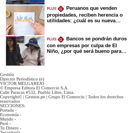
Peruanos que venden
PLUS
G
propiedades, reciben herencia o
utilidades: ¿cuál es su nueva
inversión clave?
Bancos se pondrán duros
PLUS
G
con empresas por culpa de El
Niño, ¿por qué será bueno para
ahorristas?
Gestión
Director Periodístico (e)
VÍCTOR MELGAREJO
© Empresa Editora El Comercio S.A.
Calle Paracas #532, Pueblo Libre, Lima.
Copyright© | Gestion.pe | Grupo El Comercio | Todos los derechos
reservados
SECCIONES:
Portada
-
Economía
-
Mundo
-
Perú
-
Tu Dinero
-
Tecnología