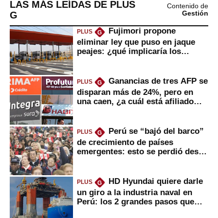
LAS MÁS LEÍDAS DE PLUS
Contenido de
G
Gestión
Fujimori propone
PLUS
G
eliminar ley que puso en jaque
peajes: ¿qué implicaría los
usuarios?
Ganancias de tres AFP se
PLUS
G
disparan más de 24%, pero en
una caen, ¿a cuál está afiliado
usted?
Perú se “bajó del barco”
PLUS
G
de crecimiento de países
emergentes: esto se perdió desde
2022
HD Hyundai quiere darle
PLUS
G
un giro a la industria naval en
Perú: los 2 grandes pasos que
daría