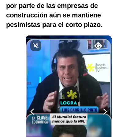
por parte de las empresas de
Notas Contratadas
construcción aún se mantiene
Podcast
pesimistas para el corto plazo.
Gestión TV
Videos
Fotogalerías
gestion.pe
¿quiénes
Somos?
Términos
Y
Condiciones
Política
De
Privacidad