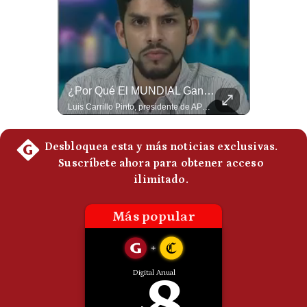
Politica
De
Cookies
Preguntas
Frecuentes
NOTICIAS DE ÚLTIMA HORA: EE.UU. Se Queda Sin Misiles En Medio Oriente
¿Por Qué El MUNDIAL Gana Menos Que La NFL? | #EnClaveEconómica
NOTICIAS DE ÚLTIMA HORA: 1️⃣ EE.UU.: Habría gastado casi el 80% de sus misiles más avanzados (THAAD), un factor clave en las decisiones de Donald Trump frente a Irán. 2️⃣ Argentina y Brasil: Tensión diplomática escala; Brasil solicita el regreso del embajador argentino tras fuertes declaraciones de Javier Milei. 3️⃣ México: Asesinan al influencer César Gastélum a balazos durante una transmisión en vivo en Culiacán, Sinaloa. 4️⃣ Alemania: Ataque con dron explosivo obliga a suspender el aeropuerto de Leipzig, punto logístico clave de la OTAN para enviar material a Ucrania. ¿Qué noticia te parece la más impactante del día? ¡Te leo en los comentarios! 👇 #EEUU #JavierMilei #CesarGastelum #Alemania #Noticias #UltimaHora #NoticiasDelDia 🚀 ¿Quieres entender el mundo sin ruido? Únete a nuestra comunidad y forma parte del cambio. #GestiónNewsroomLive #NoticiasGlobales #AnálisisGeopolítico #EconomíaMundial #IA #Geopolítica #LatinosEnUSA #NoticiasEnEspañol 👉 Suscríbete y activa la campana para no perderte nuestro análisis diario. 🌎 Síguenos en nuestras redes sociales: 📌 Web oficial: https://gestion.pe/mundo/ 📌 LinkedIn: http://bit.ly/3HYIET0 📌 X (Twitter): http://bit.ly/4noZtX9 📌 TikTok: http://bit.ly/4evB6TO
Luis Carrillo Pinto, presidente de APEMD,compara el negocio de la Copa del Mundo con las principales ligas estadounidenses: la FIFA recauda alrededor de US$15,000 millones en cuatro años, mientras que la NFL genera cerca de US$20,000 millones en solo un año. El Presidente de la Asociación Peruana de Marketing Deportivo explica los planes de Infantino para vender el 20% de una nueva empresa encargada de los activos comerciales del Mundial. #FIFA #NFL #MarketingDeportivo #LuisCarrilloPinto #APEMD #Mundial #Futbol #Deportes #Negocios #Shorts 👉 Suscríbete y activa la campana para no perderte nuestro análisis diario. 🌎 Síguenos en nuestras redes sociales: 📌 Web oficial: https://gestion.pe/mundo/ 📌 LinkedIn: http://bit.ly/3HYIET0 📌 X (Twitter): http://bit.ly/4noZtX9 📌 TikTok: http://bit.ly/4evB6TO