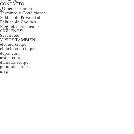
CONTACTO:
¿Quiénes somos?
-
Términos y Condiciones
-
Política de Privacidad
-
Politica de Cookies
-
Preguntas Frecuentes
SÍGUENOS:
Suscríbete
VISITE TAMBIÉN:
elcomercio.pe
-
clubelcomercio.pe
-
depor.com
-
trome.com
-
diariocorreo.pe
-
peruquiosco.pe
-
mag