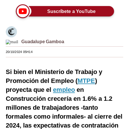
Moda
Suscríbete a YouTube
Estilos
Mundo
Guadalupe Gamboa
EEUU
20/10/2024 05H14
México
España
Si bien el Ministerio de Trabajo y
Internacional
Promoción del Empleo (
MTPE
)
proyecta que el
empleo
en
Tecnología
Construcción crecería en 1.6% a 1.2
Club del Suscriptor
millones de trabajadores -tanto
Mix
formales como informales- al cierre del
G de Gestión
2024, las expectativas de contratación