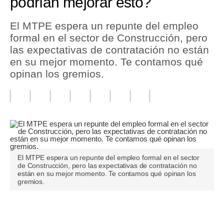
podrían mejorar esto?
Tu Dinero
El MTPE espera un repunte del empleo
formal en el sector de Construcción, pero
Finanzas Personales
las expectativas de contratación no están
Inmobiliarias
en su mejor momento. Te contamos qué
opinan los gremios.
Plus G
Opinión
Editorial
Pregunta de hoy
El MTPE espera un repunte del empleo formal en el sector
Blogs
de Construcción, pero las expectativas de contratación no
están en su mejor momento. Te contamos qué opinan los
Tendencias
gremios.
Lujo
Únete a nuestro canal
Viajes