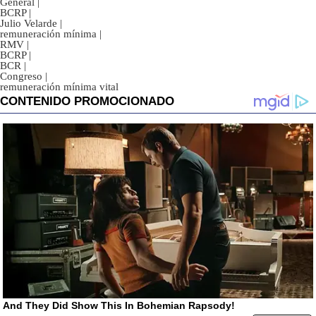
General
|
BCRP
|
Julio Velarde
|
remuneración mínima
|
RMV
|
BCRP
|
BCR
|
Congreso
|
remuneración mínima vital