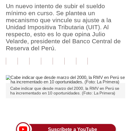
Un nuevo intento de subir el sueldo
Tu Dinero
mínimo en curso. Se plantea un
mecanismo que vincule su ajuste a la
Finanzas Personales
Unidad Impositiva Tributaria (UIT). Al
respecto, esto es lo que opina Julio
Inmobiliarias
Velarde, presidente del Banco Central de
Plus G
Reserva del Perú.
Opinión
Editorial
Pregunta de hoy
Cabe indicar que desde marzo del 2000, la RMV en Perú se
Blogs
ha incrementado en 10 oportunidades. (Foto: La Primera)
Tendencias
Únete a nuestro canal
Lujo
Viajes
Suscríbete a YouTube