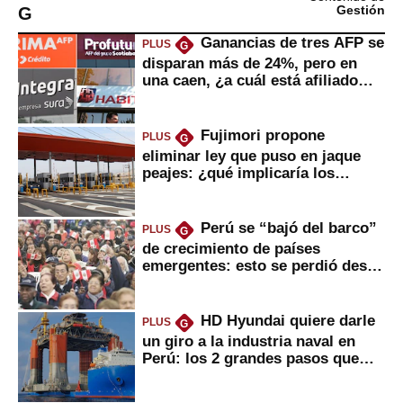
G
Gestión
Ganancias de tres AFP se
PLUS
G
disparan más de 24%, pero en
una caen, ¿a cuál está afiliado
usted?
Fujimori propone
PLUS
G
eliminar ley que puso en jaque
peajes: ¿qué implicaría los
usuarios?
Perú se “bajó del barco”
PLUS
G
de crecimiento de países
emergentes: esto se perdió desde
2022
HD Hyundai quiere darle
PLUS
G
un giro a la industria naval en
Perú: los 2 grandes pasos que
daría