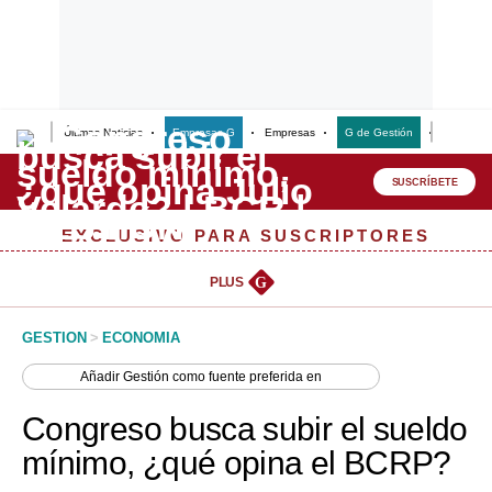
Últimas Noticias
Empresas G
Empresas
G de Gestión
Finanzas
Lo último
Peru Quiosco
SUSCRÍBETE
Portada
EXCLUSIVO PARA SUSCRIPTORES
Empresas
PLUS
G
Management & Empleo
GESTION
>
ECONOMIA
Economía
Añadir
Gestión
como fuente preferida en
Mercados
Congreso busca subir el sueldo
Perú
mínimo, ¿qué opina el BCRP?
Política