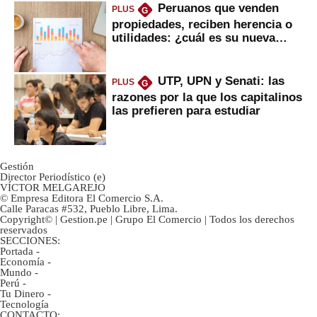
Peruanos que venden
PLUS
G
propiedades, reciben herencia o
utilidades: ¿cuál es su nueva
inversión clave?
UTP, UPN y Senati: las
PLUS
G
razones por la que los capitalinos
las prefieren para estudiar
Gestión
Director Periodístico (e)
VÍCTOR MELGAREJO
© Empresa Editora El Comercio S.A.
Calle Paracas #532, Pueblo Libre, Lima.
Copyright© | Gestion.pe | Grupo El Comercio | Todos los derechos
reservados
SECCIONES:
Portada
-
Economía
-
Mundo
-
Perú
-
Tu Dinero
-
Tecnología
CONTACTO: