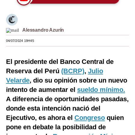
Moda
Estilos
Alessandro Azurín
Mundo
04/07/2024 19H45
EEUU
México
El presidente del Banco Central de
España
Reserva del Perú
(BCRP)
,
Julio
Velarde
, dio su opinión sobre un nuevo
Internacional
intento de aumentar el
sueldo mínimo.
Tecnología
A diferencia de oportunidades pasadas,
Club del Suscriptor
donde esta intención nació del
Ejecutivo, es ahora el
Congreso
quien
Mix
pone en debate la posibilidad de
G de Gestión