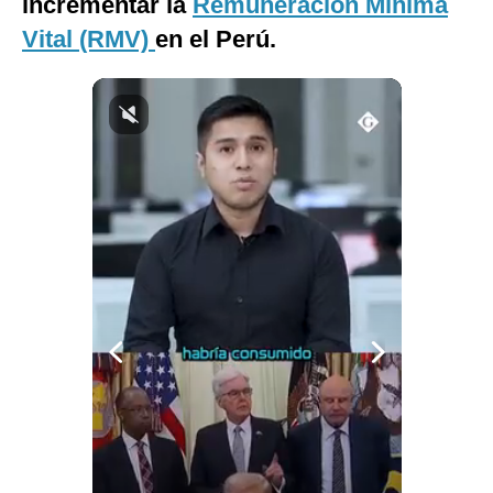
incrementar la
Remuneración Mínima
Notas Contratadas
Vital (RMV)
en el Perú.
Podcast
Gestión TV
Videos
Fotogalerías
gestion.pe
¿quiénes
Somos?
Términos
Y
Condiciones
Política
De
Privacidad