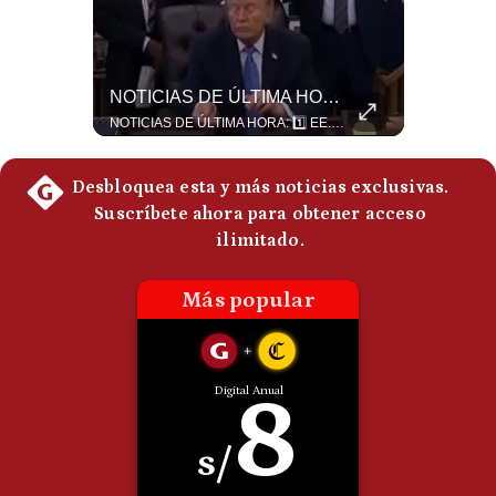
Politica
De
Cookies
El Millonario Sueldo Que Casi Cobra Infantino Por La Nueva Empresa De La FIFA | #EnClaveEconómica
NOTICIAS DE ÚLTIMA HORA: EE.UU. Se Queda Sin Misiles En Medio Oriente
Preguntas
Frecuentes
Luis Carrillo Pinto, experto en negocios deportivos, cuenta que federaciones europeas ya pedían la salida de Gianni Infantino. Además, explicó que el presidente de la FIFA habría recibido US$30 millones anuales por dirigir la nueva empresa, diez veces más de lo que ganaba en la organización. #FIFA #GianniInfantino #LuisCarrilloPinto #APEMD #NegociosDeportivos #Mundial #Futbol #NoticiasDeportivas #Shorts 👉 Suscríbete y activa la campana para no perderte nuestro análisis diario. 🌎 Síguenos en nuestras redes sociales: 📌 Web oficial: https://gestion.pe/mundo/ 📌 LinkedIn: http://bit.ly/3HYIET0 📌 X (Twitter): http://bit.ly/4noZtX9 📌 TikTok: http://bit.ly/4evB6TO
NOTICIAS DE ÚLTIMA HORA: 1️⃣ EE.UU.: Habría gastado casi el 80% de sus misiles más avanzados (THAAD), un factor clave en las decisiones de Donald Trump frente a Irán. 2️⃣ Argentina y Brasil: Tensión diplomática escala; Brasil solicita el regreso del embajador argentino tras fuertes declaraciones de Javier Milei. 3️⃣ México: Asesinan al influencer César Gastélum a balazos durante una transmisión en vivo en Culiacán, Sinaloa. 4️⃣ Alemania: Ataque con dron explosivo obliga a suspender el aeropuerto de Leipzig, punto logístico clave de la OTAN para enviar material a Ucrania. ¿Qué noticia te parece la más impactante del día? ¡Te leo en los comentarios! 👇 #EEUU #JavierMilei #CesarGastelum #Alemania #Noticias #UltimaHora #NoticiasDelDia 🚀 ¿Quieres entender el mundo sin ruido? Únete a nuestra comunidad y forma parte del cambio. #GestiónNewsroomLive #NoticiasGlobales #AnálisisGeopolítico #EconomíaMundial #IA #Geopolítica #LatinosEnUSA #NoticiasEnEspañol 👉 Suscríbete y activa la campana para no perderte nuestro análisis diario. 🌎 Síguenos en nuestras redes sociales: 📌 Web oficial: https://gestion.pe/mundo/ 📌 LinkedIn: http://bit.ly/3HYIET0 📌 X (Twitter): http://bit.ly/4noZtX9 📌 TikTok: http://bit.ly/4evB6TO