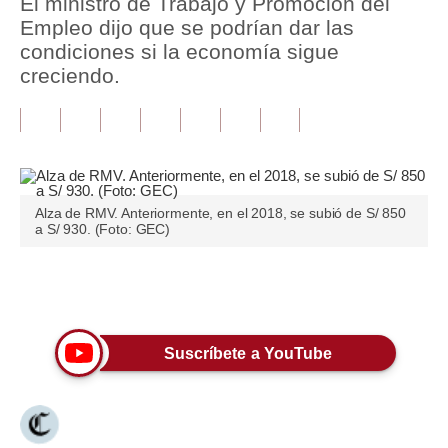
El ministro de Trabajo y Promoción del
Empleo dijo que se podrían dar las
Tu Dinero
condiciones si la economía sigue
creciendo.
Finanzas Personales
Inmobiliarias
Plus G
Opinión
Alza de RMV. Anteriormente, en el 2018, se subió de S/ 850
a S/ 930. (Foto: GEC)
Editorial
Pregunta de hoy
Únete a nuestro canal
Blogs
Suscríbete a YouTube
Tendencias
Lujo
Viajes