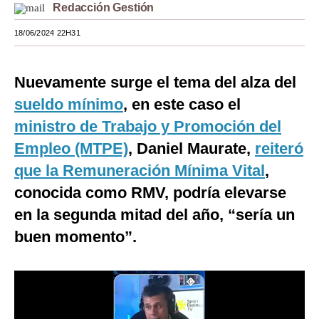
Redacción Gestión
Moda
18/06/2024 22H31
Estilos
Mundo
Nuevamente surge el tema del alza del
sueldo mínimo
, en este caso el
EEUU
ministro de Trabajo y Promoción del
México
Empleo (MTPE)
, Daniel Maurate,
reiteró
España
que la Remuneración Mínima Vital
,
conocida como RMV, podría elevarse
Internacional
en la segunda mitad del año, “sería un
Tecnología
buen momento”.
Club del Suscriptor
Mix
G de Gestión