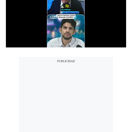
Notas Contratadas
Podcast
Gestión TV
Videos
Fotogalerías
gestion.pe
¿quiénes
Somos?
Términos
Y
Condiciones
Política
De
Privacidad