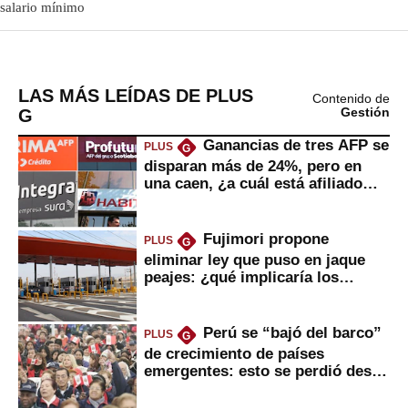
LAS MÁS LEÍDAS DE PLUS
Contenido de
G
Gestión
Ganancias de tres AFP se
PLUS
G
disparan más de 24%, pero en
una caen, ¿a cuál está afiliado
usted?
Fujimori propone
PLUS
G
eliminar ley que puso en jaque
peajes: ¿qué implicaría los
usuarios?
Perú se “bajó del barco”
PLUS
G
de crecimiento de países
emergentes: esto se perdió desde
2022