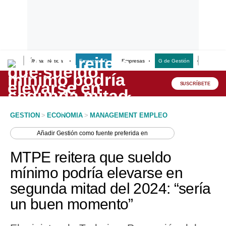
Últimas Noticias
Empresas G
Empresas
G de Gestión
Finanzas
Lo último
Peru Quiosco
SUSCRÍBETE
Portada
GESTION
>
ECONOMIA
>
MANAGEMENT EMPLEO
Empresas
Añadir
Gestión
como fuente preferida en
Management & Empleo
MTPE reitera que sueldo
Economía
mínimo podría elevarse en
segunda mitad del 2024: “sería
Mercados
un buen momento”
Perú
Política