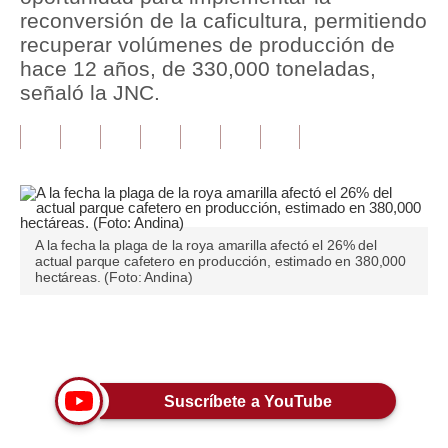
reconversión de la caficultura, permitiendo
Tu Dinero
recuperar volúmenes de producción de
hace 12 años, de 330,000 toneladas,
Finanzas Personales
señaló la JNC.
Inmobiliarias
Plus G
Opinión
Editorial
A la fecha la plaga de la roya amarilla afectó el 26% del
actual parque cafetero en producción, estimado en 380,000
hectáreas. (Foto: Andina)
Pregunta de hoy
Blogs
Únete a nuestro canal
Tendencias
Lujo
Suscríbete a YouTube
Viajes