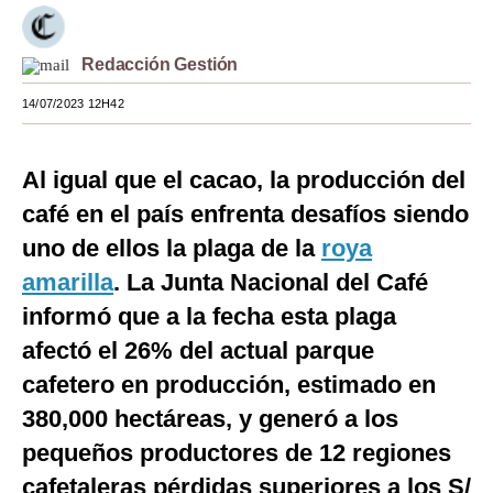
Moda
Redacción Gestión
Estilos
14/07/2023 12H42
Mundo
EEUU
Al igual que el cacao, la producción del
México
café en el país enfrenta desafíos siendo
uno de ellos la plaga de la
roya
España
amarilla
. La Junta Nacional del Café
Internacional
informó que a la fecha esta plaga
Tecnología
afectó el 26% del actual parque
cafetero en producción, estimado en
Club del Suscriptor
380,000 hectáreas, y generó a los
Mix
pequeños productores de 12 regiones
G de Gestión
cafetaleras pérdidas superiores a los S/