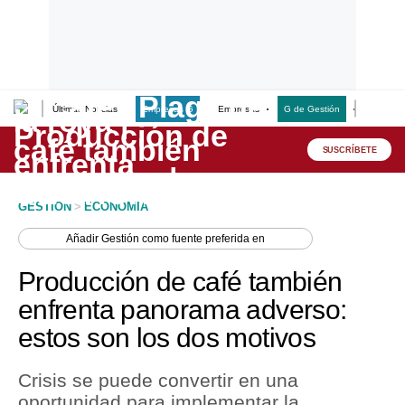
Últimas Noticias
Empresas G
Empresas
G de Gestión
Finanzas
Lo último
Peru Quiosco
SUSCRÍBETE
Portada
GESTION
>
ECONOMIA
Empresas
Añadir
Gestión
como fuente preferida en
Management & Empleo
Producción de café también
Economía
enfrenta panorama adverso:
estos son los dos motivos
Mercados
Perú
Crisis se puede convertir en una
oportunidad para implementar la
Política