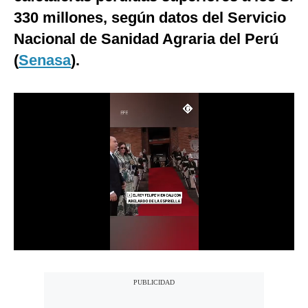
330 millones, según datos del Servicio
Notas Contratadas
Nacional de Sanidad Agraria del Perú
Podcast
(
Senasa
).
Gestión TV
Videos
Fotogalerías
gestion.pe
¿quiénes
Somos?
Términos
Y
Condiciones
Política
De
Privacidad