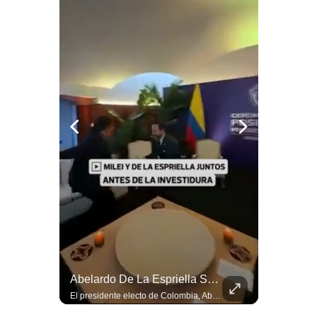
Notas Contratadas
Podcast
Gestión TV
Videos
Fotogalerías
gestion.pe
¿quiénes
Somos?
Términos
Y
Condiciones
Abelardo De La Espriella Juramenta Como Nuevo Presidente | Gestión Mundo
Abelardo De La Espriella Se Reúne Con Javier Milei En Cali | Gestión Mundo
Política
Momento histórico en Colombia: Abelardo de la Espriella prestó juramento y recibió la banda presidencial en la Arena USC de Cali, convirtiéndose oficialmente en el nuevo Presidente de la República para el periodo 2026-2030. Por primera vez en la historia reciente del país, la investidura presidencial se celebró fuera de Bogotá. ¿Qué opinas del inicio de este nuevo mandato constitucional? #DeLaEspriella #Colombia #PosesionPresidencial #Cali #Shorts 👉 Suscríbete y activa la campana para no perderte nuestro análisis diario. 🌎 Síguenos en nuestras redes sociales: 📌 Web oficial: https://gestion.pe/mundo/ 📌 LinkedIn: http://bit.ly/3HYIET0 📌 X (Twitter): http://bit.ly/4noZtX9 📌 TikTok: http://bit.ly/4evB6TO
El presidente electo de Colombia, Abelardo de la Espriella, sostuvo una reunión bilateral en Cali con el mandatario argentino Javier Milei. El encuentro se dio pocas horas antes de la ceremonia de investidura presidencial para el periodo 2026-2030, marcando el inicio de una nueva alianza estratégica regional. #DeLaEspriella #JavierMilei #Colombia #Argentina #PoliticaLatina #Shorts 👉 Suscríbete y activa la campana para no perderte nuestro análisis diario. 🌎 Síguenos en nuestras redes sociales: 📌 Web oficial: https://gestion.pe/mundo/ 📌 LinkedIn: http://bit.ly/3HYIET0 📌 X (Twitter): http://bit.ly/4noZtX9 📌 TikTok: http://bit.ly/4evB6TO
De
Privacidad