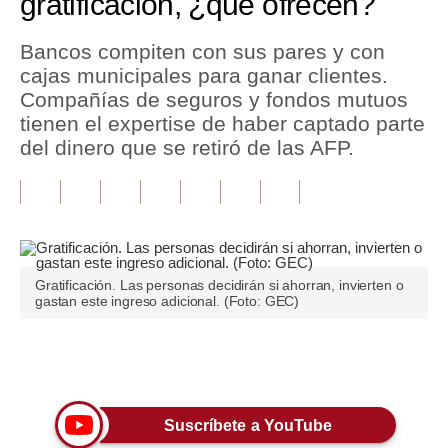
gratificación, ¿qué ofrecen?
Tu Dinero
Bancos compiten con sus pares y con
cajas municipales para ganar clientes.
Finanzas Personales
Compañías de seguros y fondos mutuos
Inmobiliarias
tienen el expertise de haber captado parte
del dinero que se retiró de las AFP.
Plus G
Opinión
Editorial
Pregunta de hoy
Gratificación. Las personas decidirán si ahorran, invierten o
gastan este ingreso adicional. (Foto: GEC)
Blogs
Tendencias
Únete a nuestro canal
Lujo
Suscríbete a YouTube
Viajes