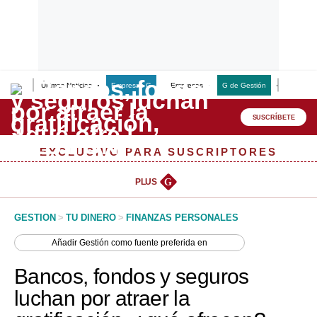
Últimas Noticias
Empresas G
Empresas
G de Gestión
Finanzas
Lo último
Peru Quiosco
SUSCRÍBETE
Portada
EXCLUSIVO PARA SUSCRIPTORES
Empresas
PLUS
G
Management & Empleo
GESTION
>
TU DINERO
>
FINANZAS PERSONALES
Economía
Añadir
Gestión
como fuente preferida en
Mercados
Bancos, fondos y seguros
Perú
luchan por atraer la
Política