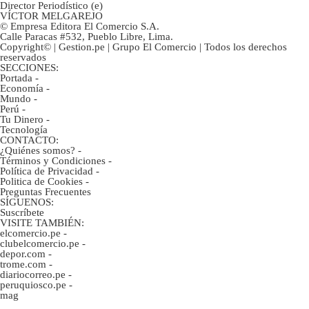
Director Periodístico (e)
VÍCTOR MELGAREJO
© Empresa Editora El Comercio S.A.
Calle Paracas #532, Pueblo Libre, Lima.
Copyright© | Gestion.pe | Grupo El Comercio | Todos los derechos
reservados
SECCIONES:
Portada
-
Economía
-
Mundo
-
Perú
-
Tu Dinero
-
Tecnología
CONTACTO:
¿Quiénes somos?
-
Términos y Condiciones
-
Política de Privacidad
-
Politica de Cookies
-
Preguntas Frecuentes
SÍGUENOS:
Suscríbete
VISITE TAMBIÉN:
elcomercio.pe
-
clubelcomercio.pe
-
depor.com
-
trome.com
-
diariocorreo.pe
-
peruquiosco.pe
-
mag