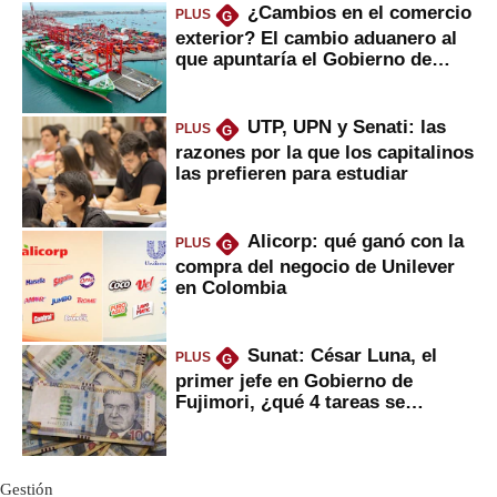
¿Cambios en el comercio
PLUS
G
exterior? El cambio aduanero al
que apuntaría el Gobierno de
Fujimori
UTP, UPN y Senati: las
PLUS
G
razones por la que los capitalinos
las prefieren para estudiar
Alicorp: qué ganó con la
PLUS
G
compra del negocio de Unilever
en Colombia
Sunat: César Luna, el
PLUS
G
primer jefe en Gobierno de
Fujimori, ¿qué 4 tareas se
marcan urgentes?
Gestión