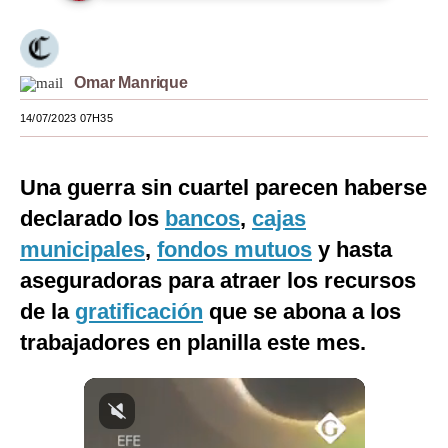
Moda
Estilos
Omar Manrique
Mundo
14/07/2023 07H35
EEUU
Una guerra sin cuartel parecen haberse
México
declarado los
bancos
,
cajas
España
municipales
,
fondos mutuos
y hasta
Internacional
aseguradoras para atraer los recursos
de la
gratificación
que se abona a los
Tecnología
trabajadores en planilla este mes.
Club del Suscriptor
Mix
G de Gestión