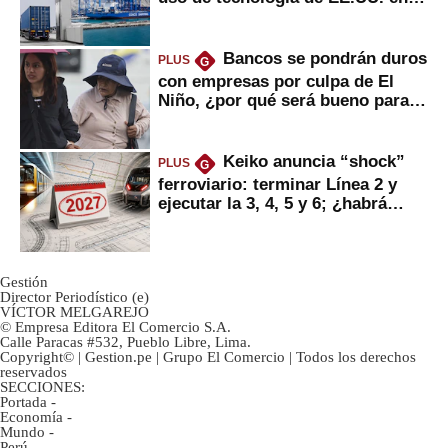
mercancías
Bancos se pondrán duros
PLUS
G
con empresas por culpa de El
Niño, ¿por qué será bueno para
ahorristas?
Keiko anuncia “shock”
PLUS
G
ferroviario: terminar Línea 2 y
ejecutar la 3, 4, 5 y 6; ¿habrá
avances?
Gestión
Director Periodístico (e)
VÍCTOR MELGAREJO
© Empresa Editora El Comercio S.A.
Calle Paracas #532, Pueblo Libre, Lima.
Copyright© | Gestion.pe | Grupo El Comercio | Todos los derechos
reservados
SECCIONES:
Portada
-
Economía
-
Mundo
-
Perú
-