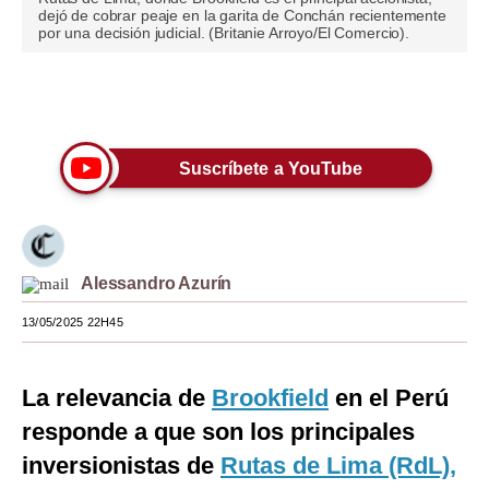
dejó de cobrar peaje en la garita de Conchán recientemente
Moda
por una decisión judicial. (Britanie Arroyo/El Comercio).
Estilos
Únete a nuestro canal
Mundo
EEUU
Suscríbete a YouTube
México
España
Alessandro Azurín
Internacional
13/05/2025 22H45
Tecnología
Club del Suscriptor
La relevancia de
Brookfield
en el Perú
Mix
responde a que son los principales
inversionistas de
Rutas de Lima (RdL),
G de Gestión