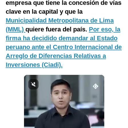
empresa que tiene la concesión de vías
Notas Contratadas
clave en la capital y que la
Podcast
Municipalidad Metropolitana de Lima
(MML)
quiere fuera del país.
Por eso, la
Gestión TV
firma ha decidido demandar al Estado
Videos
peruano ante el Centro Internacional de
Fotogalerías
Arreglo de Diferencias Relativas a
Inversiones (Ciadi).
gestion.pe
¿quiénes
Somos?
Términos
Y
Condiciones
Política
De
Privacidad