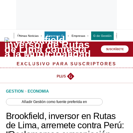
Últimas Noticias
Empresas G
Empresas
G de Gestión
Finanzas
Lo último
Peru Quiosco
SUSCRÍBETE
Portada
EXCLUSIVO PARA SUSCRIPTORES
Empresas
PLUS
G
Management & Empleo
GESTION
>
ECONOMIA
Economía
Añadir
Gestión
como fuente preferida en
Mercados
Brookfield, inversor en Rutas
Perú
de Lima, arremete contra Perú:
Política