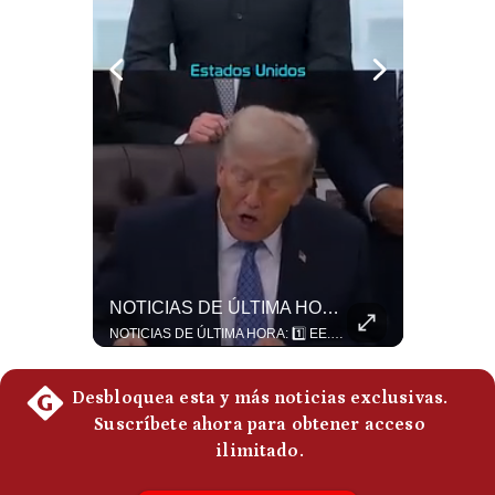
Politica
De
Cookies
Preguntas
Frecuentes
Netanyahu RECHAZA El Plan De Trump Para Gaza | Gestión Mundo
NOTICIAS DE ÚLTIMA HORA: EE.UU. Se Queda Sin Misiles En Medio Oriente
El primer ministro israelí, Benjamín Netanyahu, aclaró que Israel NO ha aceptado la propuesta respaldada por Estados Unidos sobre el futuro y la desmilitarización de Gaza. ¿Se rompe la alianza estratégica entre Washington y Tel Aviv? #Netanyahu #Israel #Trump #Gaza #EstadosUnidos #Geopolitica #NoticiasInternacionales #Shorts 👉 Suscríbete y activa la campana para no perderte nuestro análisis diario. 🌎 Síguenos en nuestras redes sociales: 📌 Web oficial: https://gestion.pe/mundo/ 📌 LinkedIn: http://bit.ly/3HYIET0 📌 X (Twitter): http://bit.ly/4noZtX9 📌 TikTok: http://bit.ly/4evB6TO
NOTICIAS DE ÚLTIMA HORA: 1️⃣ EE.UU.: Habría gastado casi el 80% de sus misiles más avanzados (THAAD), un factor clave en las decisiones de Donald Trump frente a Irán. 2️⃣ Argentina y Brasil: Tensión diplomática escala; Brasil solicita el regreso del embajador argentino tras fuertes declaraciones de Javier Milei. 3️⃣ México: Asesinan al influencer César Gastélum a balazos durante una transmisión en vivo en Culiacán, Sinaloa. 4️⃣ Alemania: Ataque con dron explosivo obliga a suspender el aeropuerto de Leipzig, punto logístico clave de la OTAN para enviar material a Ucrania. ¿Qué noticia te parece la más impactante del día? ¡Te leo en los comentarios! 👇 #EEUU #JavierMilei #CesarGastelum #Alemania #Noticias #UltimaHora #NoticiasDelDia 🚀 ¿Quieres entender el mundo sin ruido? Únete a nuestra comunidad y forma parte del cambio. #GestiónNewsroomLive #NoticiasGlobales #AnálisisGeopolítico #EconomíaMundial #IA #Geopolítica #LatinosEnUSA #NoticiasEnEspañol 👉 Suscríbete y activa la campana para no perderte nuestro análisis diario. 🌎 Síguenos en nuestras redes sociales: 📌 Web oficial: https://gestion.pe/mundo/ 📌 LinkedIn: http://bit.ly/3HYIET0 📌 X (Twitter): http://bit.ly/4noZtX9 📌 TikTok: http://bit.ly/4evB6TO