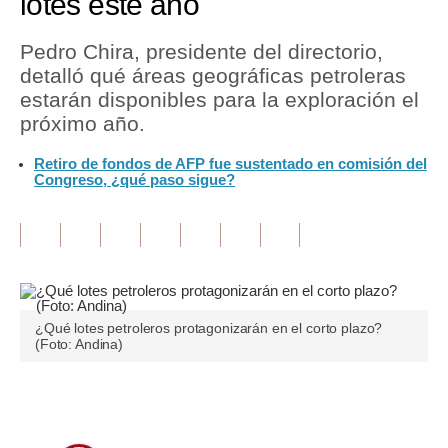
lotes este año
Tu Dinero
Pedro Chira, presidente del directorio,
detalló qué áreas geográficas petroleras
Finanzas Personales
estarán disponibles para la exploración el
Inmobiliarias
próximo año.
Plus G
Retiro de fondos de AFP fue sustentado en comisión del
Congreso, ¿qué paso sigue?
Opinión
Editorial
Pregunta de hoy
Blogs
¿Qué lotes petroleros protagonizarán en el corto plazo?
(Foto: Andina)
Tendencias
Lujo
Únete a nuestro canal
Viajes