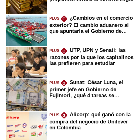
¿Cambios en el comercio
PLUS
G
exterior? El cambio aduanero al
que apuntaría el Gobierno de
Fujimori
UTP, UPN y Senati: las
PLUS
G
razones por la que los capitalinos
las prefieren para estudiar
Sunat: César Luna, el
PLUS
G
primer jefe en Gobierno de
Fujimori, ¿qué 4 tareas se
marcan urgentes?
Alicorp: qué ganó con la
PLUS
G
compra del negocio de Unilever
en Colombia