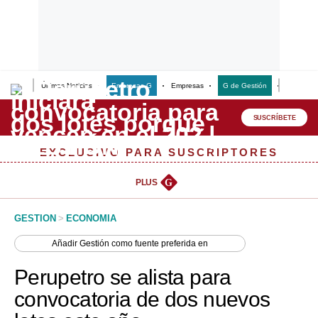
Últimas Noticias
Empresas G
Empresas
G de Gestión
Finanzas
Lo último
Peru Quiosco
SUSCRÍBETE
Portada
EXCLUSIVO PARA SUSCRIPTORES
Empresas
PLUS
G
Management & Empleo
GESTION
>
ECONOMIA
Economía
Añadir
Gestión
como fuente preferida en
Mercados
Perupetro se alista para
Perú
convocatoria de dos nuevos
Política