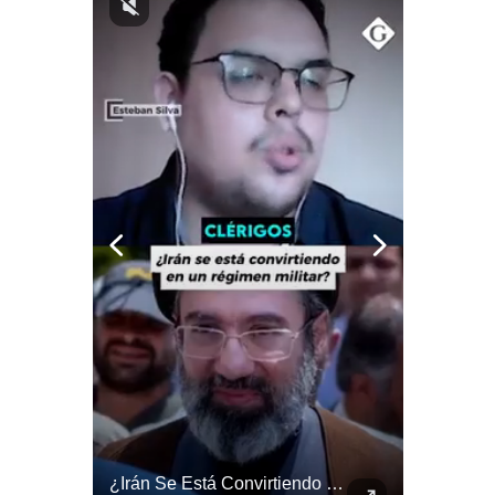
Notas Contratadas
Podcast
Gestión TV
Videos
Fotogalerías
gestion.pe
¿quiénes
Somos?
Términos
Y
Condiciones
Política
De
Abelardo De La Espriella Juramenta Como Nuevo Presidente | Gestión Mundo
¿Irán Se Está Convirtiendo En Un Régimen Militar? | #radar24
Privacidad