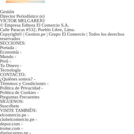
Gestión
Director Periodístico (e)
VÍCTOR MELGAREJO
© Empresa Editora El Comercio S.A.
Calle Paracas #532, Pueblo Libre, Lima.
Copyright© | Gestion.pe | Grupo El Comercio | Todos los derechos
reservados
SECCIONES:
Portada
-
Economía
-
Mundo
-
Perú
-
Tu Dinero
-
Tecnología
CONTACTO:
¿Quiénes somos?
-
Términos y Condiciones
-
Política de Privacidad
-
Politica de Cookies
-
Preguntas Frecuentes
SÍGUENOS:
Suscríbete
VISITE TAMBIÉN:
elcomercio.pe
-
clubelcomercio.pe
-
depor.com
-
trome.com
-
diariocorreo.pe
-