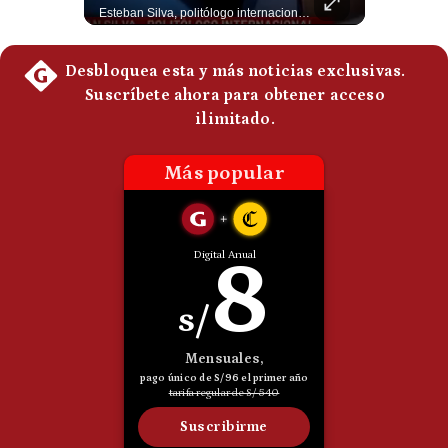
Momento histórico en Colombia: Abelardo de la Espriella prestó juramento y recibió la banda presidencial en la Arena USC de Cali, convirtiéndose oficialmente en el nuevo Presidente de la República para el periodo 2026-2030. Por primera vez en la historia reciente del país, la investidura presidencial se celebró fuera de Bogotá. ¿Qué opinas del inicio de este nuevo mandato constitucional? #DeLaEspriella #Colombia #PosesionPresidencial #Cali #Shorts 👉 Suscríbete y activa la campana para no perderte nuestro análisis diario. 🌎 Síguenos en nuestras redes sociales: 📌 Web oficial: https://gestion.pe/mundo/ 📌 LinkedIn: http://bit.ly/3HYIET0 📌 X (Twitter): http://bit.ly/4noZtX9 📌 TikTok: http://bit.ly/4evB6TO
Esteban Silva, politólogo internacional, señala que algunos analistas consideran que la estructura religiosa iraní estaría sirviendo para sostener el poder de una cúpula militar. Explica que la Guardia Revolucionaria está aumentando su influencia sobre la seguridad, las decisiones estratégicas y hasta asuntos económicos como el estrecho de Ormuz. #Iran #GuardiaRevolucionaria #Geopolitica #NoticiasInternacionales #Shorts 👉 Suscríbete y activa la campana para no perderte nuestro análisis diario. 🌎 Síguenos en nuestras redes sociales: 📌 Web oficial: https://gestion.pe/mundo/ 📌 LinkedIn: http://bit.ly/3HYIET0 📌 X (Twitter): http://bit.ly/4noZtX9 📌 TikTok: http://bit.ly/4evB6TO
Politica
De
Cookies
Preguntas
Frecuentes