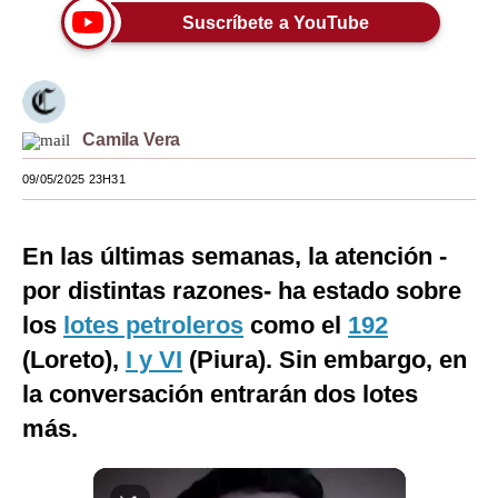
Suscríbete a YouTube
Moda
Estilos
Mundo
Camila Vera
EEUU
09/05/2025 23H31
México
En las últimas semanas, la atención -
España
por distintas razones- ha estado sobre
Internacional
los
lotes petroleros
como el
192
Tecnología
(Loreto),
I y VI
(Piura). Sin embargo, en
Club del Suscriptor
la conversación entrarán dos lotes
más.
Mix
G de Gestión