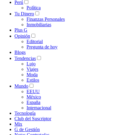
Perú
Política
Tu Dinero
Finanzas Personales
Inmobiliarias
Plus G
Opinión
Editorial
Pregunta de hoy
Blogs
Tendencias
Lujo
Viajes
Moda
Estilos
Mundo
EEUU
México
España
Internacional
Tecnología
Club del Suscriptor
Mix
G de Gestión
Notas Contratadas