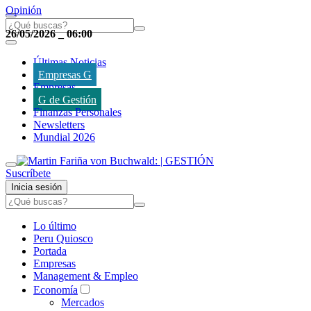
Opinión
26/05/2026
_
06:00
Últimas Noticias
Empresas G
Empresas
G de Gestión
Finanzas Personales
Newsletters
Mundial 2026
Suscríbete
Inicia sesión
Lo último
Peru Quiosco
Portada
Empresas
Management & Empleo
Economía
Mercados