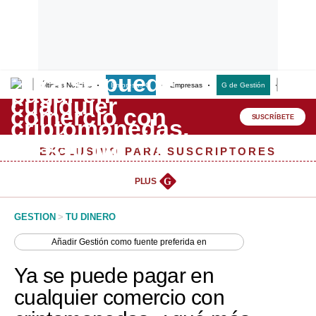
Últimas Noticias
Empresas G
Empresas
G de Gestión
Finanzas
Lo último
Peru Quiosco
SUSCRÍBETE
Portada
EXCLUSIVO PARA SUSCRIPTORES
Empresas
PLUS
G
Management & Empleo
GESTION
>
TU DINERO
Economía
Añadir
Gestión
como fuente preferida en
Mercados
Ya se puede pagar en
Perú
cualquier comercio con
Política