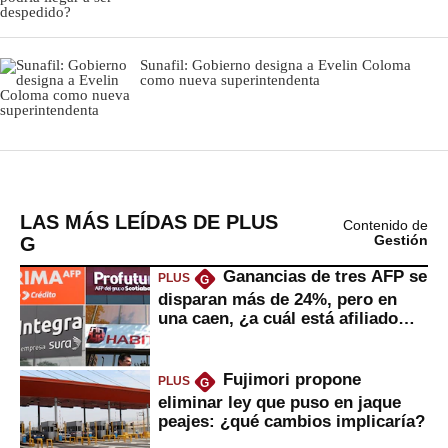
LAS MÁS LEÍDAS DE PLUS
Contenido de
G
Gestión
Ganancias de tres AFP se
PLUS
G
disparan más de 24%, pero en
una caen, ¿a cuál está afiliado
usted?
Fujimori propone
PLUS
G
eliminar ley que puso en jaque
peajes: ¿qué cambios implicaría?