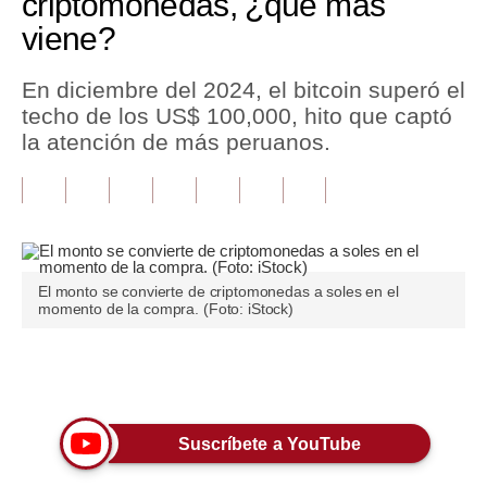
criptomonedas, ¿qué más
viene?
Tu Dinero
Finanzas Personales
En diciembre del 2024, el bitcoin superó el
techo de los US$ 100,000, hito que captó
Inmobiliarias
la atención de más peruanos.
Plus G
Opinión
Editorial
El monto se convierte de criptomonedas a soles en el
Pregunta de hoy
momento de la compra. (Foto: iStock)
Blogs
Únete a nuestro canal
Tendencias
Lujo
Suscríbete a YouTube
Viajes