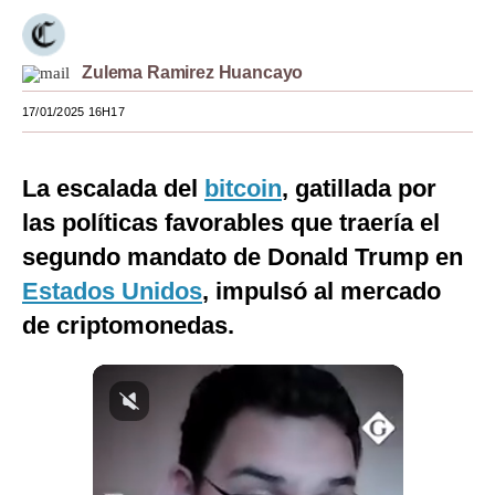
Moda
Zulema Ramirez Huancayo
Estilos
17/01/2025 16H17
Mundo
EEUU
La escalada del
bitcoin
, gatillada por
México
las políticas favorables que traería el
segundo mandato de Donald Trump en
España
Estados Unidos
, impulsó al mercado
Internacional
de criptomonedas.
Tecnología
Club del Suscriptor
Mix
G de Gestión