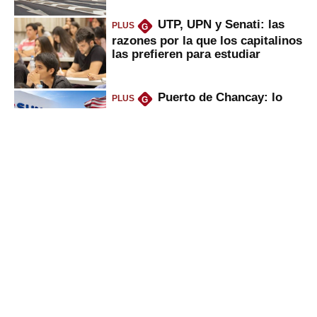
UTP, UPN y Senati: las
PLUS
G
razones por la que los capitalinos
las prefieren para estudiar
Puerto de Chancay: lo
PLUS
G
que trae la marcha blanca por
uso de tecnología de EE.UU. en
mercancías
Keiko anuncia “shock”
PLUS
G
ferroviario: terminar Línea 2 y
ejecutar la 3, 4, 5 y 6; ¿habrá
avances?
Perú se “bajó del barco”
PLUS
G
de crecimiento de países
emergentes: esto se perdió desde
2022