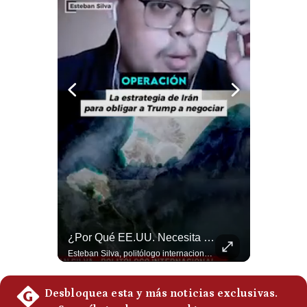
Notas Contratadas
Podcast
Gestión TV
Videos
Fotogalerías
gestion.pe
¿quiénes
Somos?
¿Irán Se Está Convirtiendo En Un Régimen Militar? | #radar24
¿Por Qué EE.UU. Necesita Desesperadamente Al Golfo? | Gestión Mundo
Términos
Y
Esteban Silva, politólogo internacional, señala que algunos analistas consideran que la estructura religiosa iraní estaría sirviendo para sostener el poder de una cúpula militar. Explica que la Guardia Revolucionaria está aumentando su influencia sobre la seguridad, las decisiones estratégicas y hasta asuntos económicos como el estrecho de Ormuz. #Iran #GuardiaRevolucionaria #Geopolitica #NoticiasInternacionales #Shorts 👉 Suscríbete y activa la campana para no perderte nuestro análisis diario. 🌎 Síguenos en nuestras redes sociales: 📌 Web oficial: https://gestion.pe/mundo/ 📌 LinkedIn: http://bit.ly/3HYIET0 📌 X (Twitter): http://bit.ly/4noZtX9 📌 TikTok: http://bit.ly/4evB6TO
Esteban Silva, politólogo internacional, explica que Estados Unidos necesita el apoyo territorial y marítimo de sus aliados del Golfo para operar cerca de Irán. Según su análisis, Teherán busca amenazar su estabilidad energética y económica para que estos gobiernos presionen a Washington y lo obliguen a negociar. #Iran #EEUU #Geopolitica #NoticiasInternacionales #Shorts 👉 Suscríbete y activa la campana para no perderte nuestro análisis diario. 🌎 Síguenos en nuestras redes sociales: 📌 Web oficial: https://gestion.pe/mundo/ 📌 LinkedIn: http://bit.ly/3HYIET0 📌 X (Twitter): http://bit.ly/4noZtX9 📌 TikTok: http://bit.ly/4evB6TO
Condiciones
Política
De
Privacidad