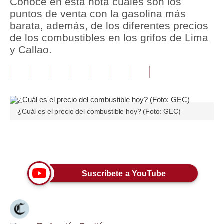
Conoce en esta nota cuáles son los
puntos de venta con la gasolina más
Tu Dinero
barata, además, de los diferentes precios
de los combustibles en los grifos de Lima
Finanzas Personales
y Callao.
Inmobiliarias
Plus G
Opinión
¿Cuál es el precio del combustible hoy? (Foto: GEC)
Editorial
Pregunta de hoy
Únete a nuestro canal
Blogs
Suscríbete a YouTube
Tendencias
Lujo
Viajes