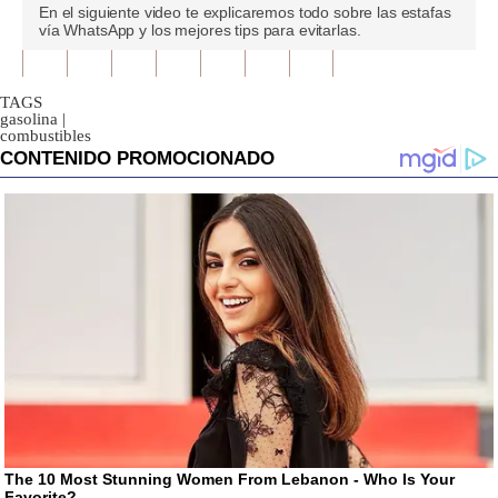
0
En el siguiente video te explicaremos todo sobre las estafas
seconds
vía WhatsApp y los mejores tips para evitarlas.
of
0
seconds
TAGS
gasolina
|
combustibles