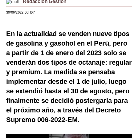
Redacción Gestión
Moda
30/06/2022 08H07
Estilos
En la actualidad se venden nueve tipos
Mundo
de gasolina y gasohol en el Perú, pero
EEUU
a partir de 1 de enero del 2023 solo se
México
venderán dos tipos de octanaje: regular
y premium. La medida se pensaba
España
implementar desde el 1 de julio, luego
Internacional
se extendió hasta el 30 de agosto, pero
Tecnología
finalmente se decidió postergarla para
Club del Suscriptor
el próximo año, a través del Decreto
Supremo 006-2022-EM.
Mix
G de Gestión