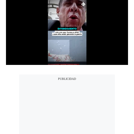
Notas Contratadas
Podcast
Gestión TV
Videos
Fotogalerías
gestion.pe
¿quiénes
Somos?
Términos
Y
Condiciones
Política
De
Privacidad