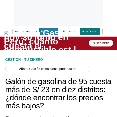
Últimas Noticias
Empresas G
Empresas
G de Gestión
Finanzas
Lo último
Peru Quiosco
SUSCRÍBETE
Portada
GESTION
>
TU DINERO
Empresas
Añadir
Gestión
como fuente preferida en
Management & Empleo
Galón de gasolina de 95 cuesta
Economía
más de S/ 23 en diez distritos:
¿dónde encontrar los precios
Mercados
más bajos?
Perú
Política