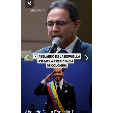
Notas Contratadas
Podcast
Gestión TV
Videos
Fotogalerías
gestion.pe
¿quiénes
Somos?
Términos
Y
Condiciones
Política
De
Privacidad
Abelardo De La Espriella Se Reúne Con Javier Milei En Cali | Gestión Mundo
Abelardo De La Espriella Juramenta Como Nuevo Presidente | Gestión Mundo