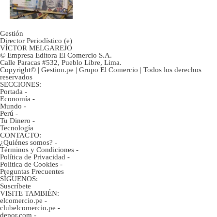
marcan urgentes?
Gestión
Director Periodístico (e)
VÍCTOR MELGAREJO
© Empresa Editora El Comercio S.A.
Calle Paracas #532, Pueblo Libre, Lima.
Copyright© | Gestion.pe | Grupo El Comercio | Todos los derechos
reservados
SECCIONES:
Portada
-
Economía
-
Mundo
-
Perú
-
Tu Dinero
-
Tecnología
CONTACTO:
¿Quiénes somos?
-
Términos y Condiciones
-
Política de Privacidad
-
Politica de Cookies
-
Preguntas Frecuentes
SÍGUENOS:
Suscríbete
VISITE TAMBIÉN:
elcomercio.pe
-
clubelcomercio.pe
-
depor.com
-