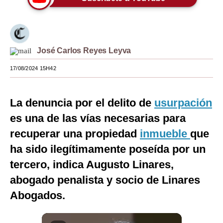
Moda
Estilos
José Carlos Reyes Leyva
Mundo
17/08/2024 15H42
EEUU
México
La denuncia por el delito de
usurpación
España
es una de las vías necesarias para
recuperar una propiedad
inmueble
que
Internacional
ha sido ilegítimamente poseída por un
Tecnología
tercero, indica Augusto Linares,
Club del Suscriptor
abogado penalista y socio de Linares
Abogados.
Mix
G de Gestión