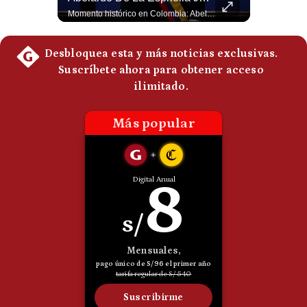
El presidente electo de Colombia, Abelardo de la Espriella, sostuvo una reunión bilateral en Cali con el mandatario argentino Javier Milei. El encuentro se dio pocas horas antes de la ceremonia de investidura presidencial para el periodo 2026-2030, marcando el inicio de una nueva alianza estratégica regional. #DeLaEspriella #JavierMilei #Colombia #Argentina #PoliticaLatina #Shorts 👉 Suscríbete y activa la campana para no perderte nuestro análisis diario. 🌎 Síguenos en nuestras redes sociales: 📌 Web oficial: https://gestion.pe/mundo/ 📌 LinkedIn: http://bit.ly/3HYIET0 📌 X (Twitter): http://bit.ly/4noZtX9 📌 TikTok: http://bit.ly/4evB6TO
Momento histórico en Colombia: Abelardo de la Espriella prestó juramento y recibió la banda presidencial en la Arena USC de Cali, convirtiéndose oficialmente en el nuevo Presidente de la República para el periodo 2026-2030. Por primera vez en la historia reciente del país, la investidura presidencial se celebró fuera de Bogotá. ¿Qué opinas del inicio de este nuevo mandato constitucional? #DeLaEspriella #Colombia #PosesionPresidencial #Cali #Shorts 👉 Suscríbete y activa la campana para no perderte nuestro análisis diario. 🌎 Síguenos en nuestras redes sociales: 📌 Web oficial: https://gestion.pe/mundo/ 📌 LinkedIn: http://bit.ly/3HYIET0 📌 X (Twitter): http://bit.ly/4noZtX9 📌 TikTok: http://bit.ly/4evB6TO
Politica
De
Cookies
Preguntas
Frecuentes