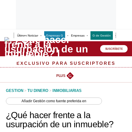
Últimas Noticias
Empresas G
Empresas
G de Gestión
Finanzas
Lo último
Peru Quiosco
SUSCRÍBETE
Portada
EXCLUSIVO PARA SUSCRIPTORES
Empresas
PLUS
G
Management & Empleo
GESTION
>
TU DINERO
>
INMOBILIARIAS
Economía
Añadir
Gestión
como fuente preferida en
Mercados
¿Qué hacer frente a la
Perú
usurpación de un inmueble?
Política