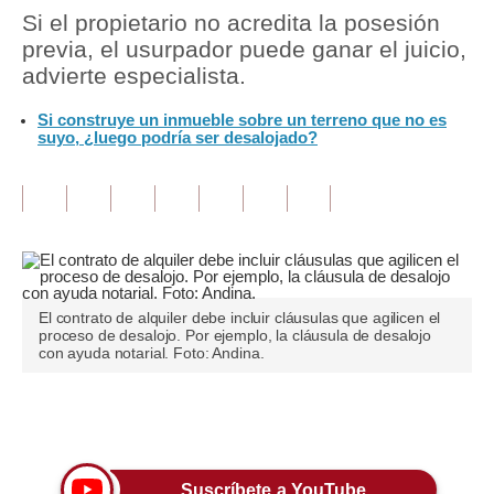
Si el propietario no acredita la posesión
Tu Dinero
previa, el usurpador puede ganar el juicio,
advierte especialista.
Finanzas Personales
Si construye un inmueble sobre un terreno que no es
Inmobiliarias
suyo, ¿luego podría ser desalojado?
Plus G
Opinión
Editorial
Pregunta de hoy
El contrato de alquiler debe incluir cláusulas que agilicen el
proceso de desalojo. Por ejemplo, la cláusula de desalojo
Blogs
con ayuda notarial. Foto: Andina.
Tendencias
Únete a nuestro canal
Lujo
Viajes
Suscríbete a YouTube