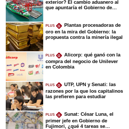
exterior? El cambio aduanero al
que apuntaría el Gobierno de
Fujimori
Plantas procesadoras de
PLUS
G
oro en la mira del Gobierno: la
propuesta contra la minería ilegal
Alicorp: qué ganó con la
PLUS
G
compra del negocio de Unilever
en Colombia
UTP, UPN y Senati: las
PLUS
G
razones por la que los capitalinos
las prefieren para estudiar
Sunat: César Luna, el
PLUS
G
primer jefe en Gobierno de
Fujimori, ¿qué 4 tareas se