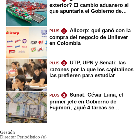
exterior? El cambio aduanero al
que apuntaría el Gobierno de
Fujimori
Alicorp: qué ganó con la
PLUS
G
compra del negocio de Unilever
en Colombia
UTP, UPN y Senati: las
PLUS
G
razones por la que los capitalinos
las prefieren para estudiar
Sunat: César Luna, el
PLUS
G
primer jefe en Gobierno de
Fujimori, ¿qué 4 tareas se
marcan urgentes?
Gestión
Director Periodístico (e)