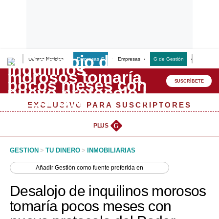
Últimas Noticias
Empresas G
Empresas
G de Gestión
Finanzas
Lo último
Peru Quiosco
SUSCRÍBETE
Portada
EXCLUSIVO PARA SUSCRIPTORES
Empresas
PLUS
G
Management & Empleo
GESTION
>
TU DINERO
>
INMOBILIARIAS
Economía
Añadir
Gestión
como fuente preferida en
Mercados
Desalojo de inquilinos morosos
Perú
tomaría pocos meses con
Política