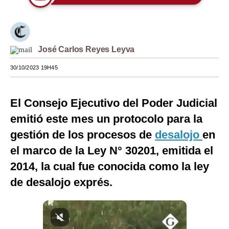
Moda
Estilos
José Carlos Reyes Leyva
Mundo
30/10/2023 19H45
EEUU
México
El Consejo Ejecutivo del Poder Judicial
emitió este mes un protocolo para la
España
gestión de los procesos de
desalojo
en
Internacional
el marco de la Ley N° 30201, emitida el
Tecnología
2014, la cual fue conocida como la ley
Club del Suscriptor
de desalojo exprés.
Mix
G de Gestión