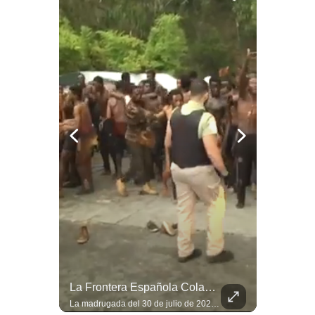
Notas Contratadas
Podcast
Gestión TV
Videos
Fotogalerías
gestion.pe
¿quiénes
Somos?
Términos
Y
Condiciones
¿Irán Se Está Convirtiendo En Un Régimen Militar? | #radar24
La Frontera Española Colapsa ¿Qué Está Pasando En Ceuta? | Gestión Mundo
Política
De
Esteban Silva, politólogo internacional, señala que algunos analistas consideran que la estructura religiosa iraní estaría sirviendo para sostener el poder de una cúpula militar. Explica que la Guardia Revolucionaria está aumentando su influencia sobre la seguridad, las decisiones estratégicas y hasta asuntos económicos como el estrecho de Ormuz. #Iran #GuardiaRevolucionaria #Geopolitica #NoticiasInternacionales #Shorts 👉 Suscríbete y activa la campana para no perderte nuestro análisis diario. 🌎 Síguenos en nuestras redes sociales: 📌 Web oficial: https://gestion.pe/mundo/ 📌 LinkedIn: http://bit.ly/3HYIET0 📌 X (Twitter): http://bit.ly/4noZtX9 📌 TikTok: http://bit.ly/4evB6TO
La madrugada del 30 de julio de 2026 marcó un antes y un después en el Estrecho de Gibraltar. En cuestión de horas, cerca de 72.000 migrantes marroquíes ingresaron al territorio español de Ceuta, desbordando por completo a una ciudad de apenas 85.000 habitantes. En este video, explicamos los detalles de la emergencia humana y las ramificaciones geopolíticas del conflicto: la trampa de los rumores en redes sociales, el rol de Marruecos, el acercamiento de España a Argelia y la respuesta de la Unión Europea ante las amenazas de suspensión del Tratado Schengen. #Ceuta #España #Marruecos #Geopolitica #PedroSanchez #NoticiasInternacionales #Schengen #Europa #CrisisMigratoria 👉 Suscríbete y activa la campana para no perderte nuestro análisis diario. 🌎 Síguenos en nuestras redes sociales: 📌 Web oficial: https://gestion.pe/mundo/ 📌 LinkedIn: http://bit.ly/3HYIET0 📌 X (Twitter): http://bit.ly/4noZtX9 📌 TikTok: http://bit.ly/4evB6TO
Privacidad