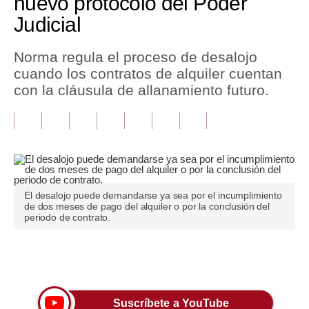
nuevo protocolo del Poder
Judicial
Tu Dinero
Finanzas Personales
Norma regula el proceso de desalojo
cuando los contratos de alquiler cuentan
Inmobiliarias
con la cláusula de allanamiento futuro.
Plus G
Opinión
Editorial
Pregunta de hoy
El desalojo puede demandarse ya sea por el incumplimiento
de dos meses de pago del alquiler o por la conclusión del
periodo de contrato.
Blogs
Tendencias
Únete a nuestro canal
Lujo
Viajes
Suscríbete a YouTube