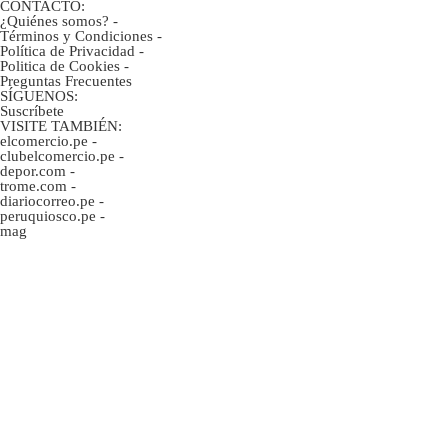
CONTACTO:
¿Quiénes somos?
-
Términos y Condiciones
-
Política de Privacidad
-
Politica de Cookies
-
Preguntas Frecuentes
SÍGUENOS:
Suscríbete
VISITE TAMBIÉN:
elcomercio.pe
-
clubelcomercio.pe
-
depor.com
-
trome.com
-
diariocorreo.pe
-
peruquiosco.pe
-
mag