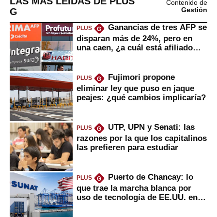
LAS MÁS LEÍDAS DE PLUS
Contenido de
G
Gestión
Ganancias de tres AFP se
PLUS
G
disparan más de 24%, pero en
una caen, ¿a cuál está afiliado
usted?
Fujimori propone
PLUS
G
eliminar ley que puso en jaque
peajes: ¿qué cambios implicaría?
UTP, UPN y Senati: las
PLUS
G
razones por la que los capitalinos
las prefieren para estudiar
Puerto de Chancay: lo
PLUS
G
que trae la marcha blanca por
uso de tecnología de EE.UU. en
mercancías