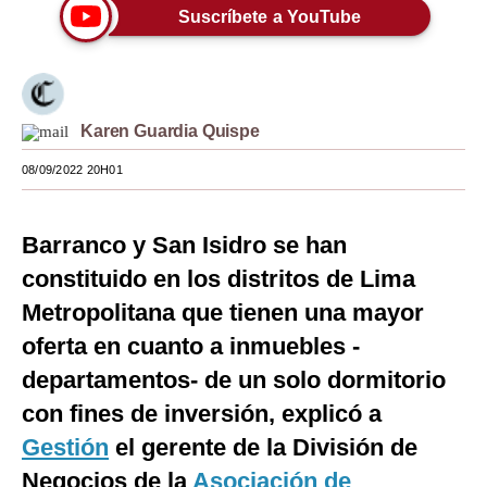
Suscríbete a YouTube
Moda
Estilos
Mundo
Karen Guardia Quispe
EEUU
08/09/2022 20H01
México
Barranco y San Isidro se han
España
constituido en los distritos de Lima
Internacional
Metropolitana que tienen una mayor
Tecnología
oferta en cuanto a inmuebles -
departamentos- de un solo dormitorio
Club del Suscriptor
con fines de inversión, explicó a
Mix
Gestión
el gerente de la División de
G de Gestión
Negocios de la
Asociación de