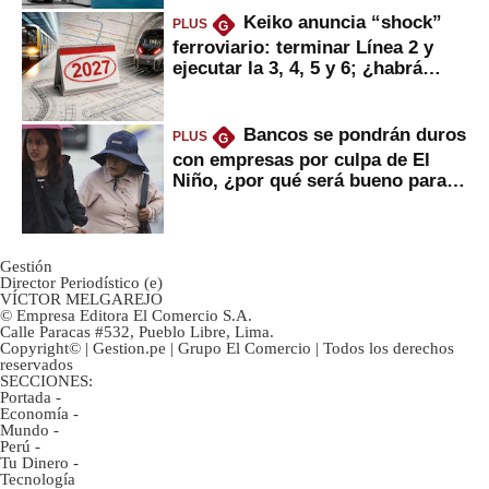
Keiko anuncia “shock”
PLUS
G
ferroviario: terminar Línea 2 y
ejecutar la 3, 4, 5 y 6; ¿habrá
avances?
Bancos se pondrán duros
PLUS
G
con empresas por culpa de El
Niño, ¿por qué será bueno para
ahorristas?
Gestión
Director Periodístico (e)
VÍCTOR MELGAREJO
© Empresa Editora El Comercio S.A.
Calle Paracas #532, Pueblo Libre, Lima.
Copyright© | Gestion.pe | Grupo El Comercio | Todos los derechos
reservados
SECCIONES:
Portada
-
Economía
-
Mundo
-
Perú
-
Tu Dinero
-
Tecnología