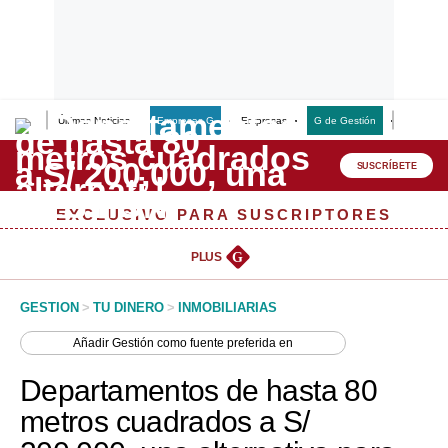
Últimas Noticias
Empresas G
Empresas
G de Gestión
Finanzas
Lo último
Peru Quiosco
SUSCRÍBETE
Portada
EXCLUSIVO PARA SUSCRIPTORES
Empresas
PLUS
G
Management & Empleo
GESTION
>
TU DINERO
>
INMOBILIARIAS
Economía
Añadir
Gestión
como fuente preferida en
Mercados
Departamentos de hasta 80
Perú
metros cuadrados a S/
Política