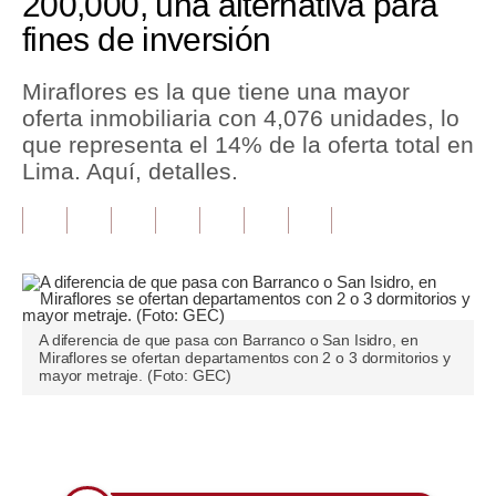
200,000, una alternativa para
fines de inversión
Tu Dinero
Finanzas Personales
Miraflores es la que tiene una mayor
oferta inmobiliaria con 4,076 unidades, lo
Inmobiliarias
que representa el 14% de la oferta total en
Lima. Aquí, detalles.
Plus G
Opinión
Editorial
Pregunta de hoy
A diferencia de que pasa con Barranco o San Isidro, en
Blogs
Miraflores se ofertan departamentos con 2 o 3 dormitorios y
mayor metraje. (Foto: GEC)
Tendencias
Lujo
Únete a nuestro canal
Viajes