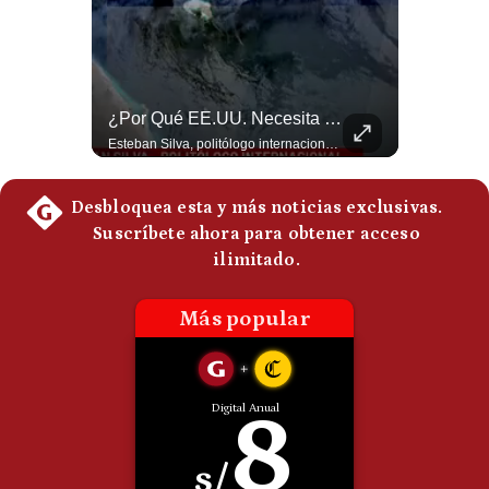
Politica
De
Cookies
Preguntas
Frecuentes
Sheinbaum Habla Sobre Betssy Chávez Y Las Relaciones Con Perú | Gestión Mundo
¿Por Qué EE.UU. Necesita Desesperadamente Al Golfo? | Gestión Mundo
Claudia Sheinbaum revela que Betssy Chávez, exfuncionaria de Perú, llegará a México como parte de los nuevos acuerdos diplomáticos para restablecer las relaciones entre México y Perú. ¿Qué opinas de este acuerdo entre la Cancillería mexicana y el gobierno peruano? Déjalo en los comentarios. #Sheinbaum #BetssyChavez #MexicoPeru #NoticiasMexico #Politica #Shorts 👉 Suscríbete y activa la campana para no perderte nuestro análisis diario. 🌎 Síguenos en nuestras redes sociales: 📌 Web oficial: https://gestion.pe/mundo/ 📌 LinkedIn: http://bit.ly/3HYIET0 📌 X (Twitter): http://bit.ly/4noZtX9 📌 TikTok: http://bit.ly/4evB6TO
Esteban Silva, politólogo internacional, explica que Estados Unidos necesita el apoyo territorial y marítimo de sus aliados del Golfo para operar cerca de Irán. Según su análisis, Teherán busca amenazar su estabilidad energética y económica para que estos gobiernos presionen a Washington y lo obliguen a negociar. #Iran #EEUU #Geopolitica #NoticiasInternacionales #Shorts 👉 Suscríbete y activa la campana para no perderte nuestro análisis diario. 🌎 Síguenos en nuestras redes sociales: 📌 Web oficial: https://gestion.pe/mundo/ 📌 LinkedIn: http://bit.ly/3HYIET0 📌 X (Twitter): http://bit.ly/4noZtX9 📌 TikTok: http://bit.ly/4evB6TO