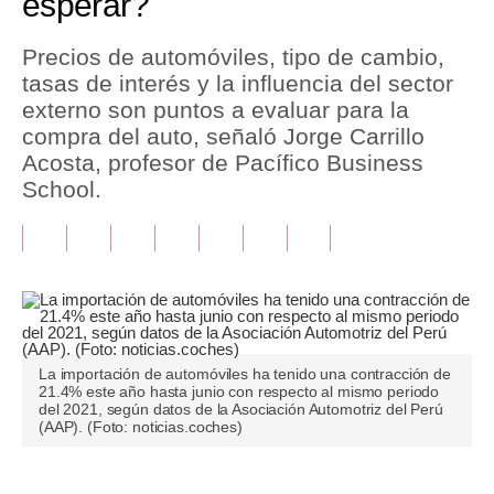
esperar?
Tu Dinero
Precios de automóviles, tipo de cambio,
tasas de interés y la influencia del sector
Finanzas Personales
externo son puntos a evaluar para la
Inmobiliarias
compra del auto, señaló Jorge Carrillo
Acosta, profesor de Pacífico Business
Plus G
School.
Opinión
Editorial
Pregunta de hoy
Blogs
La importación de automóviles ha tenido una contracción de
21.4% este año hasta junio con respecto al mismo periodo
Tendencias
del 2021, según datos de la Asociación Automotriz del Perú
(AAP). (Foto: noticias.coches)
Lujo
Viajes