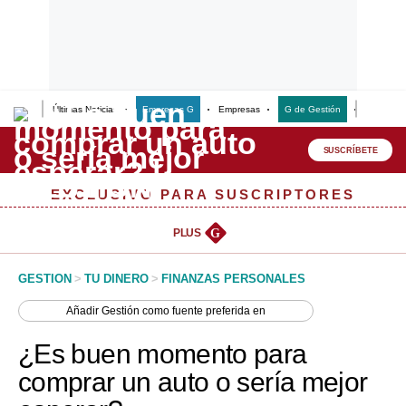
Últimas Noticias
Empresas G
Empresas
G de Gestión
Finanzas
Lo último
Peru Quiosco
SUSCRÍBETE
Portada
EXCLUSIVO PARA SUSCRIPTORES
Empresas
PLUS
G
Management & Empleo
GESTION
>
TU DINERO
>
FINANZAS PERSONALES
Economía
Añadir
Gestión
como fuente preferida en
Mercados
¿Es buen momento para
Perú
comprar un auto o sería mejor
Política