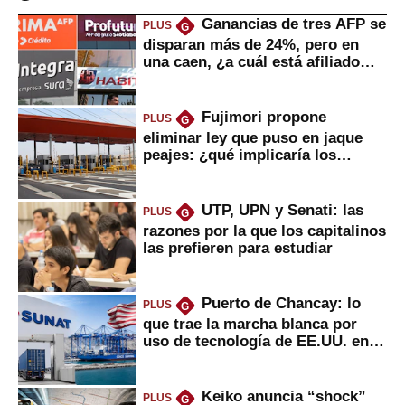
Ganancias de tres AFP se
PLUS
G
disparan más de 24%, pero en
una caen, ¿a cuál está afiliado
usted?
Fujimori propone
PLUS
G
eliminar ley que puso en jaque
peajes: ¿qué implicaría los
usuarios?
UTP, UPN y Senati: las
PLUS
G
razones por la que los capitalinos
las prefieren para estudiar
Puerto de Chancay: lo
PLUS
G
que trae la marcha blanca por
uso de tecnología de EE.UU. en
mercancías
Keiko anuncia “shock”
PLUS
G