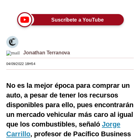
Únete a nuestro canal
Moda
Suscríbete a YouTube
Estilos
Mundo
EEUU
Jonathan Terranova
México
04/09/2022 18H54
España
No es la mejor época para comprar un
Internacional
auto, a pesar de tener los recursos
Tecnología
disponibles para ello, pues encontrarán
Club del Suscriptor
un mercado vehicular más caro al igual
Mix
que los combustibles, señaló
Jorge
Carrillo
, profesor de Pacífico Business
G de Gestión