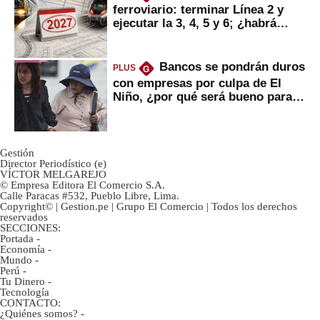
ferroviario: terminar Línea 2 y
ejecutar la 3, 4, 5 y 6; ¿habrá
avances?
Bancos se pondrán duros
PLUS
G
con empresas por culpa de El
Niño, ¿por qué será bueno para
ahorristas?
Gestión
Director Periodístico (e)
VÍCTOR MELGAREJO
© Empresa Editora El Comercio S.A.
Calle Paracas #532, Pueblo Libre, Lima.
Copyright© | Gestion.pe | Grupo El Comercio | Todos los derechos
reservados
SECCIONES:
Portada
-
Economía
-
Mundo
-
Perú
-
Tu Dinero
-
Tecnología
CONTACTO:
¿Quiénes somos?
-