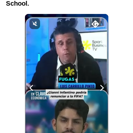
School.
Notas Contratadas
Podcast
Gestión TV
Videos
Fotogalerías
gestion.pe
¿quiénes
Somos?
Términos
Y
Condiciones
Política
De
Privacidad