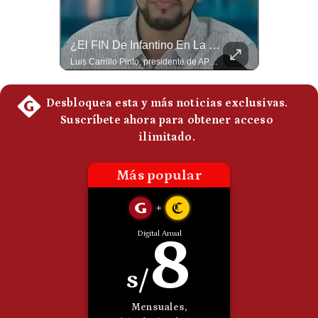
Politica
De
Cookies
¿Por Qué Irán Ya NO Le Teme A Donald Trump? | #radar24
¿El FIN De Infantino En La FIFA? El Grave Pronóstico Sobre Su Renuncia | #EnClaveEconómica
Según el entrevistado, las repetidas amenazas de Donald Trump y sus posteriores retrocesos habrían reducido su credibilidad ante Irán. Los nuevos sectores radicales iraníes interpretarían esta conducta como una señal de debilidad y considerarían que resistir durante meses frente a Estados Unidos ya representa una victoria. #DonaldTrump #Irán #EstadosUnidos #Geopolitica #NoticiasInternacionales #Shorts #MedioOriente 👉 Suscríbete y activa la campana para no perderte nuestro análisis diario. 🌎 Síguenos en nuestras redes sociales: 📌 Web oficial: https://gestion.pe/mundo/ 📌 LinkedIn: http://bit.ly/3HYIET0 📌 X (Twitter): http://bit.ly/4noZtX9 📌 TikTok: http://bit.ly/4evB6TO
Luis Carrillo Pinto, presidente de APEMD pronostica meses muy difíciles para Infantino y sostiene que una mayor presión de la UEFA, junto con nuevas investigaciones periodísticas, podría llevarlo a dimitir. También menciona renuncias internas y acusaciones de que el proyecto fue impulsado por una sola persona. #GianniInfantino #FIFA #UEFA #LuisCarrilloPinto #APEMD #Futbol #NoticiasDeportivas #Mundial #Shorts 👉 Suscríbete y activa la campana para no perderte nuestro análisis diario. 🌎 Síguenos en nuestras redes sociales: 📌 Web oficial: https://gestion.pe/mundo/ 📌 LinkedIn: http://bit.ly/3HYIET0 📌 X (Twitter): http://bit.ly/4noZtX9 📌 TikTok: http://bit.ly/4evB6TO
Preguntas
Frecuentes