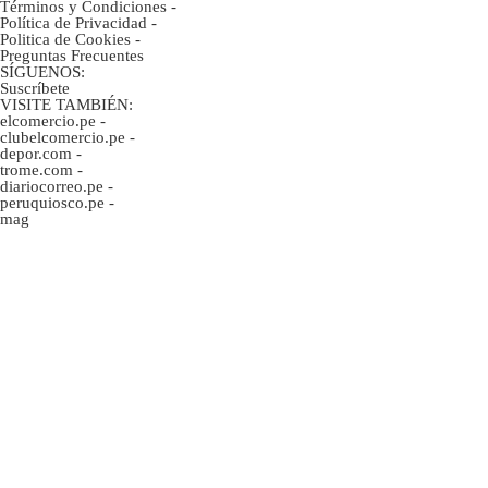
Términos y Condiciones
-
Política de Privacidad
-
Politica de Cookies
-
Preguntas Frecuentes
SÍGUENOS:
Suscríbete
VISITE TAMBIÉN:
elcomercio.pe
-
clubelcomercio.pe
-
depor.com
-
trome.com
-
diariocorreo.pe
-
peruquiosco.pe
-
mag