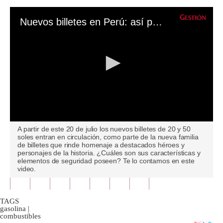
Nuevos billetes en Perú: así puedes diferenciar uno verdadero de uno falso
0
A partir de este 20 de julio los nuevos billetes de 20 y 50
seconds
soles entran en circulación, como parte de la nueva familia
of
de billetes que rinde homenaje a destacados héroes y
0
personajes de la historia. ¿Cuáles son sus características y
seconds
elementos de seguridad poseen? Te lo contamos en este
video.
TAGS
gasolina
|
combustibles