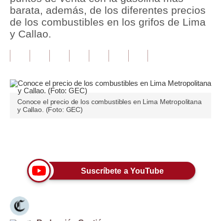
barata, además, de los diferentes precios
Tu Dinero
de los combustibles en los grifos de Lima
y Callao.
Finanzas Personales
Inmobiliarias
Plus G
Opinión
Conoce el precio de los combustibles en Lima Metropolitana
y Callao. (Foto: GEC)
Editorial
Pregunta de hoy
Únete a nuestro canal
Blogs
Suscríbete a YouTube
Tendencias
Lujo
Viajes