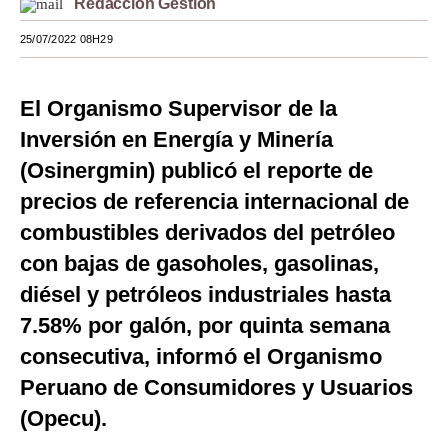
Redacción Gestión
Moda
25/07/2022 08H29
Estilos
El Organismo Supervisor de la
Mundo
Inversión en Energía y Minería
EEUU
(Osinergmin) publicó el reporte de
México
precios de referencia internacional de
combustibles derivados del petróleo
España
con bajas de gasoholes, gasolinas,
Internacional
diésel y petróleos industriales hasta
Tecnología
7.58% por galón, por quinta semana
Club del Suscriptor
consecutiva, informó el Organismo
Peruano de Consumidores y Usuarios
Mix
(Opecu).
G de Gestión