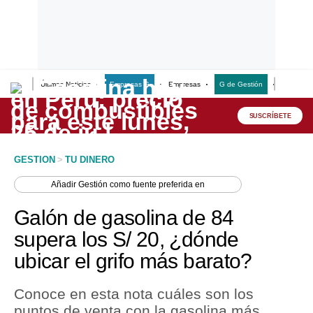
Últimas Noticias
Empresas G
Empresas
G de Gestión
Finanzas
Lo último
Peru Quiosco
SUSCRÍBETE
Portada
GESTION
>
TU DINERO
Empresas
Añadir
Gestión
como fuente preferida en
Management & Empleo
Galón de gasolina de 84
Economía
supera los S/ 20, ¿dónde
ubicar el grifo más barato?
Mercados
Perú
Conoce en esta nota cuáles son los
puntos de venta con la gasolina más
Política