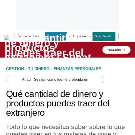
Últimas Noticias
Empresas G
Empresas
G de Gestión
Finanzas
Lo último
Peru Quiosco
SUSCRÍBETE
Portada
GESTION
>
TU DINERO
>
FINANZAS PERSONALES
Empresas
Añadir
Gestión
como fuente preferida en
Management & Empleo
Qué cantidad de dinero y
Economía
productos puedes traer del
extranjero
Mercados
Perú
Todo lo que necesitas saber sobre lo que
puedes traer en tus maletas de viaje y
Política