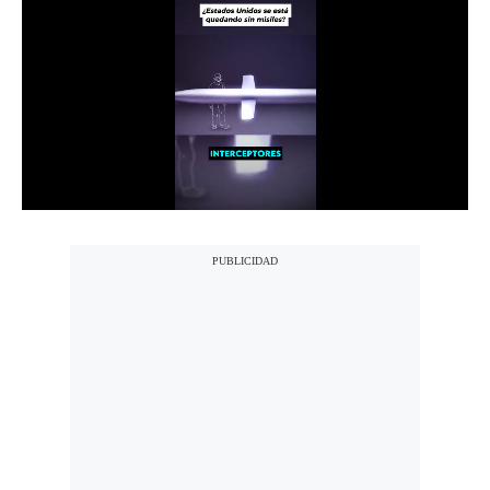
Notas Contratadas
Podcast
Gestión TV
Videos
Fotogalerías
gestion.pe
¿quiénes
Somos?
Términos
Y
Condiciones
Política
De
Privacidad