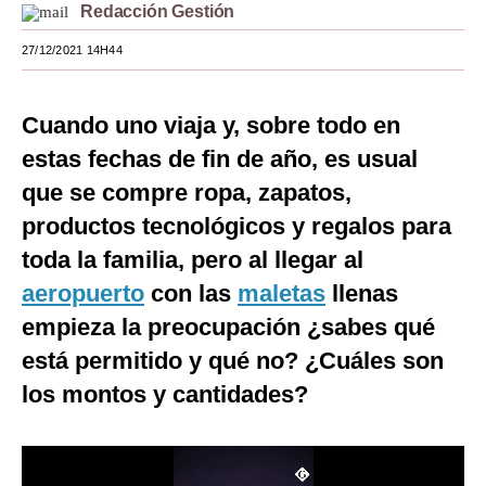
Redacción Gestión
Moda
27/12/2021 14H44
Estilos
Mundo
Cuando uno viaja y, sobre todo en
estas fechas de fin de año, es usual
EEUU
que se compre ropa, zapatos,
México
productos tecnológicos y regalos para
España
toda la familia, pero al llegar al
aeropuerto
con las
maletas
llenas
Internacional
empieza la preocupación ¿sabes qué
Tecnología
está permitido y qué no? ¿Cuáles son
Club del Suscriptor
los montos y cantidades?
Mix
G de Gestión