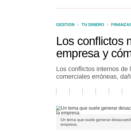
Finanzas Personales
Inmobiliarias
GESTION
>
TU DINERO
>
FINANZA
Plus G
Los conflictos 
Opinión
empresa y cóm
Editorial
Pregunta de hoy
Los conflictos internos d
comerciales erróneas, daño
Blogs
Tendencias
Lujo
Viajes
Un tema que suele generar desacuerdos
empresa.
Moda