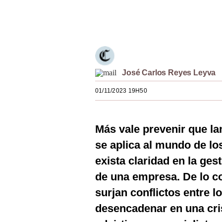
Estilos
Únete a nuestro canal
Mundo
EEUU
México
José Carlos Reyes Leyva
España
01/11/2023 19H50
Internacional
Más vale prevenir que la
Tecnología
se aplica al mundo de l
Club del Suscriptor
exista claridad en la ges
Mix
de una empresa. De lo co
G de Gestión
surjan conflictos entre l
desencadenar en una cris
Notas Contratadas