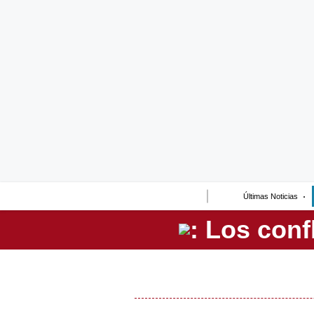
Lo último
Peru Quiosco
Portada
Empresas
Management & Empleo
Economía
Últimas Noticias
Mercados
Perú
Política
Tu Dinero