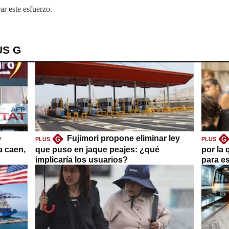
ar este esfuerzo.
US G
e
Fujimori propone eliminar ley
G
G
PLUS
PLUS
a caen,
que puso en jaque peajes: ¿qué
por la 
implicaría los usuarios?
para es