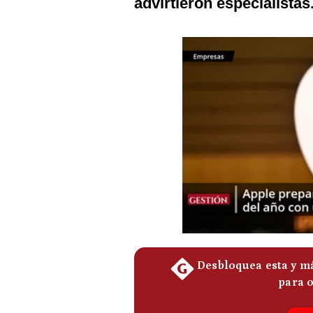
advirtieron especialistas
Podcast
Gestión TV
Videos
Fotogalerías
gestion.pe
¿quiénes
Somos?
Términos
Y
Condiciones
Política
De
Privacidad
Politica