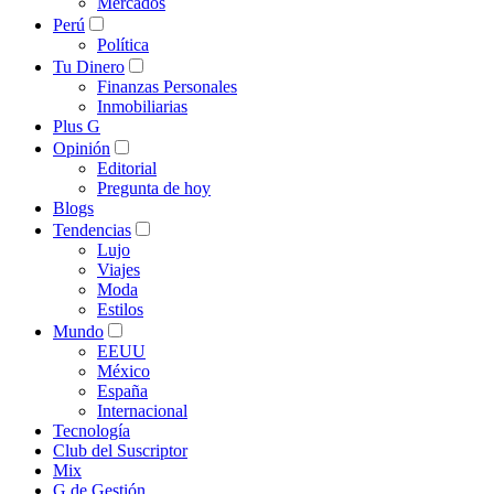
Mercados
Perú
Política
Tu Dinero
Finanzas Personales
Inmobiliarias
Plus G
Opinión
Editorial
Pregunta de hoy
Blogs
Tendencias
Lujo
Viajes
Moda
Estilos
Mundo
EEUU
México
España
Internacional
Tecnología
Club del Suscriptor
Mix
G de Gestión