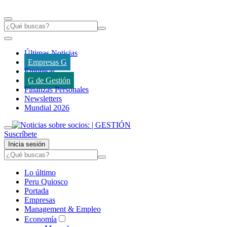
Últimas Noticias
Empresas G
Empresas
G de Gestión
Finanzas Personales
Newsletters
Mundial 2026
Suscríbete
Inicia sesión
Lo último
Peru Quiosco
Portada
Empresas
Management & Empleo
Economía