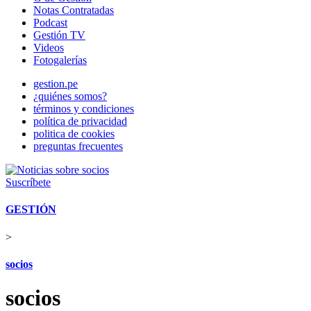
Notas Contratadas
Podcast
Gestión TV
Videos
Fotogalerías
gestion.pe
¿quiénes somos?
términos y condiciones
política de privacidad
politica de cookies
preguntas frecuentes
Suscríbete
GESTIÓN
>
socios
socios