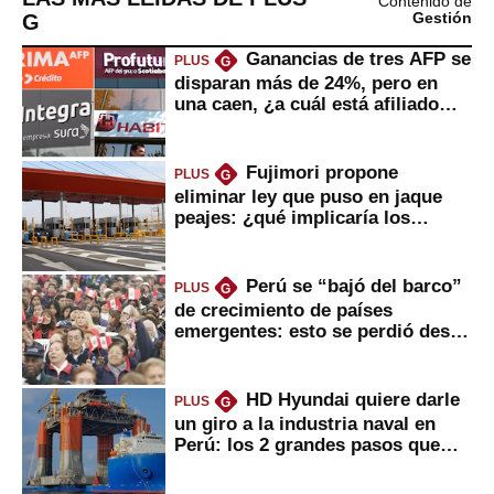
Contenido de
G
Gestión
Ganancias de tres AFP se
PLUS
G
disparan más de 24%, pero en
una caen, ¿a cuál está afiliado
usted?
Fujimori propone
PLUS
G
eliminar ley que puso en jaque
peajes: ¿qué implicaría los
usuarios?
Perú se “bajó del barco”
PLUS
G
de crecimiento de países
emergentes: esto se perdió desde
2022
HD Hyundai quiere darle
PLUS
G
un giro a la industria naval en
Perú: los 2 grandes pasos que
daría