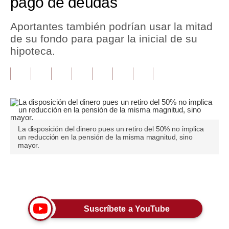
pago de deudas
Tu Dinero
Aportantes también podrían usar la mitad
de su fondo para pagar la inicial de su
Finanzas Personales
hipoteca.
Inmobiliarias
Plus G
Opinión
Editorial
La disposición del dinero pues un retiro del 50% no implica
un reducción en la pensión de la misma magnitud, sino
Pregunta de hoy
mayor.
Blogs
Únete a nuestro canal
Tendencias
Lujo
Suscríbete a YouTube
Viajes