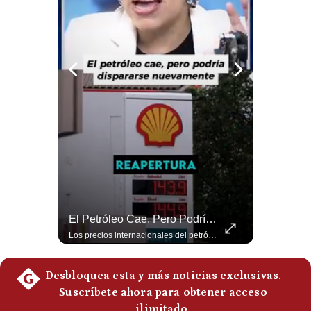
Notas Contratadas
Podcast
Gestión TV
Videos
Fotogalerías
gestion.pe
¿quiénes
El Millonario Sueldo Que Casi Cobra Infantino Por La Nueva Empresa De La FIFA | #EnClaveEconómica
El Petróleo Cae, Pero Podría Dispararse Nuevamente | #radar24
Somos?
Luis Carrillo Pinto, experto en negocios deportivos, cuenta que federaciones europeas ya pedían la salida de Gianni Infantino. Además, explicó que el presidente de la FIFA habría recibido US$30 millones anuales por dirigir la nueva empresa, diez veces más de lo que ganaba en la organización. #FIFA #GianniInfantino #LuisCarrilloPinto #APEMD #NegociosDeportivos #Mundial #Futbol #NoticiasDeportivas #Shorts 👉 Suscríbete y activa la campana para no perderte nuestro análisis diario. 🌎 Síguenos en nuestras redes sociales: 📌 Web oficial: https://gestion.pe/mundo/ 📌 LinkedIn: http://bit.ly/3HYIET0 📌 X (Twitter): http://bit.ly/4noZtX9 📌 TikTok: http://bit.ly/4evB6TO
Los precios internacionales del petróleo retrocedieron ante la posibilidad de un acuerdo para reabrir el estrecho de Ormuz. Sin embargo, la caída responde solo a una expectativa diplomática y un nuevo ataque contra un buque podría hacer regresar rápidamente la prima de riesgo. #Petroleo #EstrechoDeOrmuz #EconomiaGlobal #MercadoPetrolero #Crudo #NoticiasEconomicas #Geopolitica #Shorts 👉 Suscríbete y activa la campana para no perderte nuestro análisis diario. 🌎 Síguenos en nuestras redes sociales: 📌 Web oficial: https://gestion.pe/mundo/ 📌 LinkedIn: http://bit.ly/3HYIET0 📌 X (Twitter): http://bit.ly/4noZtX9 📌 TikTok: http://bit.ly/4evB6TO
Términos
Y
Condiciones
Política
De
Privacidad