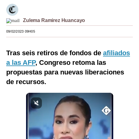
Moda
Zulema Ramirez Huancayo
Estilos
09/02/2023 09H05
Mundo
EEUU
Tras seis retiros de fondos de
afiliados
México
a las AFP
, Congreso retoma las
propuestas para nuevas liberaciones
España
de recursos.
Internacional
Tecnología
Club del Suscriptor
Mix
G de Gestión