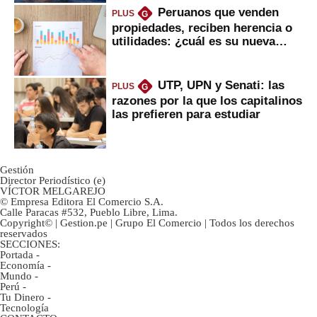
Peruanos que venden
PLUS
G
propiedades, reciben herencia o
utilidades: ¿cuál es su nueva
inversión clave?
UTP, UPN y Senati: las
PLUS
G
razones por la que los capitalinos
las prefieren para estudiar
Gestión
Director Periodístico (e)
VÍCTOR MELGAREJO
© Empresa Editora El Comercio S.A.
Calle Paracas #532, Pueblo Libre, Lima.
Copyright© | Gestion.pe | Grupo El Comercio | Todos los derechos
reservados
SECCIONES:
Portada
-
Economía
-
Mundo
-
Perú
-
Tu Dinero
-
Tecnología