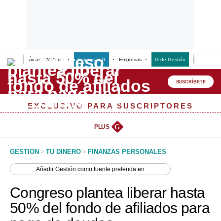
Últimas Noticias
Empresas G
Empresas
G de Gestión
Finanzas
Lo último
Peru Quiosco
SUSCRÍBETE
Portada
EXCLUSIVO PARA SUSCRIPTORES
Empresas
PLUS
G
Management & Empleo
GESTION
>
TU DINERO
>
FINANZAS PERSONALES
Economía
Añadir
Gestión
como fuente preferida en
Mercados
Congreso plantea liberar hasta
Perú
50% del fondo de afiliados para
Política