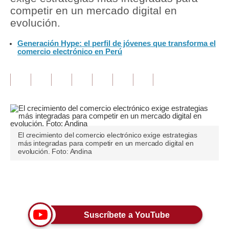
competir en un mercado digital en
Tu Dinero
evolución.
Finanzas Personales
Generación Hype: el perfil de jóvenes que transforma el
comercio electrónico en Perú
Inmobiliarias
Plus G
Opinión
Editorial
El crecimiento del comercio electrónico exige estrategias
Pregunta de hoy
más integradas para competir en un mercado digital en
evolución. Foto: Andina
Blogs
Tendencias
Únete a nuestro canal
Lujo
Suscríbete a YouTube
Viajes