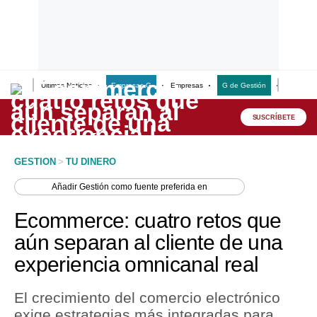
Últimas Noticias
Empresas G
Empresas
G de Gestión
Finanzas
Lo último
Peru Quiosco
SUSCRÍBETE
Portada
GESTION
>
TU DINERO
Empresas
Añadir
Gestión
como fuente preferida en
Management & Empleo
Ecommerce: cuatro retos que
Economía
aún separan al cliente de una
experiencia omnicanal real
Mercados
Perú
El crecimiento del comercio electrónico
exige estrategias más integradas para
Política