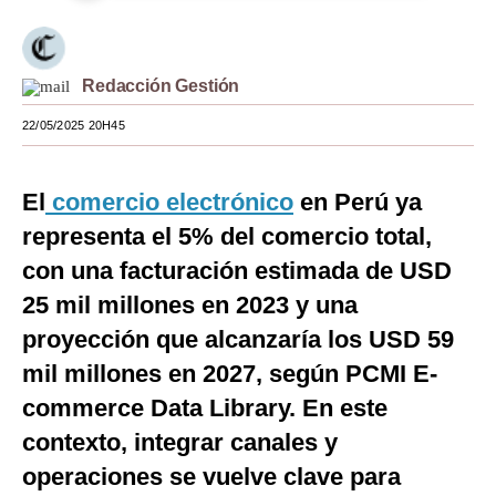
Moda
Estilos
Redacción Gestión
Mundo
22/05/2025 20H45
EEUU
El
comercio electrónico
en Perú ya
México
representa el 5% del comercio total,
España
con una facturación estimada de USD
Internacional
25 mil millones en 2023 y una
proyección que alcanzaría los USD 59
Tecnología
mil millones en 2027, según PCMI E-
Club del Suscriptor
commerce Data Library. En este
Mix
contexto, integrar canales y
operaciones se vuelve clave para
G de Gestión