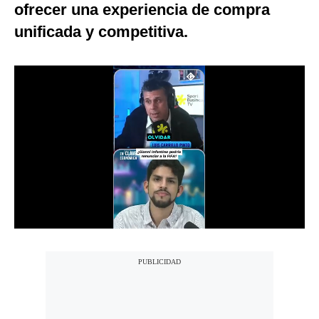
ofrecer una experiencia de compra
Notas Contratadas
unificada y competitiva.
Podcast
Gestión TV
Videos
Fotogalerías
gestion.pe
¿quiénes
Somos?
Términos
Y
Condiciones
Política
De
Privacidad